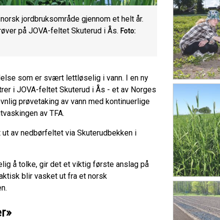
norsk jordbruksområde gjennom et helt år.
øver på JOVA-feltet Skuterud i Ås.
Foto:
else som er svært lettløselig i vann. I en ny
rer i JOVA-feltet Skuterud i Ås - et av Norges
vnlig prøvetaking av vann med kontinuerlige
utvaskingen av TFA.
t ut av nedbørfeltet via Skuterudbekken i
ig å tolke, gir det et viktig første anslag på
tisk blir vasket ut fra et norsk
n.
er»