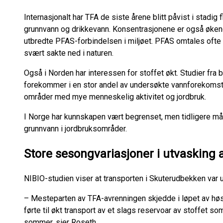
Internasjonalt har TFA de siste årene blitt påvist i stadig fl
grunnvann og drikkevann. Konsentrasjonene er også øken
utbredte PFAS-forbindelsen i miljøet. PFAS omtales ofte
svært sakte ned i naturen.
Også i Norden har interessen for stoffet økt. Studier fra
forekommer i en stor andel av undersøkte vannforekomste
områder med mye menneskelig aktivitet og jordbruk.
I Norge har kunnskapen vært begrenset, men tidligere måli
grunnvann i jordbruksområder.
Store sesongvariasjoner i utvasking 
NIBIO-studien viser at transporten i Skuterudbekken var u
– Mesteparten av TFA-avrenningen skjedde i løpet av høs
førte til økt transport av et slags reservoar av stoffet s
sommer, sier Roseth.