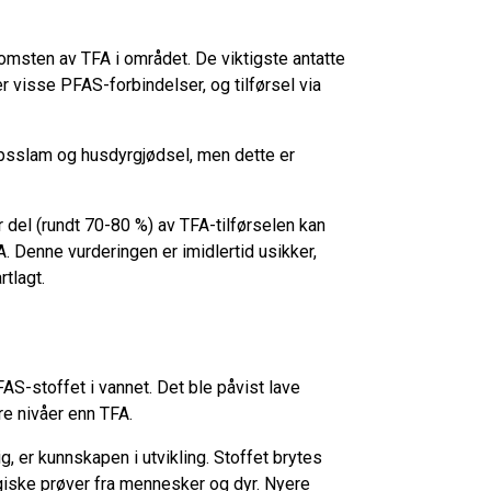
komsten av TFA i området. De viktigste antatte
 visse PFAS-forbindelser, og tilførsel via
vløpsslam og husdyrgjødsel, men dette er
r del (rundt 70-80 %) av TFA-tilførselen kan
A. Denne vurderingen er imidlertid usikker,
rtlagt.
AS-stoffet i vannet. Det ble påvist lave
re nivåer enn TFA.
ig, er kunnskapen i utvikling. Stoffet brytes
logiske prøver fra mennesker og dyr. Nyere