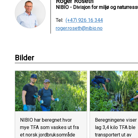
Roger Roseth
NIBIO - Divisjon for miljø og naturress
Tel:
(+47) 926 16 344
roger.roseth@nibio.no
Bilder
NIBIO har beregnet hvor
Beregningene viser
mye TFA som vaskes ut fra
lag 3,4 kilo TFA ble
et norsk jordbruksområde
transportert ut av