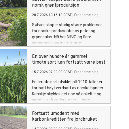
omfanget av problemet og mulige tiltak.
norsk grøntproduksjon
20.7.2026 13:16:10 CEST
|
Pressemelding
Søtvier skaper stadig større problemer
for norske produsenter av potet og
grønnsaker. Nå har NIBIO og flere
samarbeidspartnere startet
forskningsprosjektet SOLWeeds, som
skal utvikle nye metoder for å bekjempe
En over hundre år gammel
ugraset og redusere kostnadene for
timoteisort kan fortsatt være best
dyrkerne.
15.7.2026 07:00:00 CEST
|
Pressemelding
En timoteisort utviklet på 1910-tallet er
fortsatt høyt verdsatt av norske bønder.
Kanskje skyldes det noe så enkelt – og
samtidig så undervurdert – som
plantenes erfaring.
Fortsatt umodent med
karbonkreditter fra jordbruket