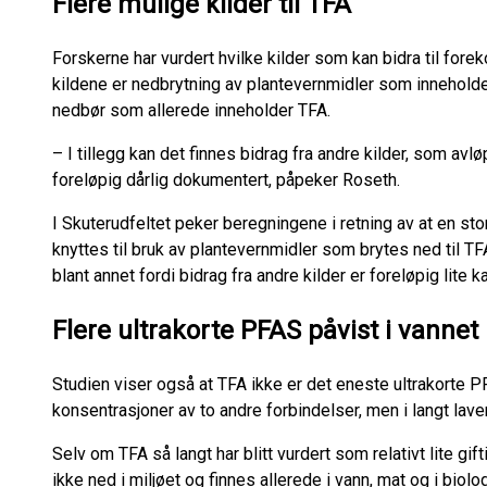
Flere mulige kilder til TFA
Forskerne har vurdert hvilke kilder som kan bidra til fore
kildene er nedbrytning av plantevernmidler som inneholder
nedbør som allerede inneholder TFA.
– I tillegg kan det finnes bidrag fra andre kilder, som a
foreløpig dårlig dokumentert, påpeker Roseth.
I Skuterudfeltet peker beregningene i retning av at en sto
knyttes til bruk av plantevernmidler som brytes ned til TF
blant annet fordi bidrag fra andre kilder er foreløpig lite ka
Flere ultrakorte PFAS påvist i vannet
Studien viser også at TFA ikke er det eneste ultrakorte PF
konsentrasjoner av to andre forbindelser, men i langt lave
Selv om TFA så langt har blitt vurdert som relativt lite gift
ikke ned i miljøet og finnes allerede i vann, mat og i bio