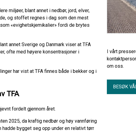
ere miljøer, blant annet i nedbør, jord, elver,
de, og stoffet regnes i dag som den mest
 som «evighetskjemikalier» fordi de brytes
 blant annet Sverige og Danmark viser at TFA
I vårt presse
r, ofte med høyere konsentrasjoner i
kontaktperson
om oss.
nger har vist at TFA finnes både i bekker og i
BESØK VÅ
av TFA
jevnt fordelt gjennom året.
ten 2025, da kraftig nedbør og høy vannføring
om hadde bygget seg opp under en relativt tørr