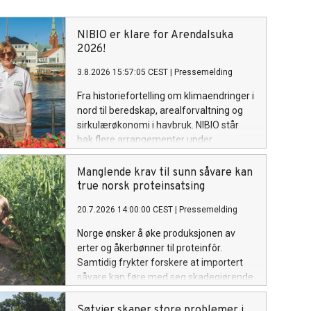
NIBIO er klare for Arendalsuka
2026!
3.8.2026 15:57:05 CEST
|
Pressemelding
Fra historiefortelling om klimaendringer i
nord til beredskap, arealforvaltning og
sirkulærøkonomi i havbruk. NIBIO står
bak flere arrangementer under
Arendalsuka 2026.
Manglende krav til sunn såvare kan
true norsk proteinsatsing
20.7.2026 14:00:00 CEST
|
Pressemelding
Norge ønsker å øke produksjonen av
erter og åkerbønner til proteinfôr.
Samtidig frykter forskere at importert
såvare kan føre med seg skadegjørende
sopp og insekter som reduserer
avlingene. Nå undersøker NIBIO
Søtvier skaper store problemer i