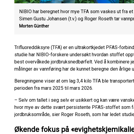
NIBIO har beregnet hvor mye TFA som vaskes ut fra et 
Simen Gustu Johansen (t.v.) og Roger Roseth tar vannpr
Morten Günther
Trifluoreddiksyre (TFA) er en ultrakortkjedet PFAS-forbind
studie har NIBIO-forskere undersøkt hvordan stoffet oppt
best overvåkede jordbruksnedbørfelt. Ved å kombinere je
målinger av vannføring har de kunnet beregne den årlige 
Beregningene viser at om lag 3,4 kilo TFA ble transporter
perioden fra mars 2025 til mars 2026.
– Selv om tallet i seg selv er usikkert og kan være vanskel
hvor mye av dette svært persistente PFAS-stoffet som fak
jordbruksområde, sier Roger Roseth, som har ledet studie
Økende fokus på «evighetskjemikali