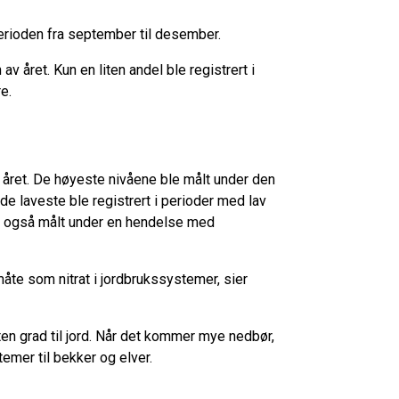
perioden fra september til desember.
v året. Kun en liten andel ble registrert i
e.
året. De høyeste nivåene ble målt under den
e laveste ble registrert i perioder med lav
e også målt under en hendelse med
åte som nitrat i jordbrukssystemer, sier
iten grad til jord. Når det kommer mye nedbør,
emer til bekker og elver.