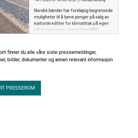
14.7.2026 07:30:00 CEST
|
Pressemelding
Norske bønder har foreløpig begrensede
muligheter til å tjene penger på salg av
karbonkreditter for klimatiltak på egen
gård, viser en ny rapport fra NIBIO.
Interessen for slike ordninger er stor,
men det er betydelige utfordringer
knyttet til teknologi, økonomi og
rom finner du alle våre siste pressemeldinger,
markedets modenhet.
er, bilder, dokumenter og annen relevant informasjon
RT PRESSEROM