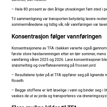
– Hele 83 prosent av den årlige utvaskingen fant sted i 
Til sammenligning var transporten betydelig lavere resten a
sommermånedene og tidlig vår, når vannføringen var laver
Konsentrasjon følger vannføringen
Konsentrasjonene av TFA i bekken varierte også gjennom 
første store høstavrenningen etter en tørr sommer, mens d
vannføring våren 2025 og 2026. Lave konsentrasjoner bl
snøsmelting og overflateavrenning på frossen jord.
– Resultatene tyder på at TFA oppfører seg på lignende m
Roseth.
– Begge stoffene er lett løselige i vann og binder seg i l
vaskes de ut av jorda og transporteres via dreneringssyst