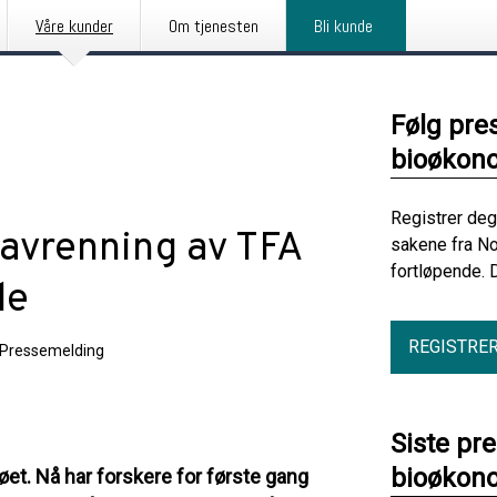
Våre kunder
Om tjenesten
Bli kunde
Følg pre
bioøkono
Registrer deg
avrenning av TFA
sakene fra No
fortløpende. 
de
REGISTRE
Pressemelding
Siste pre
bioøkono
ljøet. Nå har forskere for første gang