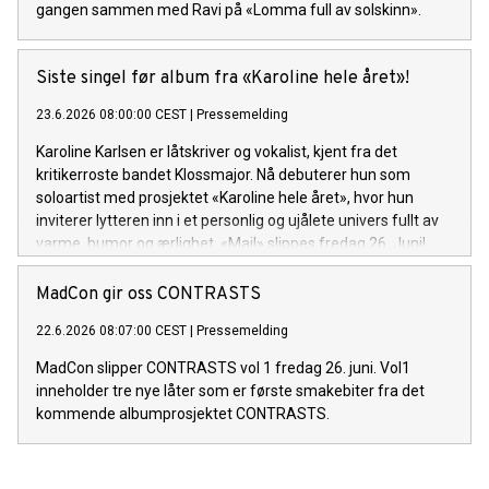
gangen sammen med Ravi på «Lomma full av solskinn».
Siste singel før album fra «Karoline hele året»!
23.6.2026 08:00:00 CEST
|
Pressemelding
Karoline Karlsen er låtskriver og vokalist, kjent fra det
kritikerroste bandet Klossmajor. Nå debuterer hun som
soloartist med prosjektet «Karoline hele året», hvor hun
inviterer lytteren inn i et personlig og ujålete univers fullt av
varme, humor og ærlighet. «Mail» slippes fredag 26. Juni!
MadCon gir oss CONTRASTS
22.6.2026 08:07:00 CEST
|
Pressemelding
MadCon slipper CONTRASTS vol 1 fredag 26. juni. Vol1
inneholder tre nye låter som er første smakebiter fra det
kommende albumprosjektet CONTRASTS.