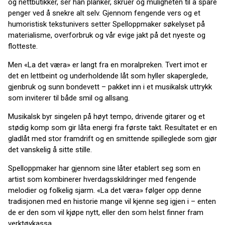
og nettbutikker, ser han planker, skruer og muligheten til å spare
penger ved å snekre alt selv. Gjennom fengende vers og et
humoristisk tekstunivers setter Spelloppmaker søkelyset på
materialisme, overforbruk og vår evige jakt på det nyeste og
flotteste.
Men «La det væra» er langt fra en moralpreken. Tvert imot er
det en lettbeint og underholdende låt som hyller skaperglede,
gjenbruk og sunn bondevett – pakket inn i et musikalsk uttrykk
som inviterer til både smil og allsang.
Musikalsk byr singelen på høyt tempo, drivende gitarer og et
stødig komp som gir låta energi fra første takt. Resultatet er en
gladlåt med stor framdrift og en smittende spilleglede som gjør
det vanskelig å sitte stille.
Spelloppmaker har gjennom sine låter etablert seg som en
artist som kombinerer hverdagsskildringer med fengende
melodier og folkelig sjarm. «La det væra» følger opp denne
tradisjonen med en historie mange vil kjenne seg igjen i – enten
de er den som vil kjøpe nytt, eller den som helst finner fram
verktøykassa.