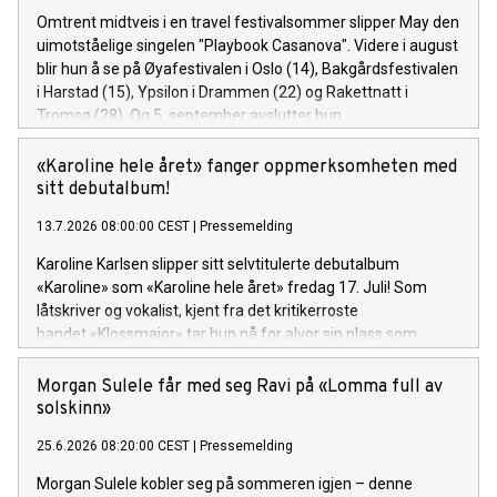
Omtrent midtveis i en travel festivalsommer slipper May den
uimotståelige singelen "Playbook Casanova". Videre i august
blir hun å se på Øyafestivalen i Oslo (14), Bakgårdsfestivalen
i Harstad (15), Ypsilon i Drammen (22) og Rakettnatt i
Tromsø (28). Og 5. september avslutter hun
festivalsesongen med Spirefest i Ålesund.
«Karoline hele året» fanger oppmerksomheten med
sitt debutalbum!
13.7.2026 08:00:00 CEST
|
Pressemelding
Karoline Karlsen slipper sitt selvtitulerte debutalbum
«Karoline» som «Karoline hele året» fredag 17. Juli! Som
låtskriver og vokalist, kjent fra det kritikerroste
bandet «Klossmajor» tar hun nå for alvor sin plass som
soloartist. Lytteren inviteres inn i et personlig og ujålete
univers fullt av varme, humor og ærlighet.
Morgan Sulele får med seg Ravi på «Lomma full av
solskinn»
25.6.2026 08:20:00 CEST
|
Pressemelding
Morgan Sulele kobler seg på sommeren igjen – denne