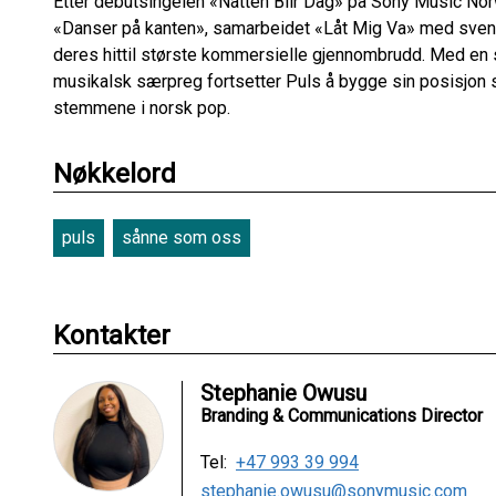
Etter debutsingelen «Natten Blir Dag» på Sony Music Nor
«Danser på kanten», samarbeidet «Låt Mig Va» med svens
deres hittil største kommersielle gjennombrudd. Med en s
musikalsk særpreg fortsetter Puls å bygge sin posisjon
stemmene i norsk pop.
Nøkkelord
puls
sånne som oss
Kontakter
Stephanie Owusu
Branding & Communications Director
Tel:
+47 993 39 994
stephanie.owusu@sonymusic.com