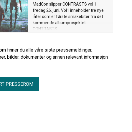
MadCon slipper CONTRASTS vol 1
fredag 26. juni. Vol1 inneholder tre nye
låter som er første smakebiter fra det
kommende albumprosjektet
CONTRASTS.
rom finner du alle våre siste pressemeldinger,
er, bilder, dokumenter og annen relevant informasjon
RT PRESSEROM