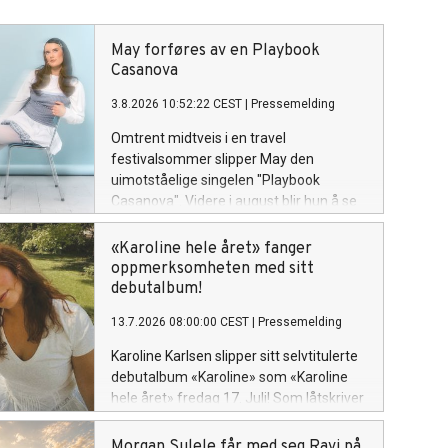
May forføres av en Playbook
Casanova
3.8.2026 10:52:22 CEST
|
Pressemelding
Omtrent midtveis i en travel
festivalsommer slipper May den
uimotståelige singelen "Playbook
Casanova". Videre i august blir hun å se
på Øyafestivalen i Oslo (14),
Bakgårdsfestivalen i Harstad (15),
«Karoline hele året» fanger
Ypsilon i Drammen (22) og Rakettnatt i
oppmerksomheten med sitt
Tromsø (28). Og 5. september avslutter
debutalbum!
hun festivalsesongen med Spirefest i
13.7.2026 08:00:00 CEST
|
Pressemelding
Ålesund.
Karoline Karlsen slipper sitt selvtitulerte
debutalbum «Karoline» som «Karoline
hele året» fredag 17. Juli! Som låtskriver
og vokalist, kjent fra det kritikerroste
bandet «Klossmajor» tar hun nå for alvor
Morgan Sulele får med seg Ravi på