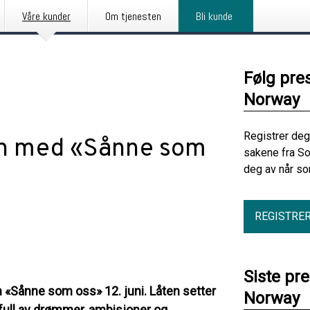
Våre kunder
Om tjenesten
Bli kunde
Følg pre
Norway
Registrer deg
sen med «Sånne som
sakene fra S
deg av når so
REGISTRE
Siste pr
 «Sånne som oss» 12. juni. Låten setter
Norway
 full av drømmer, ambisjoner og