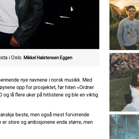
ta i Oslo.
Mikkel Halstensen Eggen
spennende nye navnene i norsk musikk. Med
å øynene opp for prosjektet, før hiten «Ordner
 og lå flere uker på hitlistene og ble en viktig
kanskje beste, men også mest forvirrende
ne er store og ambisjonene enda større, men