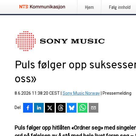
Hjem
Følg innhold
Puls følger opp sukses
oss»
8.6.2026 11:38:20 CEST
|
Sony Music Norway
|
Pressemelding
Del
Puls følger opp hitlåten «Ordner seg» med singelen
ord på følelsen av å stå med hele livet foran seg –