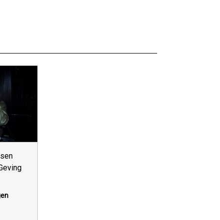
msen
Geving
gen