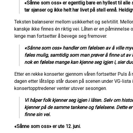
«Sånne som oss» er egentlig bare en hyllest til alle
tar sjanser og ikke helt har livet på stell ennå. Held
Teksten balanserer mellom usikkerhet og selvtillit. Mellom
kanskje ikke finnes én riktig vei. Låten er en påminnelse o
lenge man fortsetter å bevege seg fremover.
«Sånne som oss» handler om følelsen av å ville mye. 
føles mulig, samtidig som man prøver å finne ut av
nok en følelse mange kan kjenne seg igjen i, sier du
Etter en rekke konserter gjennom våren fortsetter Puls
dagen etter låtslipp står duoen på scenen under VG-lista i 
konsertopptredener venter utover sesongen.
Vi håper folk kjenner seg igjen i låten. Selv om histor
kjenner på de samme tankene og følelsene. Dette er e
finne sin vei.
«Sånne som oss» er ute 12. juni.