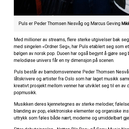
Puls er Peder Thomsen Nesvåg og Marcus Geving
Mik
Med millioner av streams, flere sterke utgivelser bak se
med singelen «Ordner Seg», har Puls etablert seg som e
bølgen av norsk pop. Duoen har også begynt å gjøre seg 
melodiøse univers får en ny dimensjon på scenen.
Puls består av barndomsvennene Peder Thomsen Nesvåg 
låtskrivere og artister fra Oslo som har laget musikk s
kreativt prosjekt mellom venner har utviklet seg til en a
popmusikk.
Musikken deres kjennetegnes av sterke melodier, følelse
blanding av pop, elektroniske elementer og organiske inst
uttrykk som føles både nært, moderne og umiddelbart gje