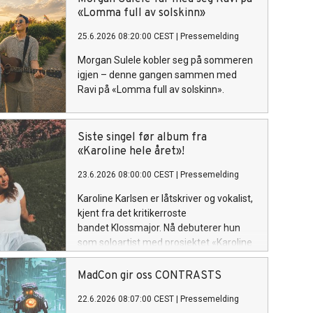
sin plass som soloartist. Lytteren
«Lomma full av solskinn»
inviteres inn i et personlig og ujålete
25.6.2026 08:20:00 CEST
|
Pressemelding
univers fullt av varme, humor og
ærlighet.
Morgan Sulele kobler seg på sommeren
igjen – denne gangen sammen med
Ravi på «Lomma full av solskinn».
Siste singel før album fra
«Karoline hele året»!
23.6.2026 08:00:00 CEST
|
Pressemelding
Karoline Karlsen er låtskriver og vokalist,
kjent fra det kritikerroste
bandet Klossmajor. Nå debuterer hun
som soloartist med prosjektet «Karoline
hele året», hvor hun inviterer lytteren inn
i et personlig og ujålete univers fullt av
MadCon gir oss CONTRASTS
varme, humor og ærlighet. «Mail» slippes
22.6.2026 08:07:00 CEST
|
Pressemelding
fredag 26. Juni!