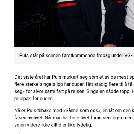
Puls står på scenen førstkommende fredag under VG-lis
Det siste året har Puls markert seg som et av de mest 
flere sterke singelslipp har duoen fått stadig flere til å f
seg» for alvor satte fart på reisen. Singelen nådde topp 10
milepæl for duoen.
Nå er Puls tilbake med «Sånne som oss», en låt om den 
fasen av livet. Når man har hele livet foran seg, drømme
veien videre ikke alltid er like tydelig.