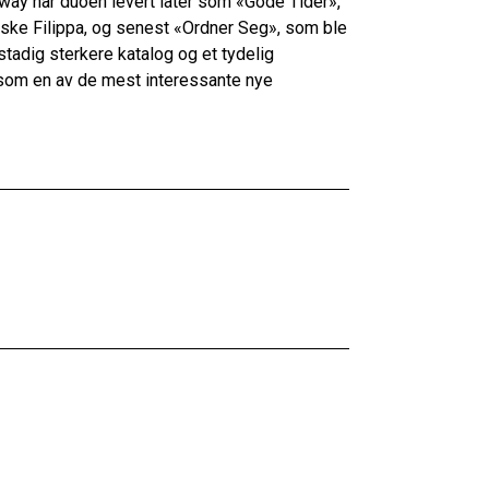
way har duoen levert låter som «Gode Tider»,
ke Filippa, og senest «Ordner Seg», som ble
tadig sterkere katalog og et tydelig
 som en av de mest interessante nye