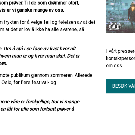
 som prøver. Til de som drømmer stort,
igvis er vi ganske mange av oss.
 frykten for å velge feil og følelsen av at det
m at det er lov å ikke ha alle svarene, så
Om å stå i en fase av livet hvor alt
I vårt presse
 hvem man er og hvor man skal. Det er
kontaktperson
oen.
om oss.
 å møte publikum gjennom sommeren. Allerede
Oslo, før flere festival- og
BESØK VÅ
iene våre er forskjellige, tror vi mange
n låt for alle som fortsatt prøver å