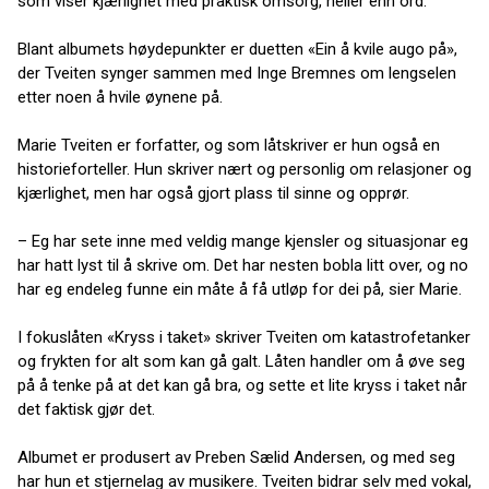
som viser kjærlighet med praktisk omsorg, heller enn ord.
Blant albumets høydepunkter er duetten «Ein å kvile augo på»,
der Tveiten synger sammen med Inge Bremnes om lengselen
etter noen å hvile øynene på.
Marie Tveiten er forfatter, og som låtskriver er hun også en
historieforteller. Hun skriver nært og personlig om relasjoner og
kjærlighet, men har også gjort plass til sinne og opprør.
– Eg har sete inne med veldig mange kjensler og situasjonar eg
har hatt lyst til å skrive om. Det har nesten bobla litt over, og no
har eg endeleg funne ein måte å få utløp for dei på, sier Marie.
I fokuslåten «Kryss i taket» skriver Tveiten om katastrofetanker
og frykten for alt som kan gå galt. Låten handler om å øve seg
på å tenke på at det kan gå bra, og sette et lite kryss i taket når
det faktisk gjør det.
Albumet er produsert av Preben Sælid Andersen, og med seg
har hun et stjernelag av musikere. Tveiten bidrar selv med vokal,