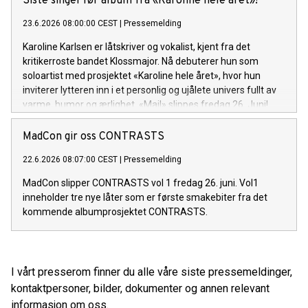
Siste singel før album fra «Karoline hele året»!
23.6.2026 08:00:00 CEST
|
Pressemelding
Karoline Karlsen er låtskriver og vokalist, kjent fra det
kritikerroste bandet Klossmajor. Nå debuterer hun som
soloartist med prosjektet «Karoline hele året», hvor hun
inviterer lytteren inn i et personlig og ujålete univers fullt av
varme, humor og ærlighet. «Mail» slippes fredag 26. Juni!
MadCon gir oss CONTRASTS
22.6.2026 08:07:00 CEST
|
Pressemelding
MadCon slipper CONTRASTS vol 1 fredag 26. juni. Vol1
inneholder tre nye låter som er første smakebiter fra det
kommende albumprosjektet CONTRASTS.
I vårt presserom finner du alle våre siste pressemeldinger,
kontaktpersoner, bilder, dokumenter og annen relevant
informasjon om oss.