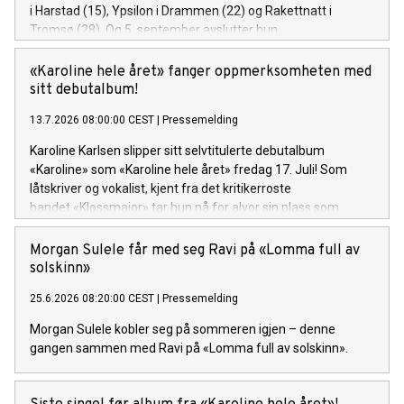
i Harstad (15), Ypsilon i Drammen (22) og Rakettnatt i
Tromsø (28). Og 5. september avslutter hun
festivalsesongen med Spirefest i Ålesund.
«Karoline hele året» fanger oppmerksomheten med
sitt debutalbum!
13.7.2026 08:00:00 CEST
|
Pressemelding
Karoline Karlsen slipper sitt selvtitulerte debutalbum
«Karoline» som «Karoline hele året» fredag 17. Juli! Som
låtskriver og vokalist, kjent fra det kritikerroste
bandet «Klossmajor» tar hun nå for alvor sin plass som
soloartist. Lytteren inviteres inn i et personlig og ujålete
univers fullt av varme, humor og ærlighet.
Morgan Sulele får med seg Ravi på «Lomma full av
solskinn»
25.6.2026 08:20:00 CEST
|
Pressemelding
Morgan Sulele kobler seg på sommeren igjen – denne
gangen sammen med Ravi på «Lomma full av solskinn».