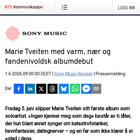
LOGG INN
Marie Tveiten med varm, nær og
fandenivoldsk albumdebut
1.6.2026 09:00:00 CEST
|
Sony Music Norway
|
Pressemelding
Del
Fredag 5. juni slipper Marie Tveiten sitt første album som
soloartist. «Ingen kjenner meg som deg» består av ti låter,
der hun blant annet synger om katastrofetanker,
hevnfantasier, datingnerver – og en far som ikke klarer å si
«glad i deg».