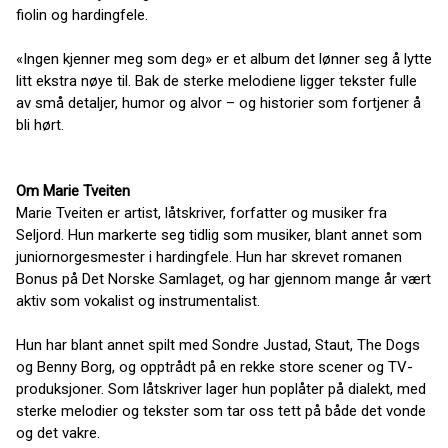
fiolin og hardingfele.
«Ingen kjenner meg som deg» er et album det lønner seg å lytte
litt ekstra nøye til. Bak de sterke melodiene ligger tekster fulle
av små detaljer, humor og alvor – og historier som fortjener å
bli hørt.
Om Marie Tveiten
Marie Tveiten er artist, låtskriver, forfatter og musiker fra
Seljord. Hun markerte seg tidlig som musiker, blant annet som
juniornorgesmester i hardingfele. Hun har skrevet romanen
Bonus på Det Norske Samlaget, og har gjennom mange år vært
aktiv som vokalist og instrumentalist.
Hun har blant annet spilt med Sondre Justad, Staut, The Dogs
og Benny Borg, og opptrådt på en rekke store scener og TV-
produksjoner. Som låtskriver lager hun poplåter på dialekt, med
sterke melodier og tekster som tar oss tett på både det vonde
og det vakre.