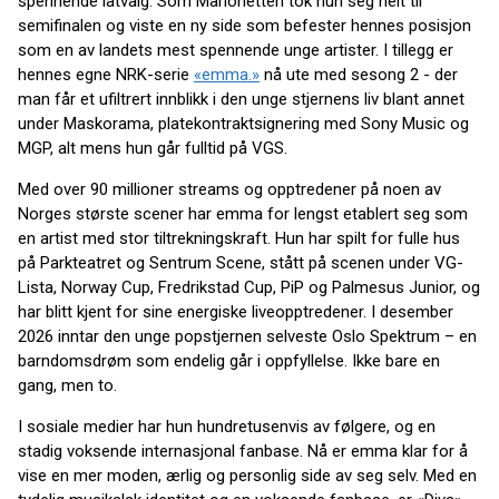
spennende låtvalg. Som Marionetten tok hun seg helt til
semifinalen og viste en ny side som befester hennes posisjon
som en av landets mest spennende unge artister. I tillegg er
hennes egne NRK-serie
«emma.»
nå ute med sesong 2 - der
man får et ufiltrert innblikk i den unge stjernens liv blant annet
under Maskorama, platekontraktsignering med Sony Music og
MGP, alt mens hun går fulltid på VGS.
Med over 90 millioner streams og opptredener på noen av
Norges største scener har emma for lengst etablert seg som
en artist med stor tiltrekningskraft. Hun har spilt for fulle hus
på Parkteatret og Sentrum Scene, stått på scenen under VG-
Lista, Norway Cup, Fredrikstad Cup, PiP og Palmesus Junior, og
har blitt kjent for sine energiske liveopptredener. I desember
2026 inntar den unge popstjernen selveste Oslo Spektrum – en
barndomsdrøm som endelig går i oppfyllelse. Ikke bare en
gang, men to.
I sosiale medier har hun hundretusenvis av følgere, og en
stadig voksende internasjonal fanbase. Nå er emma klar for å
vise en mer moden, ærlig og personlig side av seg selv. Med en