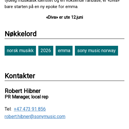
tydelig musikalsk identitet og en voksende fanbase, er «Diva»
bare starten på en ny epoke for emma.
«Diva» er ute 12.juni
Nøkkelord
norsk musikk
2026
emma
sony music norway
Kontakter
Robert Hibner
PR Manager, local rep
Tel:
+47 473 91 856
robert.hibner@sonymusic.com