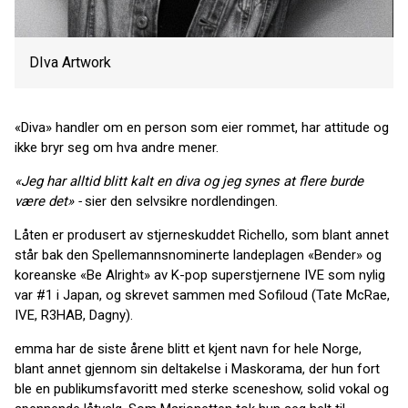
DIva Artwork
«Diva» handler om en person som eier rommet, har attitude og
ikke bryr seg om hva andre mener.
«Jeg har alltid blitt kalt en diva og jeg synes at flere burde
være det» -
sier den selvsikre nordlendingen.
Låten er produsert av stjerneskuddet Richello, som blant annet
står bak den Spellemannsnominerte landeplagen «Bender» og
koreanske «Be Alright» av K-pop superstjernene IVE som nylig
var #1 i Japan, og skrevet sammen med Sofiloud (Tate McRae,
IVE, R3HAB, Dagny).
emma har de siste årene blitt et kjent navn for hele Norge,
blant annet gjennom sin deltakelse i Maskorama, der hun fort
ble en publikumsfavoritt med sterke sceneshow, solid vokal og