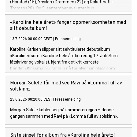
i Harstad (15), Ypsilon i Drammen (22) og Rakettnatt i
Tromsø (28). Og 5. september avslutter hun
festivalsesongen med Spirefest i Ålesund.
«Karoline hele året» fanger oppmerksomheten med
sitt debutalbum!
13.7.2026 08:00:00 CEST
|
Pressemelding
Karoline Karlsen slipper sitt selvtitulerte debutalbum
«Karoline» som «Karoline hele året» fredag 17. Juli! Som
låtskriver og vokalist, kjent fra det kritikerroste
bandet «Klossmajor» tar hun nå for alvor sin plass som
soloartist. Lytteren inviteres inn i et personlig og ujålete
univers fullt av varme, humor og ærlighet.
Morgan Sulele får med seg Ravi på «Lomma full av
solskinn»
25.6.2026 08:20:00 CEST
|
Pressemelding
Morgan Sulele kobler seg på sommeren igjen – denne
gangen sammen med Ravi på «Lomma full av solskinn».
Siste singel før album fra «Karoline hele året»!