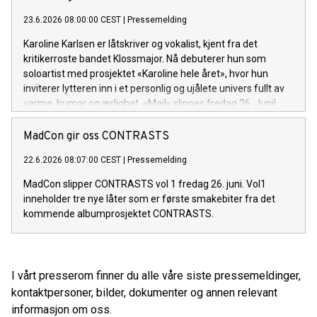
23.6.2026 08:00:00 CEST
|
Pressemelding
Karoline Karlsen er låtskriver og vokalist, kjent fra det
kritikerroste bandet Klossmajor. Nå debuterer hun som
soloartist med prosjektet «Karoline hele året», hvor hun
inviterer lytteren inn i et personlig og ujålete univers fullt av
varme, humor og ærlighet. «Mail» slippes fredag 26. Juni!
MadCon gir oss CONTRASTS
22.6.2026 08:07:00 CEST
|
Pressemelding
MadCon slipper CONTRASTS vol 1 fredag 26. juni. Vol1
inneholder tre nye låter som er første smakebiter fra det
kommende albumprosjektet CONTRASTS.
I vårt presserom finner du alle våre siste pressemeldinger,
kontaktpersoner, bilder, dokumenter og annen relevant
informasjon om oss.