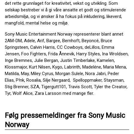
det rette grunnlaget for kreativitet, vekst og utvikling. Som
selskap bestreber vi å gi våre ansatte et godt og stimulerende
arbeidsmiljø, og vi ønsker å ha fokus på inkludering, likeverd,
mangfold, mental helse og miljø.
Sony Music Entertainment Norway representerer blant annet
2AM-DM, Adele, Arif, Bargee, Bernhoft, Beyoncé, Bruce
Springsteen, Calvin Harris, CC Cowboys, deLillos, Emma
Jensen, Foo Fighters, Frida Ånnevik, Harry Styles, Ina Wroldsen,
Inge Bremnes, Julie Bergan, Justin Timberlake, Kamelen,
Klossmajor, Kurt Nilsen, Kygo, Labrinth, Madeléne, Maria Mena,
Matilda, May, Miley Cyrus, Morgan Sulele, Nora Jabri, Peder
Elias, P!nk, Rosalia, Silje Nergaard, Spelloppmaker, Staysman,
Stig Brenner, SZA, Tigergutt101, Travis Scott, Tyler the Creator,
Tyr, Wolf Alice, Zara Larsson med mange fler.
Følg pressemeldinger fra Sony Music
Norway