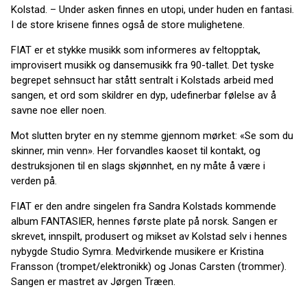
Kolstad. – Under asken finnes en utopi, under huden en fantasi.
I de store krisene finnes også de store mulighetene.
FIAT er et stykke musikk som informeres av feltopptak,
improvisert musikk og dansemusikk fra 90-tallet. Det tyske
begrepet sehnsuct har stått sentralt i Kolstads arbeid med
sangen, et ord som skildrer en dyp, udefinerbar følelse av å
savne noe eller noen.
Mot slutten bryter en ny stemme gjennom mørket: «Se som du
skinner, min venn». Her forvandles kaoset til kontakt, og
destruksjonen til en slags skjønnhet, en ny måte å være i
verden på.
FIAT er den andre singelen fra Sandra Kolstads kommende
album FANTASIER, hennes første plate på norsk. Sangen er
skrevet, innspilt, produsert og mikset av Kolstad selv i hennes
nybygde Studio Symra. Medvirkende musikere er Kristina
Fransson (trompet/elektronikk) og Jonas Carsten (trommer).
Sangen er mastret av Jørgen Træen.