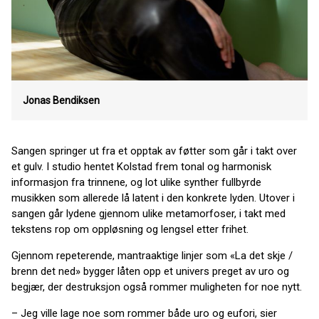
Jonas Bendiksen
Sangen springer ut fra et opptak av føtter som går i takt over
et gulv. I studio hentet Kolstad frem tonal og harmonisk
informasjon fra trinnene, og lot ulike synther fullbyrde
musikken som allerede lå latent i den konkrete lyden. Utover i
sangen går lydene gjennom ulike metamorfoser, i takt med
tekstens rop om oppløsning og lengsel etter frihet.
Gjennom repeterende, mantraaktige linjer som «La det skje /
brenn det ned» bygger låten opp et univers preget av uro og
begjær, der destruksjon også rommer muligheten for noe nytt.
– Jeg ville lage noe som rommer både uro og eufori, sier