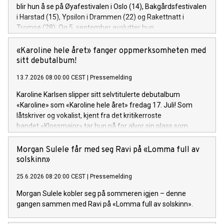
blir hun å se på Øyafestivalen i Oslo (14), Bakgårdsfestivalen
i Harstad (15), Ypsilon i Drammen (22) og Rakettnatt i
Tromsø (28). Og 5. september avslutter hun
festivalsesongen med Spirefest i Ålesund.
«Karoline hele året» fanger oppmerksomheten med
sitt debutalbum!
13.7.2026 08:00:00 CEST
|
Pressemelding
Karoline Karlsen slipper sitt selvtitulerte debutalbum
«Karoline» som «Karoline hele året» fredag 17. Juli! Som
låtskriver og vokalist, kjent fra det kritikerroste
bandet «Klossmajor» tar hun nå for alvor sin plass som
soloartist. Lytteren inviteres inn i et personlig og ujålete
univers fullt av varme, humor og ærlighet.
Morgan Sulele får med seg Ravi på «Lomma full av
solskinn»
25.6.2026 08:20:00 CEST
|
Pressemelding
Morgan Sulele kobler seg på sommeren igjen – denne
gangen sammen med Ravi på «Lomma full av solskinn».