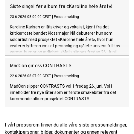
Siste singel før album fra «Karoline hele året»!
23.6.2026 08:00:00 CEST
|
Pressemelding
Karoline Karlsen er låtskriver og vokalist, kjent fra det
kritikerroste bandet Klossmajor. Nå debuterer hun som
soloartist med prosjektet «Karoline hele året», hvor hun
inviterer lytteren inn i et personlig og ujålete univers fullt av
varme, humor og ærlighet. «Mail» slippes fredag 26. Juni!
MadCon gir oss CONTRASTS
22.6.2026 08:07:00 CEST
|
Pressemelding
MadCon slipper CONTRASTS vol 1 fredag 26. juni. Vol1
inneholder tre nye låter som er første smakebiter fra det
kommende albumprosjektet CONTRASTS.
I vårt presserom finner du alle våre siste pressemeldinger,
kontaktpersoner, bilder, dokumenter og annen relevant