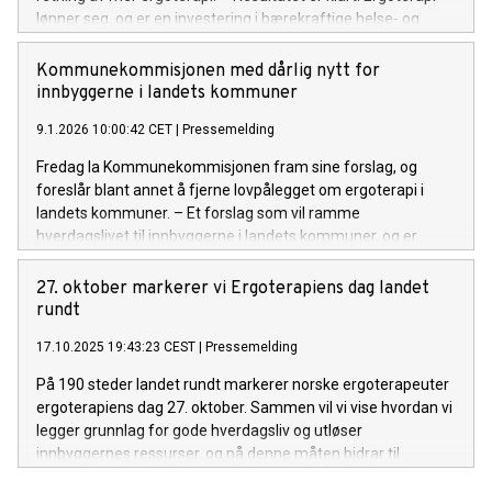
lønner seg, og er en investering i bærekraftige helse- og
omsorgstjenester, sier forbundsleder Tove Holst Skyer.
Kommunekommisjonen med dårlig nytt for
innbyggerne i landets kommuner
9.1.2026 10:00:42 CET
|
Pressemelding
Fredag la Kommunekommisjonen fram sine forslag, og
foreslår blant annet å fjerne lovpålegget om ergoterapi i
landets kommuner. – Et forslag som vil ramme
hverdagslivet til innbyggerne i landets kommuner, og er
dårlig nytt for behovet for mer bærekraftige helsetjenester,
sier forbundsleder Tove Holst Skyer i en kommentar.
27. oktober markerer vi Ergoterapiens dag landet
rundt
17.10.2025 19:43:23 CEST
|
Pressemelding
På 190 steder landet rundt markerer norske ergoterapeuter
ergoterapiens dag 27. oktober. Sammen vil vi vise hvordan vi
legger grunnlag for gode hverdagsliv og utløser
innbyggernes ressurser, og på denne måten bidrar til
bærekraftige helsetjenester.