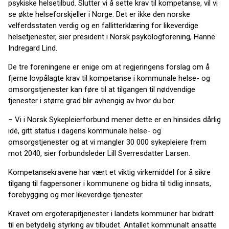
psykiske helsetilbud. Slutter vi å sette krav til kompetanse, vil vi
se økte helseforskjeller i Norge. Det er ikke den norske
velferdsstaten verdig og en fallitterklæring for likeverdige
helsetjenester, sier president i Norsk psykologforening, Hanne
Indregard Lind.
De tre foreningene er enige om at regjeringens forslag om å
fjerne lovpålagte krav til kompetanse i kommunale helse- og
omsorgstjenester kan føre til at tilgangen til nødvendige
tjenester i større grad blir avhengig av hvor du bor.
– Vi i Norsk Sykepleierforbund mener dette er en hinsides dårlig
idé, gitt status i dagens kommunale helse- og
omsorgstjenester og at vi mangler 30 000 sykepleiere frem
mot 2040, sier forbundsleder Lill Sverresdatter Larsen.
Kompetansekravene har vært et viktig virkemiddel for å sikre
tilgang til fagpersoner i kommunene og bidra til tidlig innsats,
forebygging og mer likeverdige tjenester.
Kravet om ergoterapitjenester i landets kommuner har bidratt
til en betydelig styrking av tilbudet. Antallet kommunalt ansatte