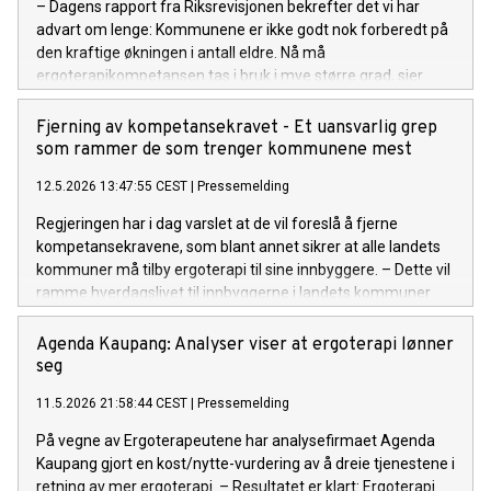
– Dagens rapport fra Riksrevisjonen bekrefter det vi har
advart om lenge: Kommunene er ikke godt nok forberedt på
den kraftige økningen i antall eldre. Nå må
ergoterapikompetansen tas i bruk i mye større grad, sier
forbundsleder i Ergoterapeutene, Tove Holst Skyer.
Fjerning av kompetansekravet - Et uansvarlig grep
som rammer de som trenger kommunene mest
12.5.2026 13:47:55 CEST
|
Pressemelding
Regjeringen har i dag varslet at de vil foreslå å fjerne
kompetansekravene, som blant annet sikrer at alle landets
kommuner må tilby ergoterapi til sine innbyggere. – Dette vil
ramme hverdagslivet til innbyggerne i landets kommuner
generelt, men særlig eldre og de med ulike
funksjonsnedsettelser, sier forbundsleder i Norsk
Agenda Kaupang: Analyser viser at ergoterapi lønner
Ergoterapeutforbund, Tove Holst Skyer.
seg
11.5.2026 21:58:44 CEST
|
Pressemelding
På vegne av Ergoterapeutene har analysefirmaet Agenda
Kaupang gjort en kost/nytte-vurdering av å dreie tjenestene i
retning av mer ergoterapi. – Resultatet er klart: Ergoterapi