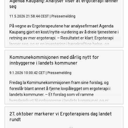
Agenda Kaupang: Analyser viser at ergoterapi lønner
Ergoterapeutforbund, Tove Holst Skyer.
seg
11.5.2026 21:58:44 CEST
|
Pressemelding
På vegne av Ergoterapeutene har analysefirmaet Agenda
Kaupang gjort en kost/nytte-vurdering av å dreie tjenestene i
retning av mer ergoterapi. – Resultatet er klart: Ergoterapi
lønner seg, og er en investering i bærekraftige helse- og
omsorgstjenester, sier forbundsleder Tove Holst Skyer.
Kommunekommisjonen med dårlig nytt for
innbyggerne i landets kommuner
9.1.2026 10:00:42 CET
|
Pressemelding
Fredag la Kommunekommisjonen fram sine forslag, og
foreslår blant annet å fjerne lovpålegget om ergoterapi i
landets kommuner. – Et forslag som vil ramme
hverdagslivet til innbyggerne i landets kommuner, og er
dårlig nytt for behovet for mer bærekraftige helsetjenester,
sier forbundsleder Tove Holst Skyer i en kommentar.
27. oktober markerer vi Ergoterapiens dag landet
rundt