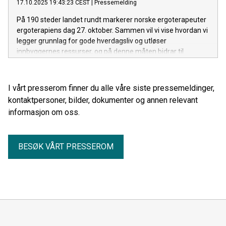
17.10.2025 19:43:23 CEST
|
Pressemelding
På 190 steder landet rundt markerer norske ergoterapeuter
ergoterapiens dag 27. oktober. Sammen vil vi vise hvordan vi
legger grunnlag for gode hverdagsliv og utløser
innbyggernes ressurser, og på denne måten bidrar til
bærekraftige helsetjenester.
I vårt presserom finner du alle våre siste pressemeldinger,
kontaktpersoner, bilder, dokumenter og annen relevant
informasjon om oss.
BESØK VÅRT PRESSEROM