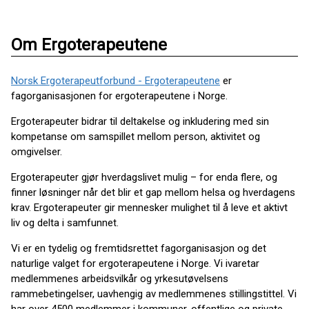
Om Ergoterapeutene
Norsk Ergoterapeutforbund - Ergoterapeutene
er
fagorganisasjonen for ergoterapeutene i Norge.
Ergoterapeuter bidrar til deltakelse og inkludering med sin
kompetanse om samspillet mellom person, aktivitet og
omgivelser.
Ergoterapeuter gjør hverdagslivet mulig – for enda flere, og
finner løsninger når det blir et gap mellom helsa og hverdagens
krav. Ergoterapeuter gir mennesker mulighet til å leve et aktivt
liv og delta i samfunnet.
Vi er en tydelig og fremtidsrettet fag­organisasjo­n og det
naturlige valget for ergo­terapeutene i Norge. Vi ivaretar
medlemmenes arbeidsvilkår og yrkesutøvelsens
rammebetingelser, uavhengig av medlemmenes stillingstittel. Vi
har over 4500 medlemmer i kommuner, offentlige og private