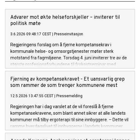
Advarer mot økte helseforskjeller – inviterer til
politisk møte
3.6.2026 09:48:17 CEST
|
Presseinvitasjon
Regjeringens forslag om å fjerne kompetansekrav i
kommunale helse- og omsorgstjenester møter sterk
motstand fra fagmiljøene. Torsdag 4. juni inviterer tre av de
største profesjonsforbundene til frokostseminar med
politikere for å belyse konsekvensene.
Fjerning av kompetansekravet - Et uansvarlig grep
som rammer de som trenger kommunene mest
12.5.2026 13:47:55 CEST
|
Pressemelding
Regjeringen har i dag varslet at de vil foreslå å fjerne
kompetansekravene, som blant annet sikrer at alle landets
kommuner må tilby ergoterapi til sine innbyggere. – Dette vil
ramme hverdagslivet til innbyggerne i landets kommuner
generelt, men særlig eldre og de med ulike
funksjonsnedsettelser, sier forbundsleder i Norsk