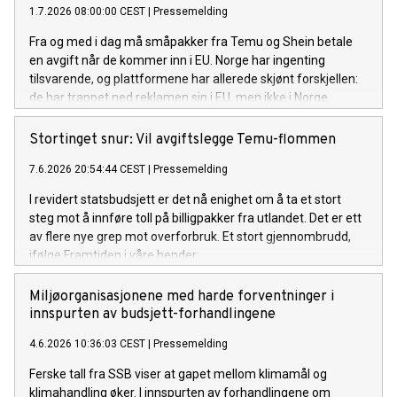
1.7.2026 08:00:00 CEST
|
Pressemelding
Fra og med i dag må småpakker fra Temu og Shein betale
en avgift når de kommer inn i EU. Norge har ingenting
tilsvarende, og plattformene har allerede skjønt forskjellen:
de har trappet ned reklamen sin i EU, men ikke i Norge.
Framtiden i våre hender krever at regjeringen får på plass en
norsk Temu-avgift, på minst samme nivå som EU.
Stortinget snur: Vil avgiftslegge Temu-flommen
7.6.2026 20:54:44 CEST
|
Pressemelding
I revidert statsbudsjett er det nå enighet om å ta et stort
steg mot å innføre toll på billigpakker fra utlandet. Det er ett
av flere nye grep mot overforbruk. Et stort gjennombrudd,
ifølge Framtiden i våre hender:
Miljøorganisasjonene med harde forventninger i
innspurten av budsjett-forhandlingene
4.6.2026 10:36:03 CEST
|
Pressemelding
Ferske tall fra SSB viser at gapet mellom klimamål og
klimahandling øker. I innspurten av forhandlingene om