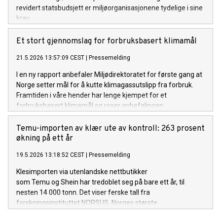
revidert statsbudsjett er miljøorganisasjonene tydelige i sine
krav.
Et stort gjennomslag for forbruksbasert klimamål
21.5.2026 13:57:09 CEST
|
Pressemelding
I en ny rapport anbefaler Miljødirektoratet for første gang at
Norge setter mål for å kutte klimagassutslipp fra forbruk.
Framtiden i våre hender har lenge kjempet for et
forbruksbasert klimamål og roser anbefalingen.
Temu-importen av klær ute av kontroll: 263 prosent
økning på ett år
19.5.2026 13:18:52 CEST
|
Pressemelding
Klesimporten via utenlandske nettbutikker
som Temu og Shein har tredoblet seg på bare ett år, til
nesten 14 000 tonn. Det viser ferske tall fra
forskningsinstituttet NORSUS. Norges største
miljøorganisasjon ber regjeringen tette et juridisk tomrom.