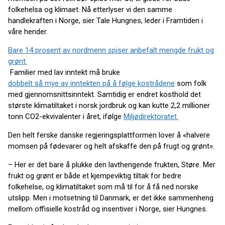
folkehelsa og klimaet. Nå etterlyser vi den samme
handlekraften i Norge, sier Tale Hungnes, leder i Framtiden i
våre hender.
Bare 14 prosent av nordmenn spiser anbefalt mengde frukt og
grønt.
Familier med lav inntekt må bruke
dobbelt så mye av inntekten på å følge kostrådene
som folk
med gjennomsnittsinntekt. Samtidig er endret kosthold det
største klimatiltaket i norsk jordbruk og kan kutte 2,2 millioner
tonn CO2-ekvivalenter i året, ifølge
Miljødirektoratet.
Den helt ferske danske regjeringsplattformen lover å «halvere
momsen på fødevarer og helt afskaffe den på frugt og grønt».
– Her er det bare å plukke den lavthengende frukten, Støre. Mer
frukt og grønt er både et kjempeviktig tiltak for bedre
folkehelse, og klimatiltaket som må til for å få ned norske
utslipp. Men i motsetning til Danmark, er det ikke sammenheng
mellom offisielle kostråd og insentiver i Norge, sier Hungnes.