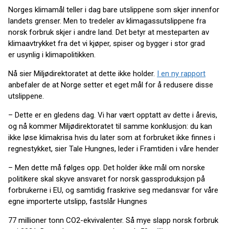
Norges klimamål teller i dag bare utslippene som skjer innenfor
landets grenser. Men to tredeler av klimagassutslippene fra
norsk forbruk skjer i andre land. Det betyr at mesteparten av
klimaavtrykket fra det vi kjøper, spiser og bygger i stor grad
er usynlig i klimapolitikken.
Nå sier Miljødirektoratet at dette ikke holder.
I en ny rapport
anbefaler de at Norge setter et eget mål for å redusere disse
utslippene.
– Dette er en gledens dag. Vi har vært opptatt av dette i årevis,
og nå kommer Miljødirektoratet til samme konklusjon: du kan
ikke løse klimakrisa hvis du later som at forbruket ikke finnes i
regnestykket, sier Tale Hungnes, leder i Framtiden i våre hender
– Men dette må følges opp. Det holder ikke mål om norske
politikere skal skyve ansvaret for norsk gassproduksjon på
forbrukerne i EU, og samtidig fraskrive seg medansvar for våre
egne importerte utslipp, fastslår Hungnes
77 millioner tonn CO2-ekvivalenter. Så mye slapp norsk forbruk