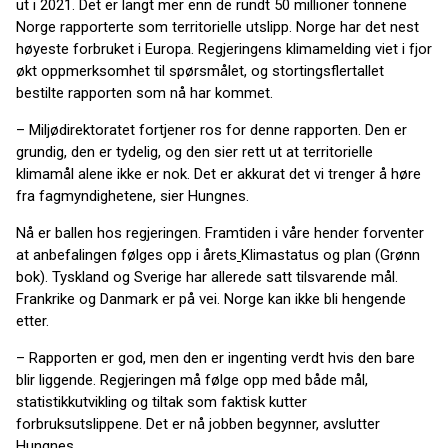
ut i 2021. Det er langt mer enn de rundt 50 millioner tonnene
Norge rapporterte som territorielle utslipp. Norge har det nest
høyeste forbruket i Europa. Regjeringens klimamelding viet i fjor
økt oppmerksomhet til spørsmålet, og stortingsflertallet
bestilte rapporten som nå har kommet.
– Miljødirektoratet fortjener ros for denne rapporten. Den er
grundig, den er tydelig, og den sier rett ut at territorielle
klimamål alene ikke er nok. Det er akkurat det vi trenger å høre
fra fagmyndighetene, sier Hungnes.
Nå er ballen hos regjeringen. Framtiden i våre hender forventer
at anbefalingen følges opp i årets
Klimastatus og plan (Grønn
bok). Tyskland og Sverige har allerede satt tilsvarende mål.
Frankrike og Danmark er på vei. Norge kan ikke bli hengende
etter.
– Rapporten er god, men den er ingenting verdt hvis den bare
blir liggende. Regjeringen må følge opp med både mål,
statistikkutvikling og tiltak som faktisk kutter
forbruksutslippene. Det er nå jobben begynner, avslutter
Hungnes.