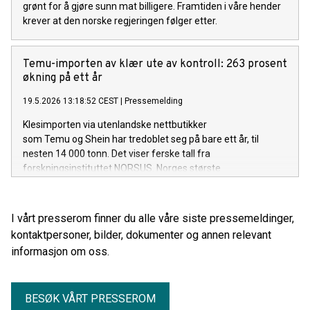
grønt for å gjøre sunn mat billigere. Framtiden i våre hender
krever at den norske regjeringen følger etter.
Temu-importen av klær ute av kontroll: 263 prosent
økning på ett år
19.5.2026 13:18:52 CEST
|
Pressemelding
Klesimporten via utenlandske nettbutikker
som Temu og Shein har tredoblet seg på bare ett år, til
nesten 14 000 tonn. Det viser ferske tall fra
forskningsinstituttet NORSUS. Norges største
miljøorganisasjon ber regjeringen tette et juridisk tomrom.
I vårt presserom finner du alle våre siste pressemeldinger,
kontaktpersoner, bilder, dokumenter og annen relevant
informasjon om oss.
BESØK VÅRT PRESSEROM