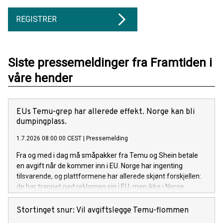
REGISTRER
Siste pressemeldinger fra Framtiden i
våre hender
EUs Temu-grep har allerede effekt. Norge kan bli
dumpingplass.
1.7.2026 08:00:00 CEST
|
Pressemelding
Fra og med i dag må småpakker fra Temu og Shein betale
en avgift når de kommer inn i EU. Norge har ingenting
tilsvarende, og plattformene har allerede skjønt forskjellen:
de har trappet ned reklamen sin i EU, men ikke i Norge.
Framtiden i våre hender krever at regjeringen får på plass en
norsk Temu-avgift, på minst samme nivå som EU.
Stortinget snur: Vil avgiftslegge Temu-flommen