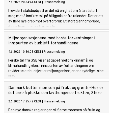
7.6.2026 20:54:44 CEST
|
Pressemelding
I revidert statsbudsjett er det nå enighet om å ta et stort
steg mot å innføre toll på billigpakker fra utlandet. Det er ett
av flere nye grep mot overforbruk. Et stort gjennombrudd,
ifølge Framtiden i våre hender:
Miljøorganisasjonene med harde forventninger i
innspurten av budsjett-forhandlingene
4.6.2026 10:36:03 CEST
|
Pressemelding
Ferske tall fra SSB viser at gapet mellom klimamål og
klimahandling øker. I innspurten av forhandlingene om
revidert statsbudsjett er miljøorganisasjonene tydelige i sine
krav.
Danmark kutter momsen på frukt og grønt: –Her er
det bare å plukke den lavthengende frukten, Støre
2.6.2026 17:25:42 CEST
|
Pressemelding
Den nye danske regjeringen vil fjerne momsen på frukt og