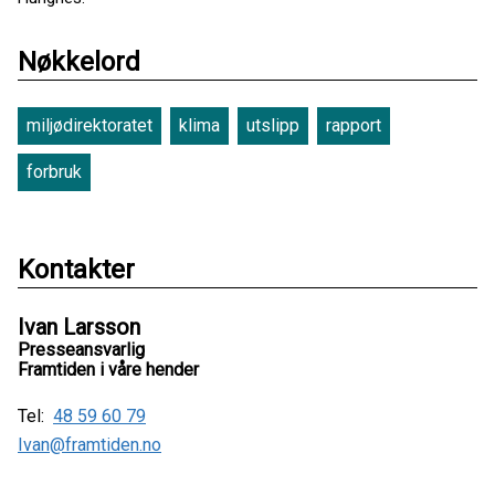
Nøkkelord
miljødirektoratet
klima
utslipp
rapport
forbruk
Kontakter
Ivan Larsson
Presseansvarlig
Framtiden i våre hender
Tel:
48 59 60 79
Ivan@framtiden.no