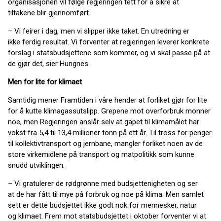
organisasjonen vil følge regjeringen tett for å sikre at
tiltakene blir gjennomført.
– Vi feirer i dag, men vi slipper ikke taket. En utredning er
ikke ferdig resultat. Vi forventer at regjeringen leverer konkrete
forslag i statsbudsjettene som kommer, og vi skal passe på at
de gjør det, sier Hungnes.
Men for lite for klimaet
Samtidig mener Framtiden i våre hender at forliket gjør for lite
for å kutte klimagassutslipp. Grepene mot overforbruk monner
noe, men Regjeringen anslår selv at gapet til klimamålet har
vokst fra 5,4 til 13,4 millioner tonn på ett år. Til tross for penger
til kollektivtransport og jernbane, mangler forliket noen av de
store virkemidlene på transport og matpolitikk som kunne
snudd utviklingen.
– Vi gratulerer de rødgrønne med budsjettenigheten og ser
at de har fått til mye på forbruk og noe på klima. Men samlet
sett er dette budsjettet ikke godt nok for mennesker, natur
og klimaet. Frem mot statsbudsjettet i oktober forventer vi at