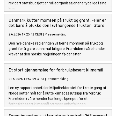
revidert statsbudsjett er miljøorganisasjonene tydelige i sine
krav.
Danmark kutter momsen på frukt og grønt: –Her er
det bare å plukke den lavthengende frukten, Støre
2.6.2026 17:25:42 CEST
|
Pressemelding
Den nye danske regjeringen vil fjerne momsen på frukt og
grønt for å gjøre sunn mat billigere. Framtiden i våre hender
krever at den norske regjeringen følger etter.
Et stort gjennomslag for forbruksbasert klimamål
21.5.2026 13:57:09 CEST
|
Pressemelding
I en ny rapport anbefaler Miljødirektoratet for første gang at
Norge setter mål for å kutte klimagassutslipp fra forbruk.
Framtiden i våre hender har lenge kjempet for et
forbruksbasert klimamål og roser anbefalingen.