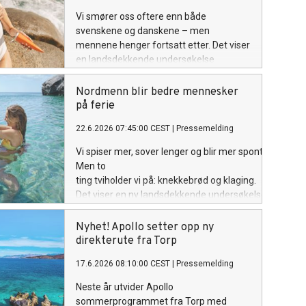
Vi smører oss oftere enn både
svenskene og danskene – men
mennene henger fortsatt etter. Det viser
en landsdekkende undersøkelse
gjennomført av Apollo.
Nordmenn blir bedre mennesker
på ferie
22.6.2026 07:45:00 CEST
|
Pressemelding
Vi spiser mer, sover lenger og blir mer spontane.
Men to
ting tviholder vi på: knekkebrød og klaging.
Det viser en ny landsdekkende undersøkelse gjennom
Apollo.
Nyhet! Apollo setter opp ny
direkterute fra Torp
17.6.2026 08:10:00 CEST
|
Pressemelding
Neste år utvider Apollo
sommerprogrammet fra Torp med