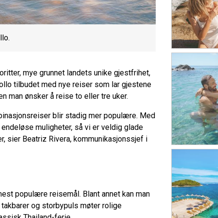
lo.
itter, mye grunnet landets unike gjestfrihet,
pollo tilbudet med nye reiser som lar gjestene
n man ønsker å reise to eller tre uker.
mbinasjonsreiser blir stadig mer populære. Med
 endeløse muligheter, så vi er veldig glade
r, sier Beatriz Rivera, kommunikasjonssjef i
mest populære reisemål. Blant annet kan man
takbarer og storbypuls møter rolige
assisk Thailand-ferie.