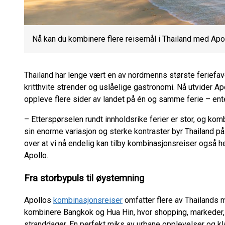
Nå kan du kombinere flere reisemål i Thailand med Apol
Thailand har lenge vært en av nordmenns største feriefavor
kritthvite strender og uslåelige gastronomi. Nå utvider A
oppleve flere sider av landet på én og samme ferie – ente
– Etterspørselen rundt innholdsrike ferier er stor, og ko
sin enorme variasjon og sterke kontraster byr Thailand på
over at vi nå endelig kan tilby kombinasjonsreiser også he
Apollo.
Fra storbypuls til øystemning
Apollos
kombinasjonsreiser
omfatter flere av Thailands 
kombinere Bangkok og Hua Hin, hvor shopping, markeder, 
stranddager. En perfekt miks av urbane opplevelser og kl