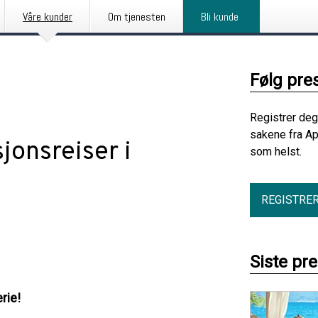
Våre kunder
Om tjenesten
Bli kunde
Følg pre
Registrer deg
sakene fra Ap
jonsreiser i
som helst.
REGISTRE
Siste pr
rie!