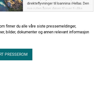
direkteflyvninger til Ioannina i Hellas. Den
nye ruten åpner døren til over ti ulike
reisemål på det greske fastlandet – og
Albania!
rom finner du alle våre siste pressemeldinger,
er, bilder, dokumenter og annen relevant informasjon
RT PRESSEROM