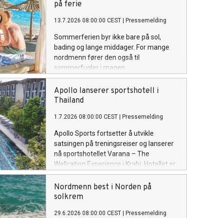
på ferie
13.7.2026 08:00:00 CEST
|
Pressemelding
Sommerferien byr ikke bare på sol,
bading og lange middager. For mange
nordmenn fører den også til
sommerfugler i magen.
Apollo lanserer sportshotell i
Thailand
1.7.2026 08:00:00 CEST
|
Pressemelding
Apollo Sports fortsetter å utvikle
satsingen på treningsreiser og lanserer
nå sportshotellet Varana – The
Wellcation Experience i Krabi. Hotellet er
utviklet for reisende som ønsker å
kombinere trening, velvære og
Nordmenn best i Norden på
restitusjon i tropiske omgivelser.
solkrem
29.6.2026 08:00:00 CEST
|
Pressemelding