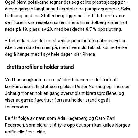
Også blant politikerne tegner det seg et lite prestisjeoppgjør -
denne gangen langt unna talerstoler og partiprogrammer. Sylvi
Listhaug og Jens Stoltenberg ligger helt tett i tet om å være
den foretrukne reisekompisen, mens Erna Solberg ender helt
nede på 18. plass av 20, med beskjedne 8,7 % oppslutning.
– Det er kanskje det mest ærlige popularitetsmålingen vi har:
ikke hvem du stemmer på, men hvem du faktisk kunne tenke
deg å henge med i syv hele dager, sier Rivera.
Idrettsprofilene holder stand
Ved bassengkanten som på idrettsbanen er det fortsatt
konkurranseinstinktet som gjelder. Petter Northug og Therese
Johaug troner nok en gang øverst blant idrettsprofilene, og
viser at gamle favoritter fortsatt holder stand også i
feriemodus.
De får følge av navn som Ada Hegerberg og Cato Zahl
Pedersen, som bidrar til å fylle opp det som kan kalles Norges
uoffisielle ferie-elite.