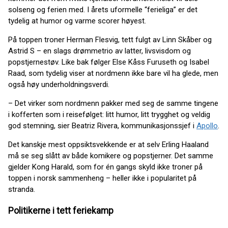
solseng og ferien med. I årets uformelle “ferieliga” er det
tydelig at humor og varme scorer høyest.
På toppen troner Herman Flesvig, tett fulgt av Linn Skåber og
Astrid S – en slags drømmetrio av latter, livsvisdom og
popstjernestøv. Like bak følger Else Kåss Furuseth og Isabel
Raad, som tydelig viser at nordmenn ikke bare vil ha glede, men
også høy underholdningsverdi.
– Det virker som nordmenn pakker med seg de samme tingene
i kofferten som i reisefølget: litt humor, litt trygghet og veldig
god stemning, sier Beatriz Rivera, kommunikasjonssjef i
Apollo
.
Det kanskje mest oppsiktsvekkende er at selv Erling Haaland
må se seg slått av både komikere og popstjerner. Det samme
gjelder Kong Harald, som for én gangs skyld ikke troner på
toppen i norsk sammenheng – heller ikke i popularitet på
stranda.
Politikerne i tett feriekamp