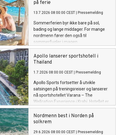
på ferie
13.7.2026 08:00:00 CEST
|
Pressemelding
Sommerferien byr ikke bare på sol,
bading og lange middager. For mange
nordmenn fører den også til
sommerfugler i magen.
Apollo lanserer sportshotell i
Thailand
1.7.2026 08:00:00 CEST
|
Pressemelding
Apollo Sports fortsetter å utvikle
satsingen på treningsreiser og lanserer
nå sportshotellet Varana – The
Wellcation Experience i Krabi. Hotellet er
utviklet for reisende som ønsker å
kombinere trening, velvære og
Nordmenn best i Norden på
restitusjon i tropiske omgivelser.
solkrem
29.6.2026 08:00:00 CEST
|
Pressemelding