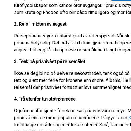
ruteflyselskaper som kansellerer avganger. I praksis bety
som Kreta og Rhodos ofte blir både rimeligere og mer fo
2. Reis i midten av august
Reiseprisene styres i størst grad av etterspørsel. Når skol
prisene betydelig. Det betyr at du kan gjøre store kupp v
august. I tillegg får du oppleve reisemålene i langt rolig
3. Tenk på prisnivået på reisemålet
Ikke se deg blind på selve reisekostnaden, tenk også på 
rett og slett mer ferie for kronene enn andre. Albania, H
reisemål der prisnivået fortsatt er lavt sammenlignet m
4. Trå utenfor turiststrømmene
Også innenfor kjente ferieland kan prisene variere mye. Mi
prisnivå enn de mest populære områdene. På øyer som
K
turisttunge områder og mer lokale steder. Små, familieeid