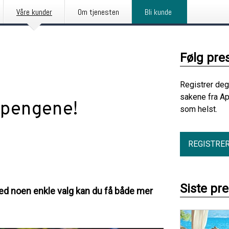
Våre kunder
Om tjenesten
Bli kunde
Følg pre
Registrer deg
sakene fra Ap
r pengene!
som helst.
REGISTRE
Siste pr
 Med noen enkle valg kan du få både mer