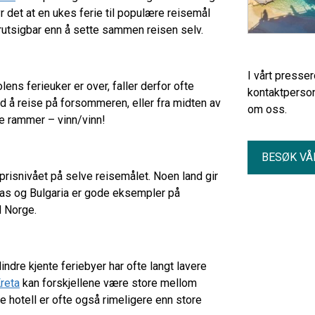
r det at en ukes ferie til populære reisemål
rutsigbar enn å sette sammen reisen selv.
I vårt presse
ens ferieuker er over, faller derfor ofte
kontaktperson
ed å reise på forsommeren, eller fra midten av
om oss.
ere rammer – vinn/vinn!
BESØK VÅ
prisnivået på selve reisemålet. Noen land gir
ellas og Bulgaria er gode eksempler på
ed Norge.
ndre kjente feriebyer har ofte langt lavere
reta
kan forskjellene være store mellom
e hotell er ofte også rimeligere enn store