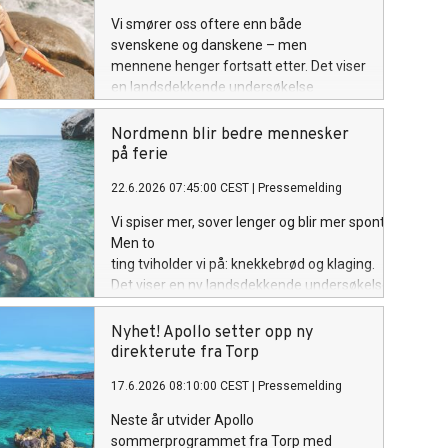
Vi smører oss oftere enn både
svenskene og danskene – men
mennene henger fortsatt etter. Det viser
en landsdekkende undersøkelse
gjennomført av Apollo.
Nordmenn blir bedre mennesker
på ferie
22.6.2026 07:45:00 CEST
|
Pressemelding
Vi spiser mer, sover lenger og blir mer spontane.
Men to
ting tviholder vi på: knekkebrød og klaging.
Det viser en ny landsdekkende undersøkelse gjennom
Apollo.
Nyhet! Apollo setter opp ny
direkterute fra Torp
17.6.2026 08:10:00 CEST
|
Pressemelding
Neste år utvider Apollo
sommerprogrammet fra Torp med