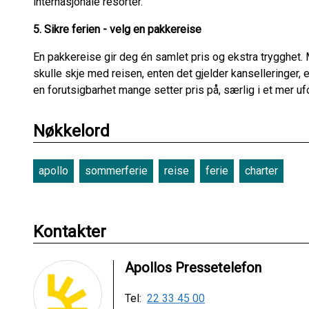
internasjonale resorter.
5. Sikre ferien - velg en pakkereise
En pakkereise gir deg én samlet pris og ekstra trygghet
skulle skje med reisen, enten det gjelder kanselleringer, e
en forutsigbarhet mange setter pris på, særlig i et mer u
Nøkkelord
apollo
sommerferie
reise
ferie
charter
Kontakter
Apollos Pressetelefon
Tel:
22 33 45 00