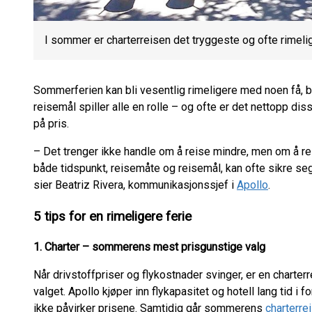
I sommer er charterreisen det tryggeste og ofte rimeli
Sommerferien kan bli vesentlig rimeligere med noen få, b
reisemål spiller alle en rolle – og ofte er det nettopp di
på pris.
– Det trenger ikke handle om å reise mindre, men om å re
både tidspunkt, reisemåte og reisemål, kan ofte sikre se
sier Beatriz Rivera, kommunikasjonssjef i
Apollo
.
5 tips for en rimeligere ferie
1. Charter – sommerens mest prisgunstige valg
Når drivstoffpriser og flykostnader svinger, er en charte
valget. Apollo kjøper inn flykapasitet og hotell lang tid i 
ikke påvirker prisene. Samtidig går sommerens
charterre