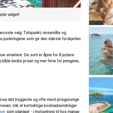
gste valget!
evisste valg. Tidspunkt, reisemåte og
sse justeringene som gir den største forskjellen
ise smartere. De som er åpne for å justere
g både bedre priser og mer ferie for pengene,
rreise det tryggeste og ofte mest prisgunstige
forveien, slik at kortsiktige kostnadsendringer
iser
som planlagt - i motsetning til hos mange