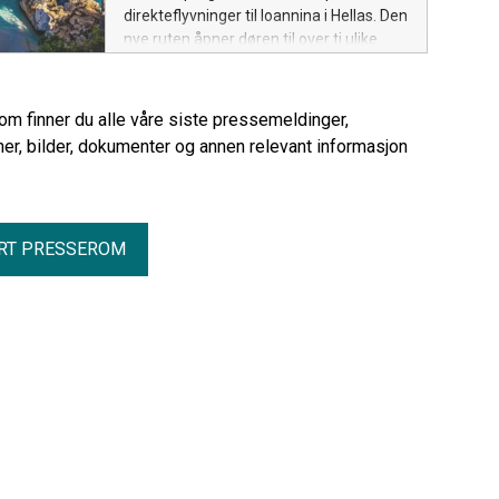
direkteflyvninger til Ioannina i Hellas. Den
nye ruten åpner døren til over ti ulike
reisemål på det greske fastlandet – og
Albania!
rom finner du alle våre siste pressemeldinger,
er, bilder, dokumenter og annen relevant informasjon
RT PRESSEROM