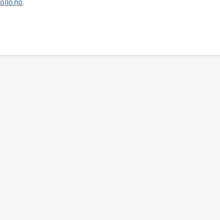
llo.no
.