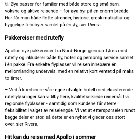
til. Øya passer for familier med både store og små barn,
voksne og aktive reisende – for øya byr på en enorm bredde.
Her får man både flotte strender, historie, gresk matkultur og
hyggelige feriebyer samlet på én øy, sier Rivera.
Pakkereiser med rutefly
Apollos nye pakkereiser fra Nord-Norge gjennomføres med
rutefly og inkluderer både fly, hotell og personlig service samlet
i én pakke. Fra enkelte flyplasser vil reisen innebære én
mellomlanding underveis, med en relativt kort ventetid på maks
to timer.
– Ved å kombinere våre egne utvalgte hotell med eksisterende
ruteflyløsninger kan vi tilby flere, kvalitetssikrede reisemål fra
regionale flyplasser - samtidig som kundene får større
fleksibilitet i valget av reiselengde. Vi vet at etterspørselen rundt
begge deler er stor, så dette er en nyhet vi gleder oss stort
over, sier Rivera.
Hit kan du reise med Apollo i sommer