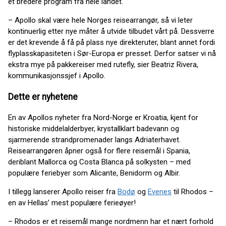
et bredere program fra hele landet.
– Apollo skal være hele Norges reisearrangør, så vi leter
kontinuerlig etter nye måter å utvide tilbudet vårt på. Dessverre
er det krevende å få på plass nye direkteruter, blant annet fordi
flyplasskapasiteten i Sør-Europa er presset. Derfor satser vi nå
ekstra mye på pakkereiser med rutefly, sier Beatriz Rivera,
kommunikasjonssjef i Apollo.
Dette er nyhetene
En av Apollos nyheter fra Nord-Norge er Kroatia, kjent for
historiske middelalderbyer, krystallklart badevann og
sjarmerende strandpromenader langs Adriaterhavet.
Reisearrangøren åpner også for flere reisemål i Spania,
deriblant Mallorca og Costa Blanca på solkysten – med
populære feriebyer som Alicante, Benidorm og Albir.
I tillegg lanserer Apollo reiser fra
Bodø
og
Evenes
til Rhodos –
en av Hellas’ mest populære ferieøyer!
– Rhodos er et reisemål mange nordmenn har et nært forhold