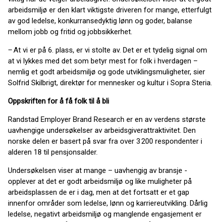
arbeidsmiljø er den klart viktigste driveren for mange, etterfulgt
av god ledelse, konkurransedyktig lønn og goder, balanse
mellom jobb og fritid og jobbsikkerhet.
– At vi er på 6. plass, er vi stolte av. Det er et tydelig signal om
at vi lykkes med det som betyr mest for folk i hverdagen –
nemlig et godt arbeidsmiljø og gode utviklingsmuligheter, sier
Solfrid Skilbrigt, direktør for mennesker og kultur i Sopra Steria.
Oppskriften for å få folk til å bli
Randstad Employer Brand Research er en av verdens største
uavhengige undersøkelser av arbeidsgiverattraktivitet. Den
norske delen er basert på svar fra over 3 200 respondenter i
alderen 18 til pensjonsalder.
Undersøkelsen viser at mange – uavhengig av bransje -
opplever at det er godt arbeidsmiljø og like muligheter på
arbeidsplassen de er i dag, men at det fortsatt er et gap
innenfor områder som ledelse, lønn og karriereutvikling. Dårlig
ledelse, negativt arbeidsmiljø og manglende engasjement er