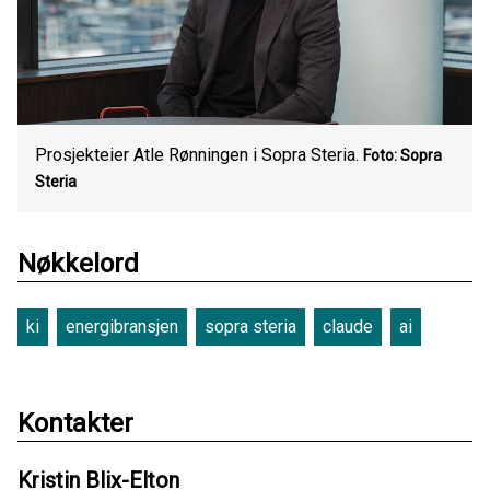
Prosjekteier Atle Rønningen i Sopra Steria.
Foto: Sopra
Steria
Nøkkelord
ki
energibransjen
sopra steria
claude
ai
Kontakter
Kristin Blix-Elton