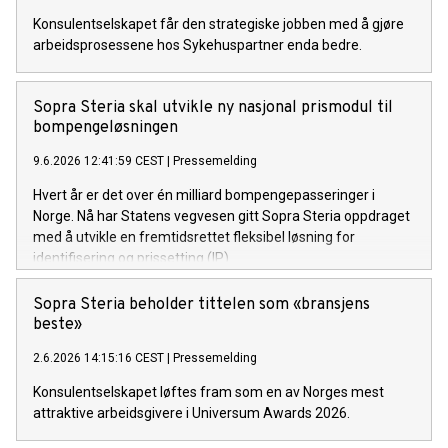
Konsulentselskapet får den strategiske jobben med å gjøre
arbeidsprosessene hos Sykehuspartner enda bedre.
Sopra Steria skal utvikle ny nasjonal prismodul til
bompengeløsningen
9.6.2026 12:41:59 CEST
|
Pressemelding
Hvert år er det over én milliard bompengepasseringer i
Norge. Nå har Statens vegvesen gitt Sopra Steria oppdraget
med å utvikle en fremtidsrettet fleksibel løsning for
identifisering og prissetting (IP).
Sopra Steria beholder tittelen som «bransjens
beste»
2.6.2026 14:15:16 CEST
|
Pressemelding
Konsulentselskapet løftes fram som en av Norges mest
attraktive arbeidsgivere i Universum Awards 2026.