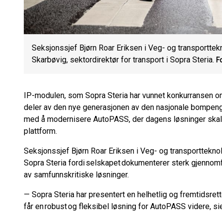
Seksjonssjef Bjørn Roar Eriksen i Veg- og transporttek
Skarbøvig, sektordirektør for transport i Sopra Steria.
F
IP-modulen, som Sopra Steria har vunnet konkurransen om
deler av den nye generasjonen av den nasjonale bompeng
med å modernisere AutoPASS, der dagens løsninger skal
plattform.
Seksjonssjef Bjørn Roar Eriksen i Veg- og transportteknol
Sopra Steria fordi selskapet dokumenterer sterk gjennom
av samfunnskritiske løsninger.
— Sopra Steria har presentert en helhetlig og fremtidsrett
får en robust og fleksibel løsning for AutoPASS videre, si