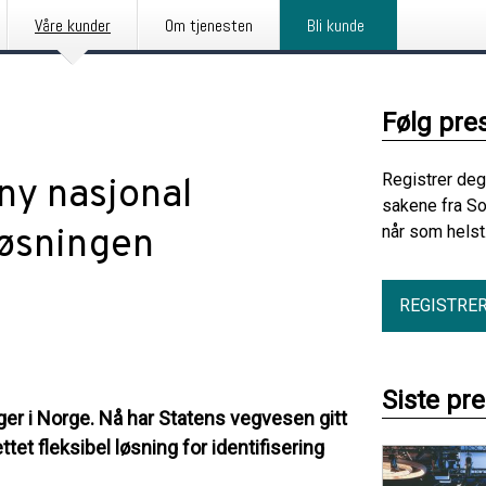
Våre kunder
Om tjenesten
Bli kunde
Følg pre
Registrer deg
 ny nasjonal
sakene fra So
løsningen
når som helst
REGISTRE
Siste pr
er i Norge. Nå har Statens vegvesen gitt
et fleksibel løsning for identifisering