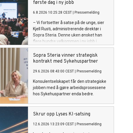
første dag i ny jobb
6.8.2026 10:25:28 CEST
|
Pressemelding
– Vi fortsetter å satse på de unge, sier
Kjell Rusti, administrerende direktør i
Sopra Steria. Denne uken ønsket han
flere hundre velkommen i ny jobb i
konsulentselskapet.
Sopra Steria vinner strategisk
kontrakt med Sykehuspartner
29.6.2026 08:43:00 CEST
|
Pressemelding
Konsulentselskapet får den strategiske
jobben med å gjøre arbeidsprosessene
hos Sykehuspartner enda bedre.
Skrur opp Lyses KI-satsing
12.6.2026 13:23:09 CEST
|
Pressemelding