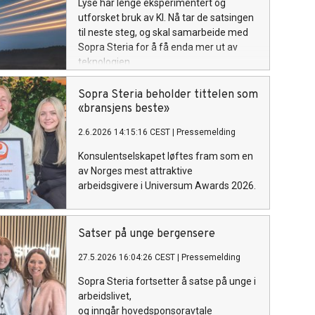
Lyse har lenge eksperimentert og
utforsket bruk av KI. Nå tar de satsingen
til neste steg, og skal samarbeide med
Sopra Steria for å få enda mer ut av
teknologien.
Sopra Steria beholder tittelen som
«bransjens beste»
2.6.2026 14:15:16 CEST
|
Pressemelding
Konsulentselskapet løftes fram som en
av Norges mest attraktive
arbeidsgivere i Universum Awards 2026.
Satser på unge bergensere
27.5.2026 16:04:26 CEST
|
Pressemelding
Sopra Steria fortsetter å satse på unge i
arbeidslivet,
og inngår hovedsponsoravtale