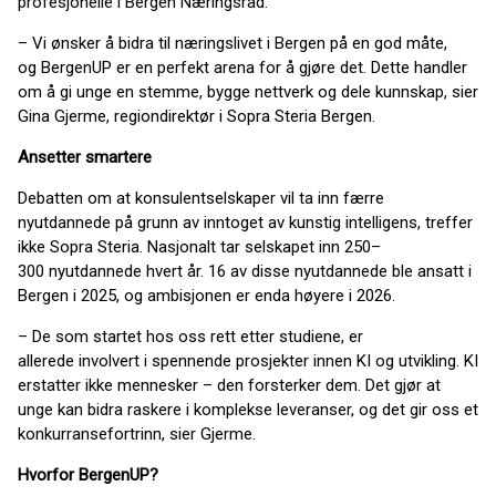
profesjonelle i Bergen Næringsråd.
– Vi ønsker å bidra til næringslivet i Bergen på en god måte,
og BergenUP er en perfekt arena for å gjøre det. Dette handler
om å gi unge en stemme, bygge nettverk og dele kunnskap, sier
Gina Gjerme, regiondirektør i Sopra Steria Bergen.
Ansetter smartere
Debatten om at konsulentselskaper vil ta inn færre
nyutdannede på grunn av inntoget av kunstig intelligens, treffer
ikke Sopra Steria. Nasjonalt tar selskapet inn 250–
300 nyutdannede hvert år. 16 av disse nyutdannede ble ansatt i
Bergen i 2025, og ambisjonen er enda høyere i 2026.
– De som startet hos oss rett etter studiene, er
allerede involvert i spennende prosjekter innen KI og utvikling. KI
erstatter ikke mennesker – den forsterker dem. Det gjør at
unge kan bidra raskere i komplekse leveranser, og det gir oss et
konkurransefortrinn, sier Gjerme.
Hvorfor BergenUP?