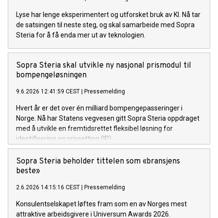
Lyse har lenge eksperimentert og utforsket bruk av KI. Nå tar
de satsingen til neste steg, og skal samarbeide med Sopra
Steria for å få enda mer ut av teknologien.
Sopra Steria skal utvikle ny nasjonal prismodul til
bompengeløsningen
9.6.2026 12:41:59 CEST
|
Pressemelding
Hvert år er det over én milliard bompengepasseringer i
Norge. Nå har Statens vegvesen gitt Sopra Steria oppdraget
med å utvikle en fremtidsrettet fleksibel løsning for
identifisering og prissetting (IP).
Sopra Steria beholder tittelen som «bransjens
beste»
2.6.2026 14:15:16 CEST
|
Pressemelding
Konsulentselskapet løftes fram som en av Norges mest
attraktive arbeidsgivere i Universum Awards 2026.