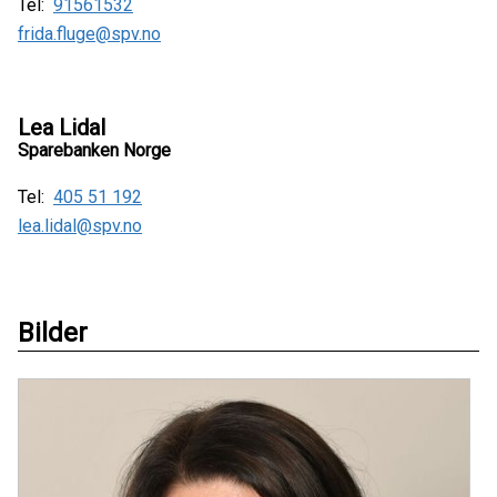
Tel:
91561532
frida.fluge@spv.no
Lea Lidal
Sparebanken Norge
Tel:
405 51 192
lea.lidal@spv.no
Bilder