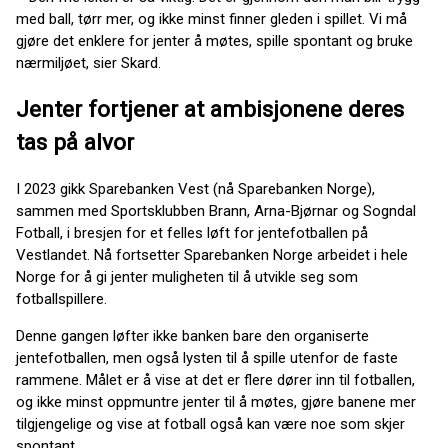
med ball, tørr mer, og ikke minst finner gleden i spillet. Vi må
gjøre det enklere for jenter å møtes, spille spontant og bruke
nærmiljøet, sier Skard.
Jenter fortjener at ambisjonene deres
tas på alvor
I 2023 gikk Sparebanken Vest (nå Sparebanken Norge),
sammen med Sportsklubben Brann, Arna-Bjørnar og Sogndal
Fotball, i bresjen for et felles løft for jentefotballen på
Vestlandet. Nå fortsetter Sparebanken Norge arbeidet i hele
Norge for å gi jenter muligheten til å utvikle seg som
fotballspillere.
Denne gangen løfter ikke banken bare den organiserte
jentefotballen, men også lysten til å spille utenfor de faste
rammene. Målet er å vise at det er flere dører inn til fotballen,
og ikke minst oppmuntre jenter til å møtes, gjøre banene mer
tilgjengelige og vise at fotball også kan være noe som skjer
spontant.