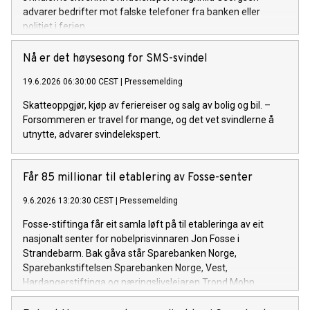
advarer bedrifter mot falske telefoner fra banken eller
politiet i ferien.
Nå er det høysesong for SMS-svindel
19.6.2026 06:30:00 CEST
|
Pressemelding
Skatteoppgjør, kjøp av feriereiser og salg av bolig og bil. –
Forsommeren er travel for mange, og det vet svindlerne å
utnytte, advarer svindelekspert.
Får 85 millionar til etablering av Fosse-senter
9.6.2026 13:20:30 CEST
|
Pressemelding
Fosse-stiftinga får eit samla løft på til etableringa av eit
nasjonalt senter for nobelprisvinnaren Jon Fosse i
Strandebarm. Bak gåva står Sparebanken Norge,
Sparebankstiftelsen Sparebanken Norge, Vest,
Hardangerstiftinga og næringslivsleiaren Trond Mohn.