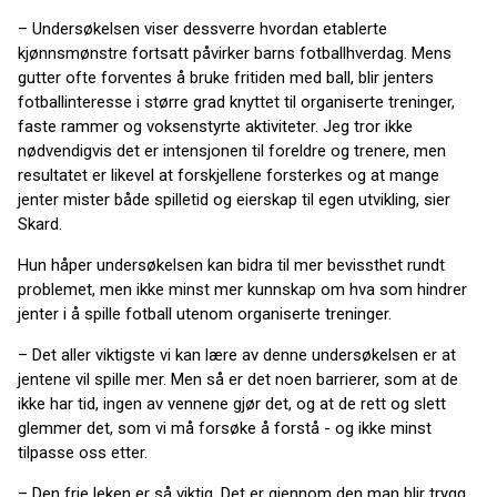
– Undersøkelsen viser dessverre hvordan etablerte
kjønnsmønstre fortsatt påvirker barns fotballhverdag. Mens
gutter ofte forventes å bruke fritiden med ball, blir jenters
fotballinteresse i større grad knyttet til organiserte treninger,
faste rammer og voksenstyrte aktiviteter. Jeg tror ikke
nødvendigvis det er intensjonen til foreldre og trenere, men
resultatet er likevel at forskjellene forsterkes og at mange
jenter mister både spilletid og eierskap til egen utvikling, sier
Skard.
Hun håper undersøkelsen kan bidra til mer bevissthet rundt
problemet, men ikke minst mer kunnskap om hva som hindrer
jenter i å spille fotball utenom organiserte treninger.
– Det aller viktigste vi kan lære av denne undersøkelsen er at
jentene vil spille mer. Men så er det noen barrierer, som at de
ikke har tid, ingen av vennene gjør det, og at de rett og slett
glemmer det, som vi må forsøke å forstå - og ikke minst
tilpasse oss etter.
– Den frie leken er så viktig. Det er gjennom den man blir trygg