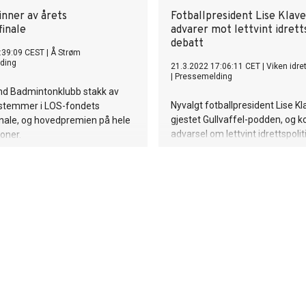
inner av årets
Fotballpresident Lise Klav
inale
advarer mot lettvint idrett
debatt
:39:09 CEST
|
Å Strøm
ding
21.3.2022 17:06:11 CET
|
Viken idre
|
Pressemelding
and Badmintonklubb stakk av
Nyvalgt fotballpresident Lise K
 stemmer i LOS-fondets
gjestet Gullvaffel-podden, og
ale, og hovedpremien på hele
advarsel om lettvint idrettspolit
oner.
Norge. Viken idrettskrets hedre
gullvafler, som gjennom en årr
spesielt på å få med flere jenter