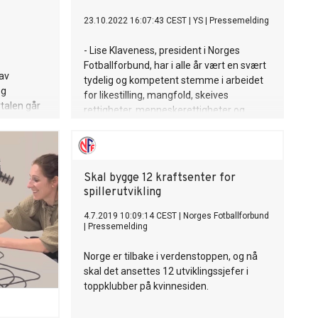
23.10.2022 16:07:43 CEST
|
YS
|
Pressemelding
- Lise Klaveness, president i Norges
Fotballforbund, har i alle år vært en svært
av
tydelig og kompetent stemme i arbeidet
og
for likestilling, mangfold, skeives
vtalen går
rettigheter, menneskerettigheter og
demokrati. Dette nådde sitt foreløpige
høydepunkt da hun talte FIFA-kongressen
midt i mot, sier Hans-Erik Skjæggerud, 1.
nestleder i YS og juryleder for YS’
Skal bygge 12 kraftsenter for
likestillingspris.
spillerutvikling
4.7.2019 10:09:14 CEST
|
Norges Fotballforbund
|
Pressemelding
Norge er tilbake i verdenstoppen, og nå
skal det ansettes 12 utviklingssjefer i
toppklubber på kvinnesiden.