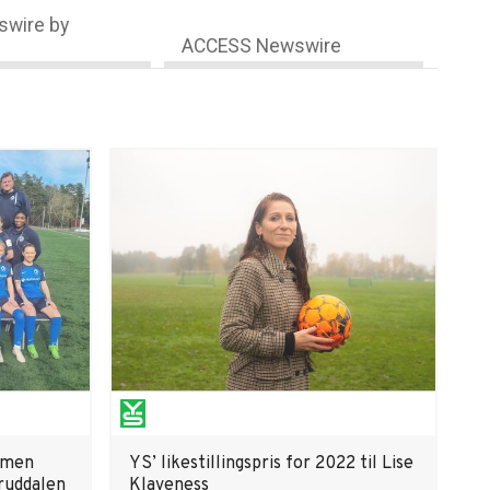
wire by
ACCESS Newswire
ammen
YS’ likestillingspris for 2022 til Lise
oruddalen
Klaveness