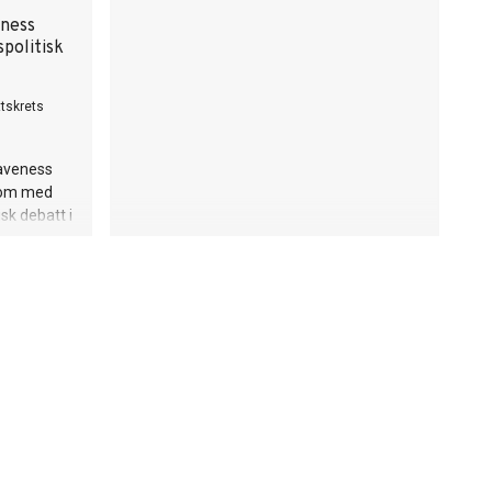
eness
spolitisk
ttskrets
laveness
 kom med
isk debatt i
r to nye
ekke satset
.