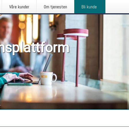
Våre kunder
Om tjenesten
Bli kunde
nsplattform