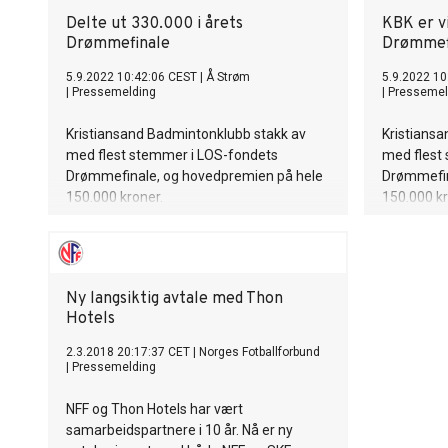
Delte ut 330.000 i årets
KBK er v
Drømmefinale
Drømmef
5.9.2022 10:42:06 CEST
|
Å Strøm
5.9.2022 10
|
Pressemelding
|
Pressemel
Kristiansand Badmintonklubb stakk av
Kristians
med flest stemmer i LOS-fondets
med flest
Drømmefinale, og hovedpremien på hele
Drømmefin
150.000 kroner.
150.000 kr
Ny langsiktig avtale med Thon
Hotels
2.3.2018 20:17:37 CET
|
Norges Fotballforbund
|
Pressemelding
NFF og Thon Hotels har vært
samarbeidspartnere i 10 år. Nå er ny