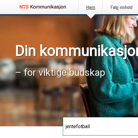
Hjem
Følg innhold
Din kommunikasjo
– for viktige budskap