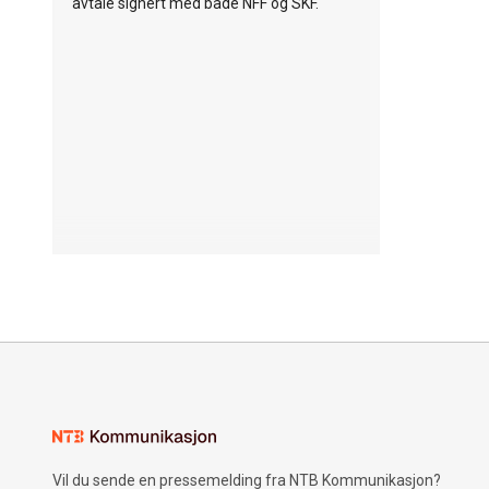
avtale signert med både NFF og SKF.
Vil du sende en pressemelding fra NTB Kommunikasjon?