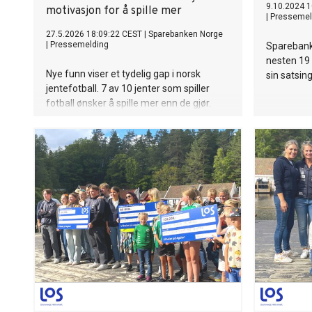
9.10.2024 1
motivasjon for å spille mer
|
Pressemel
27.5.2026 18:09:22 CEST
|
Sparebanken Norge
|
Pressemelding
Sparebank
nesten 19 
Nye funn viser et tydelig gap i norsk
sin satsing
jentefotball. 7 av 10 jenter som spiller
fotball ønsker å spille mer enn de gjør.