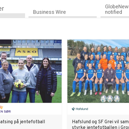
GlobeNews
er
Business Wire
notified
atsing på jentefotball
Hafslund og SF Grei vil s
styrke jentefotballen i Gr