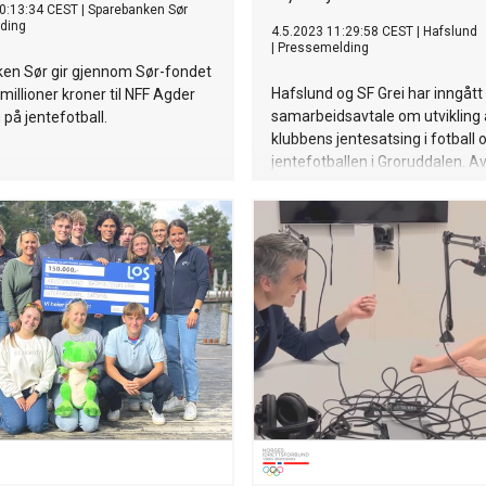
0:13:34 CEST
|
Sparebanken Sør
ding
4.5.2023 11:29:58 CEST
|
Hafslund
|
Pressemelding
en Sør gir gjennom Sør-fondet
Hafslund og SF Grei har inngått
millioner kroner til NFF Agder
samarbeidsavtale om utvikling 
 på jentefotball.
klubbens jentesatsing i fotball 
jentefotballen i Groruddalen. A
over tre år.