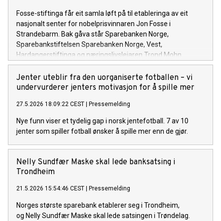
Fosse-stiftinga får eit samla løft på til etableringa av eit
nasjonalt senter for nobelprisvinnaren Jon Fosse i
Strandebarm. Bak gåva står Sparebanken Norge,
Sparebankstiftelsen Sparebanken Norge, Vest,
Hardangerstiftinga og næringslivsleiaren Trond Mohn.
Jenter uteblir fra den uorganiserte fotballen – vi
undervurderer jenters motivasjon for å spille mer
27.5.2026 18:09:22 CEST
|
Pressemelding
Nye funn viser et tydelig gap i norsk jentefotball. 7 av 10
jenter som spiller fotball ønsker å spille mer enn de gjør.
Nelly Sundfær Maske skal lede banksatsing i
Trondheim
21.5.2026 15:54:46 CEST
|
Pressemelding
Norges største sparebank etablerer seg i Trondheim,
og Nelly Sundfær Maske skal lede satsingen i Trøndelag.