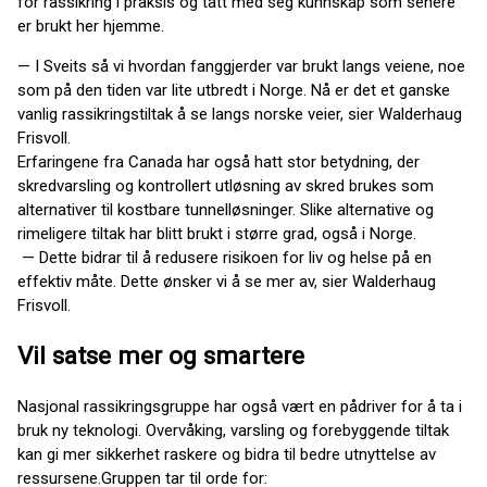
for rassikring i praksis og tatt med seg kunnskap som senere
er brukt her hjemme.
— I Sveits så vi hvordan fanggjerder var brukt langs veiene, noe
som på den tiden var lite utbredt i Norge. Nå er det et ganske
vanlig rassikringstiltak å se langs norske veier, sier Walderhaug
Frisvoll.
Erfaringene fra Canada har også hatt stor betydning, der
skredvarsling og kontrollert utløsning av skred brukes som
alternativer til kostbare tunnelløsninger. Slike alternative og
rimeligere tiltak har blitt brukt i større grad, også i Norge.
— Dette bidrar til å redusere risikoen for liv og helse på en
effektiv måte. Dette ønsker vi å se mer av, sier Walderhaug
Frisvoll.
Vil satse mer og smartere
Nasjonal rassikringsgruppe har også vært en pådriver for å ta i
bruk ny teknologi. Overvåking, varsling og forebyggende tiltak
kan gi mer sikkerhet raskere og bidra til bedre utnyttelse av
ressursene.Gruppen tar til orde for: