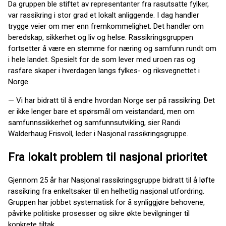
Da gruppen ble stiftet av representanter fra rasutsatte fylker,
var rassikring i stor grad et lokalt anliggende. I dag handler
trygge veier om mer enn fremkommelighet. Det handler om
beredskap, sikkerhet og liv og helse. Rassikringsgruppen
fortsetter å være en stemme for næring og samfunn rundt om
i hele landet. Spesielt for de som lever med uroen ras og
rasfare skaper i hverdagen langs fylkes- og riksvegnettet i
Norge.
— Vi har bidratt til å endre hvordan Norge ser på rassikring. Det
er ikke lenger bare et spørsmål om veistandard, men om
samfunnssikkerhet og samfunnsutvikling, sier Randi
Walderhaug Frisvoll, leder i Nasjonal rassikringsgruppe.
Fra lokalt problem til nasjonal prioritet
Gjennom 25 år har Nasjonal rassikringsgruppe bidratt til å løfte
rassikring fra enkeltsaker til en helhetlig nasjonal utfordring.
Gruppen har jobbet systematisk for å synliggjøre behovene,
påvirke politiske prosesser og sikre økte bevilgninger til
konkrete tiltak.