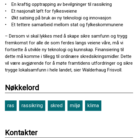
• En kraftig opptrapping av bevilgninger til rassikring
• Et nasjonalt løft for fylkesveiene
• Økt satsing på bruk av ny teknologi og innovasjon
• Et tettere samarbeid mellom stat og fylkeskommunene
– Dersom vi skal lykkes med å skape sikre samfunn og trygg
fremkomst for alle de som ferdes langs veiene våre, må vi
fortsette å utvikle ny teknologi og kunnskap. Finansiering til
dette må komme i tillegg til ordinære skredsikringsmidler. Dette
vil være avgjørende for å møte framtidens utfordringer og sikre
trygge lokalsamfunn i hele landet, sier Walderhaug Frisvoll.
Nøkkelord
ras
rassikring
skred
miljø
klima
Kontakter