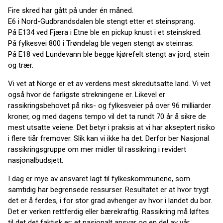
Fire skred har gått på under én måned.
E6 i Nord-Gudbrandsdalen ble stengt etter et steinsprang.
På E134 ved Fjæra i Etne ble en pickup knust i et steinskred.
På fylkesvei 800 i Trøndelag ble vegen stengt av steinras.
På E18 ved Lundevann ble begge kjørefelt stengt av jord, stein
og trær.
Vi vet at Norge er et av verdens mest skredutsatte land. Vi vet
også hvor de farligste strekningene er. Likevel er
rassikringsbehovet på riks- og fylkesveier på over 96 milliarder
kroner, og med dagens tempo vil det ta rundt 70 år å sikre de
mest utsatte veiene. Det betyr i praksis at vi har akseptert risiko
i flere tiår fremover. Slik kan vi ikke ha det. Derfor ber Nasjonal
rassikringsgruppe om mer midler til rassikring i revidert
nasjonalbudsjett.
I dag er mye av ansvaret lagt til fylkeskommunene, som
samtidig har begrensede ressurser. Resultatet er at hvor trygt
det er å ferdes, i for stor grad avhenger av hvor i landet du bor.
Det er verken rettferdig eller bærekraftig. Rassikring må løftes
til det det faktisk er: et nasjonalt ansvar og en del av vår