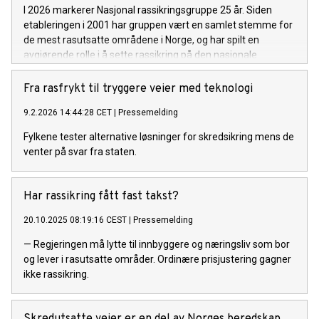
I 2026 markerer Nasjonal rassikringsgruppe 25 år. Siden
etableringen i 2001 har gruppen vært en samlet stemme for
de mest rasutsatte områdene i Norge, og har spilt en
avgjørende rolle i å sette rassikring på den nasjonale
dagsorden.
Fra rasfrykt til tryggere veier med teknologi
9.2.2026 14:44:28 CET
|
Pressemelding
Fylkene tester alternative løsninger for skredsikring mens de
venter på svar fra staten.
Har rassikring fått fast takst?
20.10.2025 08:19:16 CEST
|
Pressemelding
— Regjeringen må lytte til innbyggere og næringsliv som bor
og lever i rasutsatte områder. Ordinære prisjustering gagner
ikke rassikring.
Skredutsatte veier er en del av Norges beredskap