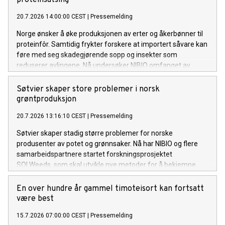
20.7.2026 14:00:00 CEST
|
Pressemelding
Norge ønsker å øke produksjonen av erter og åkerbønner til
proteinfôr. Samtidig frykter forskere at importert såvare kan
føre med seg skadegjørende sopp og insekter som
reduserer avlingene. Nå undersøker NIBIO omfanget av
problemet og mulige tiltak.
Søtvier skaper store problemer i norsk
grøntproduksjon
20.7.2026 13:16:10 CEST
|
Pressemelding
Søtvier skaper stadig større problemer for norske
produsenter av potet og grønnsaker. Nå har NIBIO og flere
samarbeidspartnere startet forskningsprosjektet
SOLWeeds, som skal utvikle nye metoder for å bekjempe
ugraset og redusere kostnadene for dyrkerne.
En over hundre år gammel timoteisort kan fortsatt
være best
15.7.2026 07:00:00 CEST
|
Pressemelding