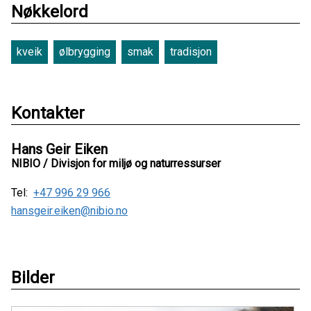
Nøkkelord
kveik
ølbrygging
smak
tradisjon
Kontakter
Hans Geir Eiken
NIBIO / Divisjon for miljø og naturressurser
Tel:
+47 996 29 966
hansgeir.eiken@nibio.no
Bilder