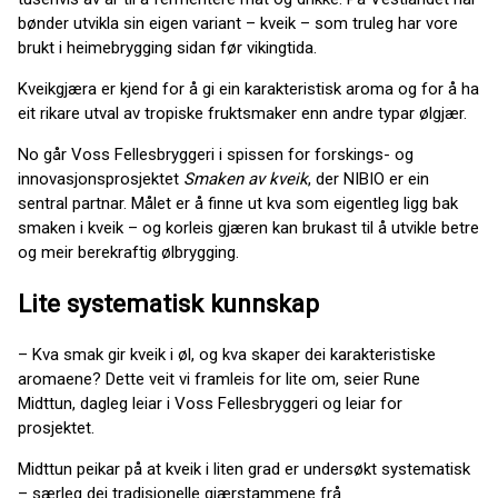
bønder utvikla sin eigen variant – kveik – som truleg har vore
brukt i heimebrygging sidan før vikingtida.
Kveikgjæra er kjend for å gi ein karakteristisk aroma og for å ha
eit rikare utval av tropiske fruktsmaker enn andre typar ølgjær.
No går Voss Fellesbryggeri i spissen for forskings- og
innovasjonsprosjektet
Smaken av kveik
, der NIBIO er ein
sentral partnar. Målet er å finne ut kva som eigentleg ligg bak
smaken i kveik – og korleis gjæren kan brukast til å utvikle betre
og meir berekraftig ølbrygging.
Lite systematisk kunnskap
– Kva smak gir kveik i øl, og kva skaper dei karakteristiske
aromaene? Dette veit vi framleis for lite om, seier Rune
Midttun, dagleg leiar i Voss Fellesbryggeri og leiar for
prosjektet.
Midttun peikar på at kveik i liten grad er undersøkt systematisk
– særleg dei tradisjonelle gjærstammene frå