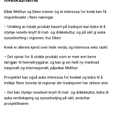
Både Midttun og Eiken meiner òg at interessa for kveik kan få
ringverknader i fleire næringar:
– Utvikling av lokale produkt basert på tradisjon kan bidra til å
styrkje reiseliv knytt til mat- og drikkekultur, og på sikt gi auka
sysselsetting i regionen, trur Eiken.
Kveik er allereie kjend over heile verda, og interessa veks raskt.
– Det opnar for å utvikle produkt som er meir enn berre
tørrgjær til heimebryggarar, og kan gi ein heilt ny marknad
nasjonalt og internasjonalt, påpeikar Midttun.
Prosjektet kan også auke interessa for kveikøl og bidra til å
trekkje fleire turistar til regionar der tradisjonen har røtene sine.
– Det kan styrkje reiselivet knytt til mat- og drikkekultur, bidra til
auka verdiskaping og sysselsetjing på sikt, avsluttar
prosjektleiaren.