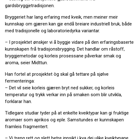
gardsbryggjetradisjonen.
Bryggeriet har lang erfaring med kveik, men meiner meir
kunnskap om gjæren kan gje endå breiare industriell bruk, både
med tradisjonelle og laboratoriedyrka variantar.
– I prosjektet ønskjer vi å byggje vidare på den erfaringsbaserte
kunnskapen frå tradisjonsbrygging. Det handlar om råstoff,
bryggjemetodar og korleis prosessane påverkar smak og
aroma, seier Midttun.
Han fortel at prosjektet òg skal gå tettare på sjølve
fermenteringa:
– Det vil seie korleis gjæren bryt ned sukker, og korleis
temperatur og trykk verkar inn på smaken som blir utvikla,
forklarar han.
Tidlegare studiar tyder på at enkelte kveiktypar kan gi fruktige
aromaer som aprikos og eple. Samstundes er kunnskapen
framleis fragmentert.
– Vi treng rett og slett betre innsikt i kva dei ulike kveiktypane