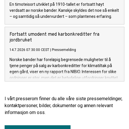
En timoteisort utviklet på 1910-tallet er fortsatt høyt
verdsatt av norske bønder. Kanskje skyldes det noe så enkelt
– og samtidig så undervurdert – som plantenes erfaring.
Fortsatt umodent med karbonkreditter fra
jordbruket
14.7.2026 07:30:00 CEST
|
Pressemelding
Norske bønder har foreløpig begrensede muligheter til å
tjene penger på salg av karbonkreditter for klimatiltak på
egen gård, viser en ny rapport fra NIBIO. Interessen for slike
ordninger er stor, men det er betydelige utfordringer knyttet
til teknologi, økonomi og markedets modenhet.
I vårt presserom finner du alle våre siste pressemeldinger,
kontaktpersoner, bilder, dokumenter og annen relevant
informasjon om oss.