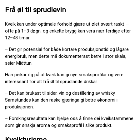
Frå øl til sprudlevin
Kveik kan under optimale forhold gjære ut ølet svært raskt —
ofte på 1–3 døgn, og enkelte brygg kan vera nær ferdige etter
12–48 timar.
– Det gir potensial for både kortare produksjonstid og lågare
energibruk, men dette må dokumenterast betre i stor skala,
seier Midttun.
Han peikar òg på at kveik kan gi nye smaksprofilar og vere
interessant for alt frå øl til sprudlande drikkar.
– Det kan brukast til sider, vin og destillering av whisky.
Samstundes kan den raske gjæringa gi betre økonomi i
produksjonen.
– Forskingsresultata kan hjelpe oss å finne dei kveikstammene
som gir ønskja aroma og smaksprofil i slike produkt.
Kveikturisme