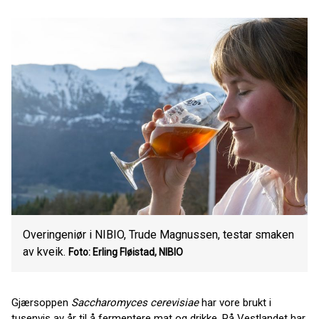
Overingeniør i NIBIO, Trude Magnussen, testar smaken
av kveik.
Foto: Erling Fløistad, NIBIO
Gjærsoppen
Saccharomyces cerevisiae
har vore brukt i
tusenvis av år til å fermentere mat og drikke. På Vestlandet har