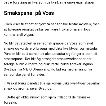
betre forståing av kva som gir kveik sine unike eigenskapar.
Smakspanel på Voss
Eiken viser til at det er gjort få sensoriske testar av kveik, men
at tidlegare resultat peikar på rikare fruktaroma enn hos
kommersiell ølgjær.
No blir det etablert ei sensorisk gruppe på Voss som skal
smake og vurdere øl brygga med ulike kveiktypar og metodar.
Panelet blir sett saman av ølentusiastar og fungerer som eit
amatørpanel. Det blir òg arrangert smaksworkshopar der
ferdige øl blir vurderte og diskuterte, fortel forskar Ingunn
Øvsthus frå NIBIO Ullensvang. Ho bidreg med erfaring frå
sensoriske panel for sider.
– Vi skal bruke panelet til å sjå korleis ulike kveiktypar påverkar
smak og aroma, seier Øvsthus.
– Dette gir viktig innsikt som kjem i tillegg til dei tekniske
forsøka.