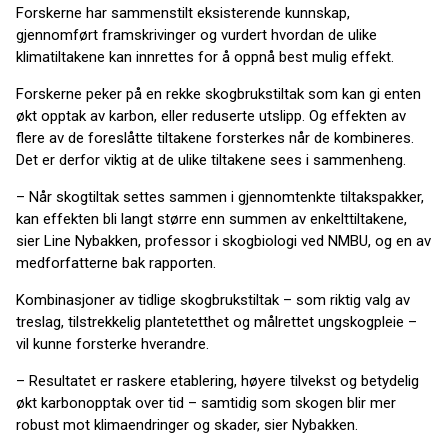
Forskerne har sammenstilt eksisterende kunnskap,
gjennomført framskrivinger og vurdert hvordan de ulike
klimatiltakene kan innrettes for å oppnå best mulig effekt.
Forskerne peker på en rekke skogbrukstiltak som kan gi enten
økt opptak av karbon, eller reduserte utslipp. Og effekten av
flere av de foreslåtte tiltakene forsterkes når de kombineres.
Det er derfor viktig at de ulike tiltakene sees i sammenheng.
– Når skogtiltak settes sammen i gjennomtenkte tiltakspakker,
kan effekten bli langt større enn summen av enkelttiltakene,
sier Line Nybakken, professor i skogbiologi ved NMBU, og en av
medforfatterne bak rapporten.
Kombinasjoner av tidlige skogbrukstiltak – som riktig valg av
treslag, tilstrekkelig plantetetthet og målrettet ungskogpleie –
vil kunne forsterke hverandre.
– Resultatet er raskere etablering, høyere tilvekst og betydelig
økt karbonopptak over tid – samtidig som skogen blir mer
robust mot klimaendringer og skader, sier Nybakken.