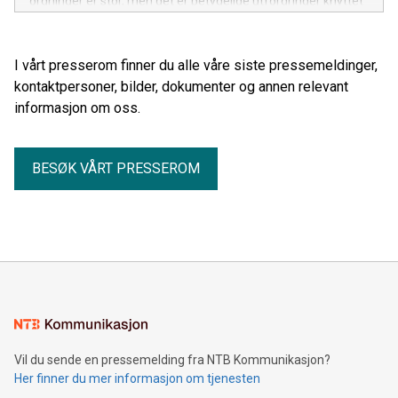
ordninger er stor, men det er betydelige utfordringer knyttet
til teknologi, økonomi og markedets modenhet.
I vårt presserom finner du alle våre siste pressemeldinger,
kontaktpersoner, bilder, dokumenter og annen relevant
informasjon om oss.
BESØK VÅRT PRESSEROM
Vil du sende en pressemelding fra NTB Kommunikasjon?
Her finner du mer informasjon om tjenesten