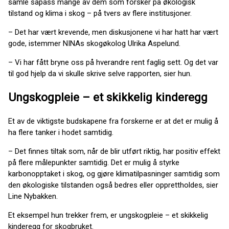
samle såpass mange av dem som forsker på økologisk
tilstand og klima i skog – på tvers av flere institusjoner.
– Det har vært krevende, men diskusjonene vi har hatt har vært
gode, istemmer NINAs skogøkolog Ulrika Aspelund.
– Vi har fått bryne oss på hverandre rent faglig sett. Og det var
til god hjelp da vi skulle skrive selve rapporten, sier hun.
Ungskogpleie – et skikkelig kinderegg
Et av de viktigste budskapene fra forskerne er at det er mulig å
ha flere tanker i hodet samtidig.
– Det finnes tiltak som, når de blir utført riktig, har positiv effekt
på flere målepunkter samtidig. Det er mulig å styrke
karbonopptaket i skog, og gjøre klimatilpasninger samtidig som
den økologiske tilstanden også bedres eller opprettholdes, sier
Line Nybakken.
Et eksempel hun trekker frem, er ungskogpleie – et skikkelig
kinderegg for skogbruket.