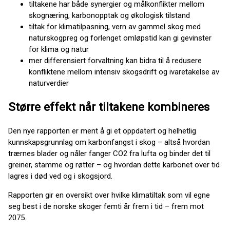
tiltakene har både synergier og målkonflikter mellom
skognæring, karbonopptak og økologisk tilstand
tiltak for klimatilpasning, vern av gammel skog med
naturskogpreg og forlenget omløpstid kan gi gevinster
for klima og natur
mer differensiert forvaltning kan bidra til å redusere
konfliktene mellom intensiv skogsdrift og ivaretakelse av
naturverdier
Større effekt når tiltakene kombineres
Den nye rapporten er ment å gi et oppdatert og helhetlig
kunnskapsgrunnlag om karbonfangst i skog – altså hvordan
trærnes blader og nåler fanger CO2 fra lufta og binder det til
greiner, stamme og røtter – og hvordan dette karbonet over tid
lagres i død ved og i skogsjord.
Rapporten gir en oversikt over hvilke klimatiltak som vil egne
seg best i de norske skoger femti år frem i tid – frem mot
2075.