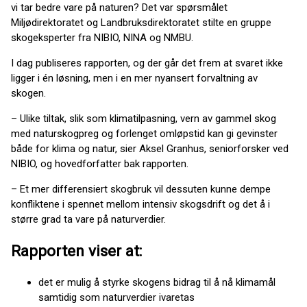
vi tar bedre vare på naturen? Det var spørsmålet
Miljødirektoratet og Landbruksdirektoratet stilte en gruppe
skogeksperter fra NIBIO, NINA og NMBU.
I dag publiseres rapporten, og der går det frem at svaret ikke
ligger i én løsning, men i en mer nyansert forvaltning av
skogen.
– Ulike tiltak, slik som klimatilpasning, vern av gammel skog
med naturskogpreg og forlenget omløpstid kan gi gevinster
både for klima og natur, sier Aksel Granhus, seniorforsker ved
NIBIO, og hovedforfatter bak rapporten.
– Et mer differensiert skogbruk vil dessuten kunne dempe
konfliktene i spennet mellom intensiv skogsdrift og det å i
større grad ta vare på naturverdier.
Rapporten viser at:
det er mulig å styrke skogens bidrag til å nå klimamål
samtidig som naturverdier ivaretas