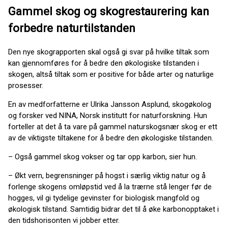
Gammel skog og skogrestaurering kan
forbedre naturtilstanden
Den nye skograpporten skal også gi svar på hvilke tiltak som
kan gjennomføres for å bedre den økologiske tilstanden i
skogen, altså tiltak som er positive for både arter og naturlige
prosesser.
En av medforfatterne er Ulrika Jansson Asplund, skogøkolog
og forsker ved NINA, Norsk institutt for naturforskning. Hun
forteller at det å ta vare på gammel naturskogsnær skog er ett
av de viktigste tiltakene for å bedre den økologiske tilstanden.
– Også gammel skog vokser og tar opp karbon, sier hun.
– Økt vern, begrensninger på hogst i særlig viktig natur og å
forlenge skogens omløpstid ved å la trærne stå lenger før de
hogges, vil gi tydelige gevinster for biologisk mangfold og
økologisk tilstand. Samtidig bidrar det til å øke karbonopptaket i
den tidshorisonten vi jobber etter.