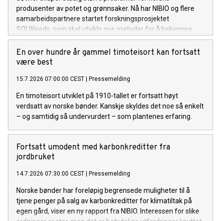
produsenter av potet og grønnsaker. Nå har NIBIO og flere
samarbeidspartnere startet forskningsprosjektet
SOLWeeds, som skal utvikle nye metoder for å bekjempe
ugraset og redusere kostnadene for dyrkerne.
En over hundre år gammel timoteisort kan fortsatt
være best
15.7.2026 07:00:00 CEST
|
Pressemelding
En timoteisort utviklet på 1910-tallet er fortsatt høyt
verdsatt av norske bønder. Kanskje skyldes det noe så enkelt
– og samtidig så undervurdert – som plantenes erfaring.
Fortsatt umodent med karbonkreditter fra
jordbruket
14.7.2026 07:30:00 CEST
|
Pressemelding
Norske bønder har foreløpig begrensede muligheter til å
tjene penger på salg av karbonkreditter for klimatiltak på
egen gård, viser en ny rapport fra NIBIO. Interessen for slike