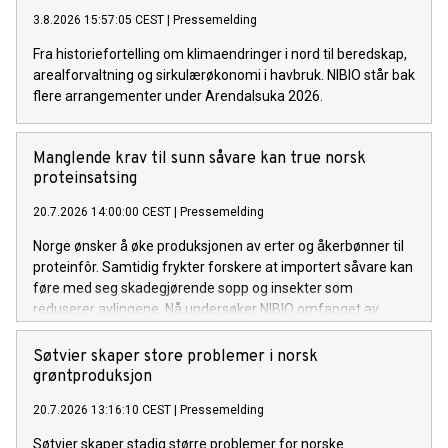
3.8.2026 15:57:05 CEST
|
Pressemelding
Fra historiefortelling om klimaendringer i nord til beredskap,
arealforvaltning og sirkulærøkonomi i havbruk. NIBIO står bak
flere arrangementer under Arendalsuka 2026.
Manglende krav til sunn såvare kan true norsk
proteinsatsing
20.7.2026 14:00:00 CEST
|
Pressemelding
Norge ønsker å øke produksjonen av erter og åkerbønner til
proteinfôr. Samtidig frykter forskere at importert såvare kan
føre med seg skadegjørende sopp og insekter som
reduserer avlingene. Nå undersøker NIBIO omfanget av
problemet og mulige tiltak.
Søtvier skaper store problemer i norsk
grøntproduksjon
20.7.2026 13:16:10 CEST
|
Pressemelding
Søtvier skaper stadig større problemer for norske