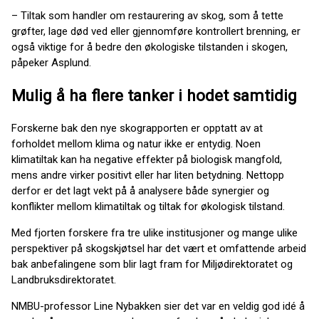
– Tiltak som handler om restaurering av skog, som å tette
grøfter, lage død ved eller gjennomføre kontrollert brenning, er
også viktige for å bedre den økologiske tilstanden i skogen,
påpeker Asplund.
Mulig å ha flere tanker i hodet samtidig
Forskerne bak den nye skograpporten er opptatt av at
forholdet mellom klima og natur ikke er entydig. Noen
klimatiltak kan ha negative effekter på biologisk mangfold,
mens andre virker positivt eller har liten betydning. Nettopp
derfor er det lagt vekt på å analysere både synergier og
konflikter mellom klimatiltak og tiltak for økologisk tilstand.
Med fjorten forskere fra tre ulike institusjoner og mange ulike
perspektiver på skogskjøtsel har det vært et omfattende arbeid
bak anbefalingene som blir lagt fram for Miljødirektoratet og
Landbruksdirektoratet.
NMBU-professor Line Nybakken sier det var en veldig god idé å