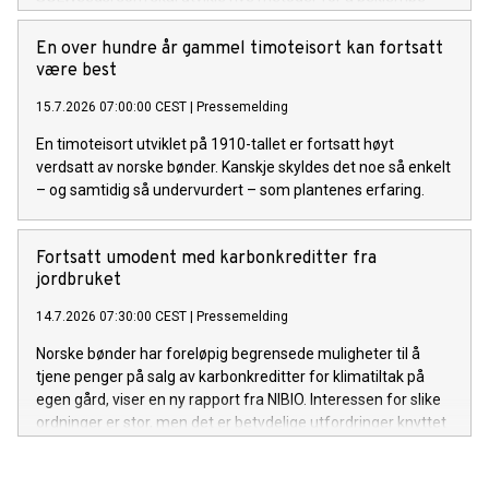
ugraset og redusere kostnadene for dyrkerne.
En over hundre år gammel timoteisort kan fortsatt
være best
15.7.2026 07:00:00 CEST
|
Pressemelding
En timoteisort utviklet på 1910-tallet er fortsatt høyt
verdsatt av norske bønder. Kanskje skyldes det noe så enkelt
– og samtidig så undervurdert – som plantenes erfaring.
Fortsatt umodent med karbonkreditter fra
jordbruket
14.7.2026 07:30:00 CEST
|
Pressemelding
Norske bønder har foreløpig begrensede muligheter til å
tjene penger på salg av karbonkreditter for klimatiltak på
egen gård, viser en ny rapport fra NIBIO. Interessen for slike
ordninger er stor, men det er betydelige utfordringer knyttet
til teknologi, økonomi og markedets modenhet.