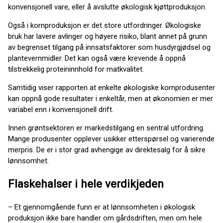
konvensjonell vare, eller å avslutte økologisk kjøttproduksjon.
Også i kornproduksjon er det store utfordringer. Økologiske
bruk har lavere avlinger og høyere risiko, blant annet på grunn
av begrenset tilgang på innsatsfaktorer som husdyrgjødsel og
plantevernmidler. Det kan også være krevende å oppnå
tilstrekkelig proteininnhold for matkvalitet.
Samtidig viser rapporten at enkelte økologiske kornprodusenter
kan oppnå gode resultater i enkeltår, men at økonomien er mer
variabel enn i konvensjonell drift.
Innen grøntsektoren er markedstilgang en sentral utfordring.
Mange produsenter opplever usikker etterspørsel og varierende
merpris. De er i stor grad avhengige av direktesalg for å sikre
lønnsomhet.
Flaskehalser i hele verdikjeden
– Et gjennomgående funn er at lønnsomheten i økologisk
produksjon ikke bare handler om gårdsdriften, men om hele