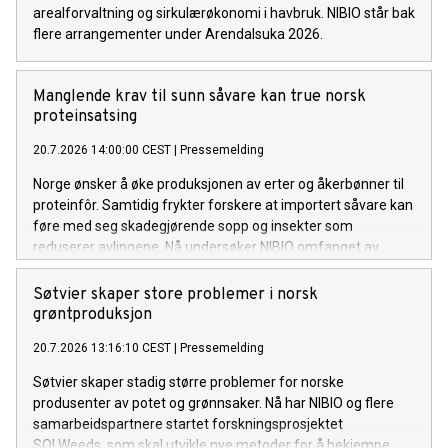
arealforvaltning og sirkulærøkonomi i havbruk. NIBIO står bak
flere arrangementer under Arendalsuka 2026.
Manglende krav til sunn såvare kan true norsk
proteinsatsing
20.7.2026 14:00:00 CEST
|
Pressemelding
Norge ønsker å øke produksjonen av erter og åkerbønner til
proteinfôr. Samtidig frykter forskere at importert såvare kan
føre med seg skadegjørende sopp og insekter som
reduserer avlingene. Nå undersøker NIBIO omfanget av
problemet og mulige tiltak.
Søtvier skaper store problemer i norsk
grøntproduksjon
20.7.2026 13:16:10 CEST
|
Pressemelding
Søtvier skaper stadig større problemer for norske
produsenter av potet og grønnsaker. Nå har NIBIO og flere
samarbeidspartnere startet forskningsprosjektet
SOLWeeds, som skal utvikle nye metoder for å bekjempe