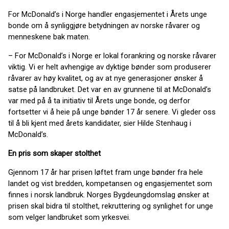
For McDonald’s i Norge handler engasjementet i Årets unge
bonde om å synliggjøre betydningen av norske råvarer og
menneskene bak maten.
– For McDonald’s i Norge er lokal forankring og norske råvarer
viktig. Vi er helt avhengige av dyktige bønder som produserer
råvarer av høy kvalitet, og av at nye generasjoner ønsker å
satse på landbruket. Det var en av grunnene til at McDonald’s
var med på å ta initiativ til Årets unge bonde, og derfor
fortsetter vi å heie på unge bønder 17 år senere. Vi gleder oss
til å bli kjent med årets kandidater, sier Hilde Stenhaug i
McDonald’s.
En pris som skaper stolthet
Gjennom 17 år har prisen løftet fram unge bønder fra hele
landet og vist bredden, kompetansen og engasjementet som
finnes i norsk landbruk. Norges Bygdeungdomslag ønsker at
prisen skal bidra til stolthet, rekruttering og synlighet for unge
som velger landbruket som yrkesvei.