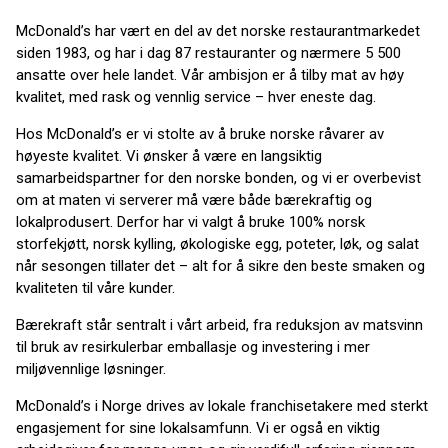
McDonald’s har vært en del av det norske restaurantmarkedet
siden 1983, og har i dag 87 restauranter og nærmere 5 500
ansatte over hele landet. Vår ambisjon er å tilby mat av høy
kvalitet, med rask og vennlig service – hver eneste dag.
Hos McDonald’s er vi stolte av å bruke norske råvarer av
høyeste kvalitet. Vi ønsker å være en langsiktig
samarbeidspartner for den norske bonden, og vi er overbevist
om at maten vi serverer må være både bærekraftig og
lokalprodusert. Derfor har vi valgt å bruke 100% norsk
storfekjøtt, norsk kylling, økologiske egg, poteter, løk, og salat
når sesongen tillater det – alt for å sikre den beste smaken og
kvaliteten til våre kunder.
Bærekraft står sentralt i vårt arbeid, fra reduksjon av matsvinn
til bruk av resirkulerbar emballasje og investering i mer
miljøvennlige løsninger.
McDonald’s i Norge drives av lokale franchisetakere med sterkt
engasjement for sine lokalsamfunn. Vi er også en viktig