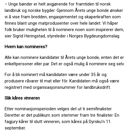
– Unge bønder er helt avgjørende for framtiden til norsk
landbruk og norske bygder. Gjennom Årets unge bonde ønsker
vi å vise fram bredden, engasjementet og skaperkraften som
finnes blant unge matprodusenter over hele landet. Vi håper
folk bruker muligheten til å nominere noen som inspirerer dem,
sier Sigrid Heringstad, styreleder i Norges Bygdeungdomslag.
Hvem kan nomineres?
Alle kan nominere kandidater til Årets unge bonde, enten det er
enkeltpersoner eller par. Det er også mulig å nominere seg selv.
For å bli nominert må kandidaten være under 35 år og
produsere råvarer til mat eller fôr. Kandidaten må også være
registrert med organisasjonsnummer for landbruksdrift.
Slik kåres vinneren
Etter nominasjonsperioden velges det ut ti semifinalister.
Deretter er det publikum som stemmer fram tre finalister. En
fagjury kårer til slutt vinneren, som kåres på Dyrsku’n 11.
september.