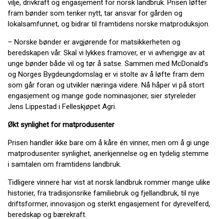
vilje, drivkraft og engasjement for norsk landbruk. Prisen løfter
fram bønder som tenker nytt, tar ansvar for gården og
lokalsamfunnet, og bidrar til framtidens norske matproduksjon.
– Norske bønder er avgjørende for matsikkerheten og
beredskapen vår. Skal vi lykkes framover, er vi avhengige av at
unge bønder både vil og tør å satse. Sammen med McDonald’s
og Norges Bygdeungdomslag er vi stolte av å løfte fram dem
som går foran og utvikler næringa videre. Nå håper vi på stort
engasjement og mange gode nominasjoner, sier styreleder
Jens Lippestad i Felleskjøpet Agri.
Økt synlighet for matprodusenter
Prisen handler ikke bare om å kåre én vinner, men om å gi unge
matprodusenter synlighet, anerkjennelse og en tydelig stemme
i samtalen om framtidens landbruk.
Tidligere vinnere har vist at norsk landbruk rommer mange ulike
historier, fra tradisjonsrike familiebruk og fjellandbruk, til nye
driftsformer, innovasjon og sterkt engasjement for dyrevelferd,
beredskap og bærekraft.