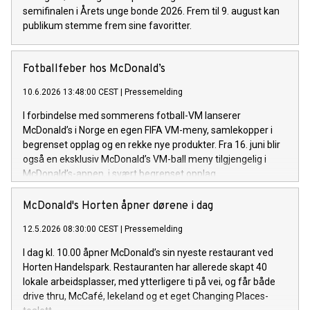
semifinalen i Årets unge bonde 2026. Frem til 9. august kan
publikum stemme frem sine favoritter.
Fotballfeber hos McDonald’s
10.6.2026 13:48:00 CEST
|
Pressemelding
I forbindelse med sommerens fotball-VM lanserer
McDonald’s i Norge en egen FIFA VM-meny, samlekopper i
begrenset opplag og en rekke nye produkter. Fra 16. juni blir
også en eksklusiv McDonald’s VM-ball meny tilgjengelig i
McDonald’s-appen, i svært begrenset opplag.
McDonald's Horten åpner dørene i dag
12.5.2026 08:30:00 CEST
|
Pressemelding
I dag kl. 10.00 åpner McDonald’s sin nyeste restaurant ved
Horten Handelspark. Restauranten har allerede skapt 40
lokale arbeidsplasser, med ytterligere ti på vei, og får både
drive thru, McCafé, lekeland og et eget Changing Places-