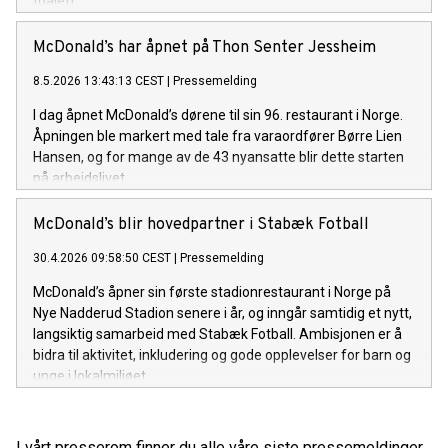
toalett.
McDonald’s har åpnet på Thon Senter Jessheim
8.5.2026 13:43:13 CEST
|
Pressemelding
I dag åpnet McDonald’s dørene til sin 96. restaurant i Norge.
Åpningen ble markert med tale fra varaordfører Børre Lien
Hansen, og for mange av de 43 nyansatte blir dette starten
på arbeidslivet.
McDonald’s blir hovedpartner i Stabæk Fotball
30.4.2026 09:58:50 CEST
|
Pressemelding
McDonald’s åpner sin første stadionrestaurant i Norge på
Nye Nadderud Stadion senere i år, og inngår samtidig et nytt,
langsiktig samarbeid med Stabæk Fotball. Ambisjonen er å
bidra til aktivitet, inkludering og gode opplevelser for barn og
unge i lokalmiljøet.
I vårt presserom finner du alle våre siste pressemeldinger,