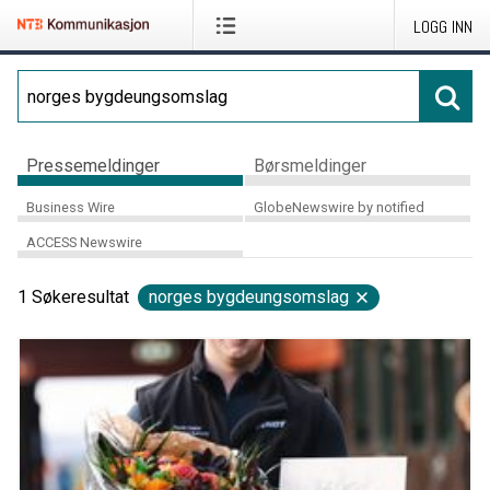
LOGG INN
Pressemeldinger
Børsmeldinger
Business Wire
GlobeNewswire by notified
ACCESS Newswire
1
Søkeresultat
norges bygdeungsomslag