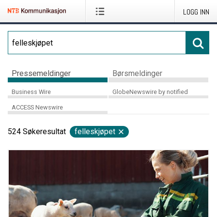
LOGG INN
Pressemeldinger
Børsmeldinger
Business Wire
GlobeNewswire by notified
ACCESS Newswire
524
Søkeresultat
felleskjøpet