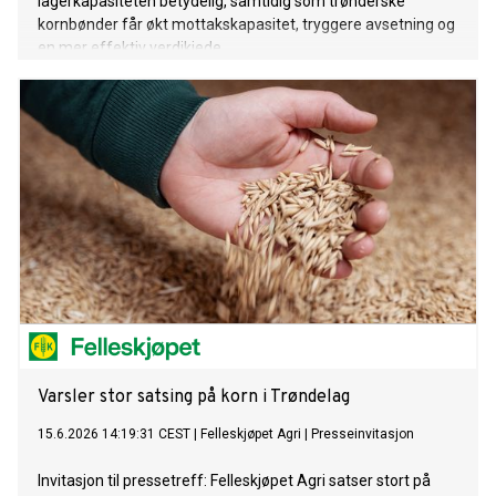
lagerkapasiteten betydelig, samtidig som trønderske
kornbønder får økt mottakskapasitet, tryggere avsetning og
en mer effektiv verdikjede.
Varsler stor satsing på korn i Trøndelag
15.6.2026 14:19:31 CEST
|
Felleskjøpet Agri
|
Presseinvitasjon
Invitasjon til pressetreff: Felleskjøpet Agri satser stort på