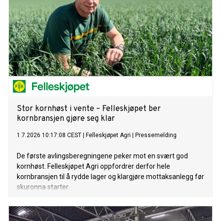
Stor kornhøst i vente – Felleskjøpet ber
kornbransjen gjøre seg klar
1.7.2026 10:17:08 CEST
|
Felleskjøpet Agri
|
Pressemelding
De første avlingsberegningene peker mot en svært god
kornhøst. Felleskjøpet Agri oppfordrer derfor hele
kornbransjen til å rydde lager og klargjøre mottaksanlegg før
skuronna starter.