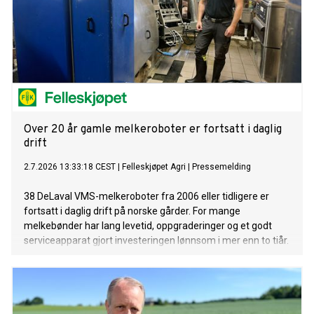
Over 20 år gamle melkeroboter er fortsatt i daglig
drift
2.7.2026 13:33:18 CEST
|
Felleskjøpet Agri
|
Pressemelding
38 DeLaval VMS-melkeroboter fra 2006 eller tidligere er
fortsatt i daglig drift på norske gårder. For mange
melkebønder har lang levetid, oppgraderinger og et godt
serviceapparat gjort investeringen lønnsom i mer enn to tiår.