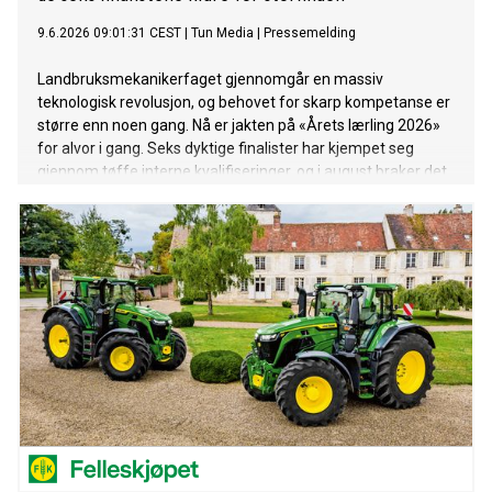
9.6.2026 09:01:31 CEST
|
Tun Media
|
Pressemelding
Landbruksmekanikerfaget gjennomgår en massiv
teknologisk revolusjon, og behovet for skarp kompetanse er
større enn noen gang. Nå er jakten på «Årets lærling 2026»
for alvor i gang. Seks dyktige finalister har kjempet seg
gjennom tøffe interne kvalifiseringer, og i august braker det
løs under Agrisjå i Stjørdal.