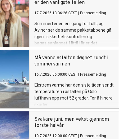
er den vanligste feilen
17.7.2026 13:36:26 CEST
|
Pressemelding
Sommerferien er i gang for fullt, og
Avinor ser de samme pakketabbene gå
igjen i sikkerhetskontrollen og
bagasjeanlegget. Hittil i år er det
registrert over 10 000 tilfeller av
feilpakket farlig gods ved Avinors
Må vanne asfalten døgnet rundt i
lufthavner. Over åtte av ti tilfeller gjelder
sommervarmen
powerbanks og litiumbatterier.
16.7.2026 06:00:00 CEST
|
Pressemelding
Ekstrem varme har den siste tiden sendt
temperaturen i asfalten på Oslo
lufthavn opp mot 52 grader. For å hindre
skader
på flyoppstillingsplasser og taksebaner må
brannmannskapene jevnlig rykke ut og
Svakare juni, men vekst gjennom
kjøle ned asfalten med tusenvis av liter
første halvår
vann.
10.7.2026 12:00:00 CEST
|
Pressemelding