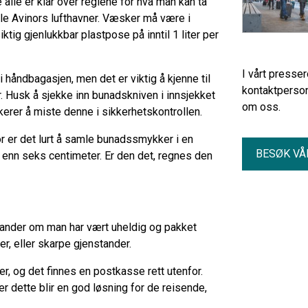
alle er klar over reglene for hva man kan ta
le Avinors lufthavner. Væsker må være i
ig gjenlukkbar plastpose på inntil 1 liter per
I vårt presse
 håndbagasjen, men det er viktig å kjenne til
kontaktperson
. Husk å sjekke inn bunadskniven i innsjekket
om oss.
kerer å miste denne i sikkerhetskontrollen.
or er det lurt å samle bunadssmykker i en
BESØK VÅ
 enn seks centimeter. Er den det, regnes den
stander om man har vært uheldig og pakket
er, eller skarpe gjenstander.
r, og det finnes en postkasse rett utenfor.
 dette blir en god løsning for de reisende,