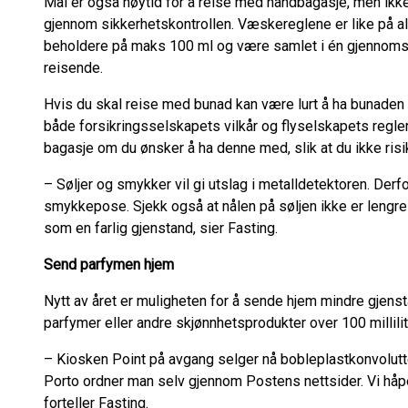
Mai er også høytid for å reise med håndbagasje, men ikke 
gjennom sikkerhetskontrollen. Væskereglene er like på al
beholdere på maks 100 ml og være samlet i én gjennomsikt
reisende.
Hvis du skal reise med bunad kan være lurt å ha bunaden i
både forsikringsselskapets vilkår og flyselskapets regler
bagasje om du ønsker å ha denne med, slik at du ikke risi
– Søljer og smykker vil gi utslag i metalldetektoren. Derf
smykkepose. Sjekk også at nålen på søljen ikke er lengre
som en farlig gjenstand, sier Fasting.
Send parfymen hjem
Nytt av året er muligheten for å sende hjem mindre gjen
parfymer eller andre skjønnhetsprodukter over 100 millilit
– Kiosken Point på avgang selger nå bobleplastkonvolutte
Porto ordner man selv gjennom Postens nettsider. Vi håper
forteller Fasting.