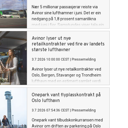
Nær 5 millionar passasjerar reiste via
Avinor sine lufthamner i juni. Det er ein
nedgang på 1,8 prosent samanlikna
med juni i fjor. Samstundes viser tala ein
samla vekst på 2,1 prosent så langt i år.
Avinor lyser ut nye
retailkontrakter ved fire av landets
største lufthavner
3.7.2026 10:00:00 CEST
|
Pressemelding
Avinor lyser ut nye retailkontrakter ved
Oslo, Bergen, Stavanger og Trondheim
lufthavn med en estimert samlet verdi
på over 4,5 milliarder kroner over en
femårsperiode.
Onepark vant flyplasskontrakt på
Oslo lufthavn
3.7.2026 07:54:36 CEST
|
Pressemelding
Onepark vant tilbudskonkurransen med
Avinor om driften av parkering på Oslo