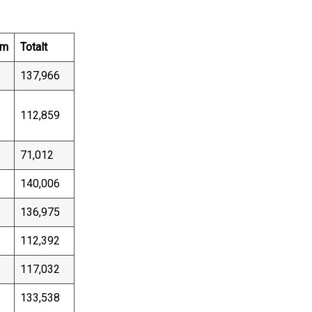
im
Totalt
137,966
112,859
71,012
140,006
136,975
112,392
117,032
133,538