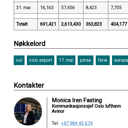
31. mai
16,163
57,456
8,423
7,705
Totalt
691,421
2,613,430
363,823
404,177
Nøkkelord
osl
oslo airport
17. mai
pinse
ferie
europa
Kontakter
Monica Iren Fasting
Kommunikasjonssjef Oslo lufthavn
Avinor
Tel:
+47 984 45 674