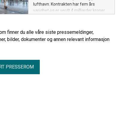
lufthavn. Kontrakten har fem års
varighet og er verdt 4 milliarder kroner.
rom finner du alle våre siste pressemeldinger,
er, bilder, dokumenter og annen relevant informasjon
RT PRESSEROM