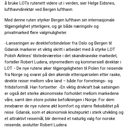
å bruke LOTs rutenett videre ut i verden, sier Helge Eidsnes,
lufthavndirektør ved Bergen lufthavn.
Med denne ruten styrker Bergen lufthavn sin internasjonale
tilgjengelighet ytterligere, og gir både næringsliv og
privatmarked flere valgmuligheter.
-Lanseringen av direkteforbindelser fra Oslo og Bergen til
Gdansk markerer et viktig skritt i arbeidet med å styrke LOT
Polish Airlines’ tilstedeværelse i det skandinaviske markedet,
forteller Robert Ludera, styremedlem og kommersiell direktør i
LOT. - De nye rutene øker tilgjengeligheten til Polen for reisende
fra Norge og svarer på den økende etterspørselen etter raske,
direkte reiser mellom våre land – både for forretnings- og
fritidsformål. Han fortsetter: -En viktig drivkraft bak satsingen
er også det sterke økonomiske forholdet mellom markedene
våre, samt den store polske befolkningen i Norge. For dem
innebærer de nye rutene økt komfort og større fleksibilitet på
reise. Gdansk, som et økonomisk knutepunkt i sterk utvikling og
et attraktivt reisemål, blir dermed et naturlig valg for norske
reisende, avslutter Robert Ludera.