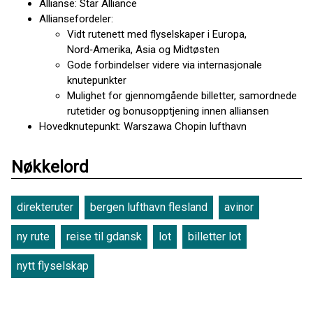
Allianse: Star Alliance
Alliansefordeler:
Vidt rutenett med flyselskaper i Europa,
Nord‑Amerika, Asia og Midtøsten
Gode forbindelser videre via internasjonale
knutepunkter
Mulighet for gjennomgående billetter, samordnede
rutetider og bonusopptjening innen alliansen
Hovedknutepunkt: Warszawa Chopin lufthavn
Nøkkelord
direkteruter
bergen lufthavn flesland
avinor
ny rute
reise til gdansk
lot
billetter lot
nytt flyselskap