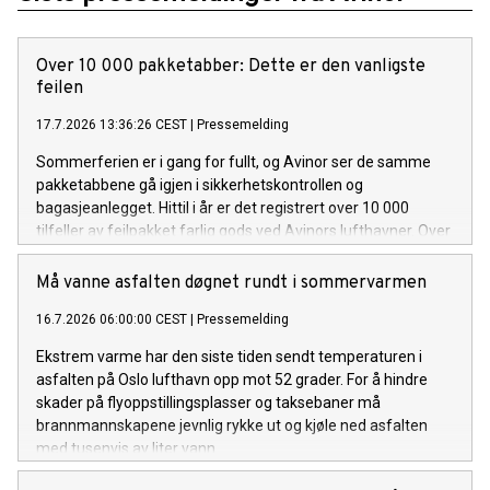
Over 10 000 pakketabber: Dette er den vanligste
feilen
17.7.2026 13:36:26 CEST
|
Pressemelding
Sommerferien er i gang for fullt, og Avinor ser de samme
pakketabbene gå igjen i sikkerhetskontrollen og
bagasjeanlegget. Hittil i år er det registrert over 10 000
tilfeller av feilpakket farlig gods ved Avinors lufthavner. Over
åtte av ti tilfeller gjelder powerbanks og litiumbatterier.
Må vanne asfalten døgnet rundt i sommervarmen
16.7.2026 06:00:00 CEST
|
Pressemelding
Ekstrem varme har den siste tiden sendt temperaturen i
asfalten på Oslo lufthavn opp mot 52 grader. For å hindre
skader på flyoppstillingsplasser og taksebaner må
brannmannskapene jevnlig rykke ut og kjøle ned asfalten
med tusenvis av liter vann.