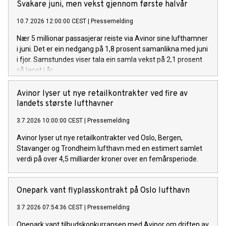
Svakare juni, men vekst gjennom første halvår
10.7.2026 12:00:00 CEST
|
Pressemelding
Nær 5 millionar passasjerar reiste via Avinor sine lufthamner
i juni. Det er ein nedgang på 1,8 prosent samanlikna med juni
i fjor. Samstundes viser tala ein samla vekst på 2,1 prosent
så langt i år.
Avinor lyser ut nye retailkontrakter ved fire av
landets største lufthavner
3.7.2026 10:00:00 CEST
|
Pressemelding
Avinor lyser ut nye retailkontrakter ved Oslo, Bergen,
Stavanger og Trondheim lufthavn med en estimert samlet
verdi på over 4,5 milliarder kroner over en femårsperiode.
Onepark vant flyplasskontrakt på Oslo lufthavn
3.7.2026 07:54:36 CEST
|
Pressemelding
Onepark vant tilbudskonkurransen med Avinor om driften av