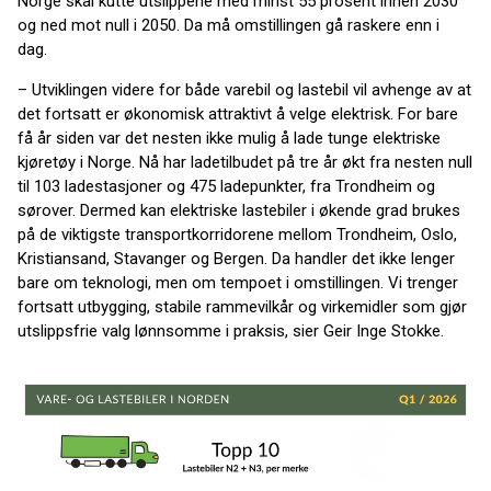
Norge skal kutte utslippene med minst 55 prosent innen 2030
og ned mot null i 2050. Da må omstillingen gå raskere enn i
dag.
– Utviklingen videre for både varebil og lastebil vil avhenge av at
det fortsatt er økonomisk attraktivt å velge elektrisk. For bare
få år siden var det nesten ikke mulig å lade tunge elektriske
kjøretøy i Norge. Nå har ladetilbudet på tre år økt fra nesten null
til 103 ladestasjoner og 475 ladepunkter, fra Trondheim og
sørover. Dermed kan elektriske lastebiler i økende grad brukes
på de viktigste transportkorridorene mellom Trondheim, Oslo,
Kristiansand, Stavanger og Bergen. Da handler det ikke lenger
bare om teknologi, men om tempoet i omstillingen. Vi trenger
fortsatt utbygging, stabile rammevilkår og virkemidler som gjør
utslippsfrie valg lønnsomme i praksis, sier Geir Inge Stokke.