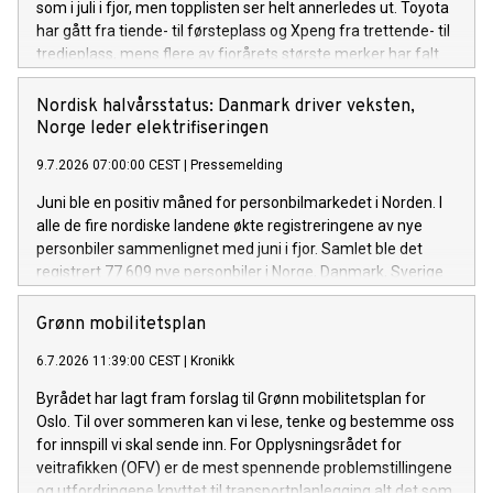
som i juli i fjor, men topplisten ser helt annerledes ut. Toyota
har gått fra tiende- til førsteplass og Xpeng fra trettende- til
tredjeplass, mens flere av fjorårets største merker har falt
tilbake.
Nordisk halvårsstatus: Danmark driver veksten,
Norge leder elektrifiseringen
9.7.2026 07:00:00 CEST
|
Pressemelding
Juni ble en positiv måned for personbilmarkedet i Norden. I
alle de fire nordiske landene økte registreringene av nye
personbiler sammenlignet med juni i fjor. Samlet ble det
registrert 77 609 nye personbiler i Norge, Danmark, Sverige
og Finland.
Grønn mobilitetsplan
6.7.2026 11:39:00 CEST
|
Kronikk
Byrådet har lagt fram forslag til Grønn mobilitetsplan for
Oslo. Til over sommeren kan vi lese, tenke og bestemme oss
for innspill vi skal sende inn. For Opplysningsrådet for
veitrafikken (OFV) er de mest spennende problemstillingene
og utfordringene knyttet til transportplanlegging alt det som