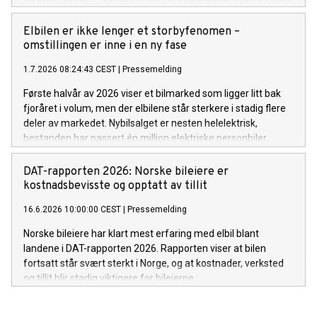
ikke nevnes i planen. Oslos byråd skal ha en ting – de
mangler ikke ambisjoner når det gjelder framtidens
Elbilen er ikke lenger et storbyfenomen –
transportsystem i byen. Flere byer og kommuner kan lære av
omstillingen er inne i en ny fase
politiske mål om å få til byliv, arbeidsreiser
1.7.2026 08:24:43 CEST
|
Pressemelding
og bylogistikk samtidig. Og selvsagt kan ikke denne planen
løse alle utfordringer, men for OFV blir noen prioritereringer
Første halvår av 2026 viser et bilmarked som ligger litt bak
særlig synlige. For det mest interessante med mobilitet i Oslo
fjoråret i volum, men der elbilene står sterkere i stadig flere
er det som planen ikke sier noe om.
deler av markedet. Nybilsalget er nesten helelektrisk,
bestanden har passert én million elektriske personbiler,
bruktmarkedet får flere elbiler og varebilmarkedet tar nye
elektriske steg. Juni-tallene bekrefter også at elbilen er blitt
DAT-rapporten 2026: Norske bileiere er
førstevalget langt utenfor storbyene.
kostnadsbevisste og opptatt av tillit
16.6.2026 10:00:00 CEST
|
Pressemelding
Norske bileiere har klart mest erfaring med elbil blant
landene i DAT-rapporten 2026. Rapporten viser at bilen
fortsatt står svært sterkt i Norge, og at kostnader, verksted
og tillit blir stadig viktigere for bileierne.