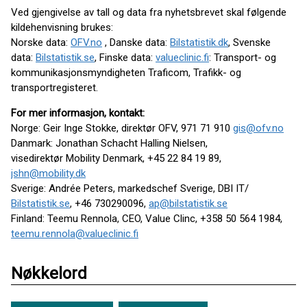
Ved gjengivelse av tall og data fra nyhetsbrevet skal følgende
kildehenvisning brukes:
Norske data:
OFV.no
, Danske data:
Bilstatistik.dk
, Svenske
data:
Bilstatistik.se
, Finske data:
valueclinic.fi
: Transport- og
kommunikasjonsmyndigheten Traficom, Trafikk- og
transportregisteret.
For mer informasjon, kontakt:
Norge: Geir Inge Stokke, direktør OFV, 971 71 910
gis@ofv.no
Danmark: Jonathan Schacht Halling Nielsen,
visedirektør Mobility Denmark, +45 22 84 19 89,
jshn@mobility.dk
Sverige: Andrée Peters, markedschef Sverige, DBI IT/
Bilstatistik.se
, +46 730290096,
ap@bilstatistik.se
Finland: Teemu Rennola, CEO, Value Clinc, +358 50 564 1984,
teemu.rennola@valueclinic.fi
Nøkkelord