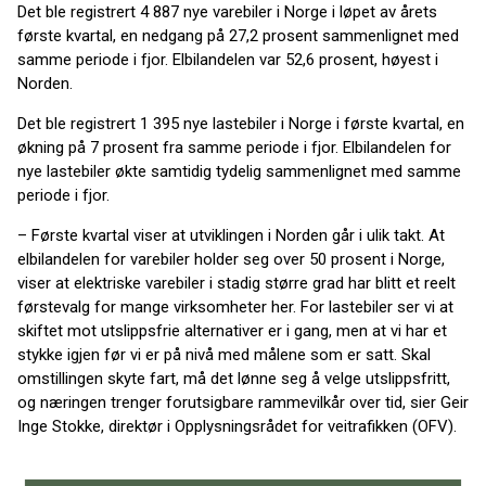
Det ble registrert 4 887 nye varebiler i Norge i løpet av årets
første kvartal, en nedgang på 27,2 prosent sammenlignet med
samme periode i fjor. Elbilandelen var 52,6 prosent, høyest i
Norden.
Det ble registrert 1 395 nye lastebiler i Norge i første kvartal, en
økning på 7 prosent fra samme periode i fjor. Elbilandelen for
nye lastebiler økte samtidig tydelig sammenlignet med samme
periode i fjor.
– Første kvartal viser at utviklingen i Norden går i ulik takt. At
elbilandelen for varebiler holder seg over 50 prosent i Norge,
viser at elektriske varebiler i stadig større grad har blitt et reelt
førstevalg for mange virksomheter her. For lastebiler ser vi at
skiftet mot utslippsfrie alternativer er i gang, men at vi har et
stykke igjen før vi er på nivå med målene som er satt. Skal
omstillingen skyte fart, må det lønne seg å velge utslippsfritt,
og næringen trenger forutsigbare rammevilkår over tid, sier Geir
Inge Stokke, direktør i Opplysningsrådet for veitrafikken (OFV).