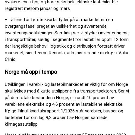
svakere enn i fjor, og bare seks helelektriske lastebiler ble
registrert mellom januar og mars.
– Tallene for første kvartal tyder på at markedet er i en
overgangsfase, preget av usikkerhet og avventende
investeringsbeslutninger. Samtidig ser vi styrke i investeringene
i transportflåter, særlig i segmentet for lastebiler opptil 12 tonn,
der langsiktige behov i logistikk og distribusjon fortsatt driver
markedet, sier Teemu Rennola, administrerende direktør i Value
Clinic.
Norge må opp i tempo
Utviklingen i varebil- og lastebilmarkedet er viktig for om Norge
skal lykkes med å kutte utslippene fra transportsektoren. Ser vi
på den totale bestanden i Norge, er rundt 10 prosent av
varebilene elektriske og 4,6 prosent av lastebilene elektriske.
Ifølge Tilnull kvartalsrapport 1/2026 står varebiler, busser og
lastebiler for om lag 9,2 prosent av Norges samlede
klimagassutslipp.