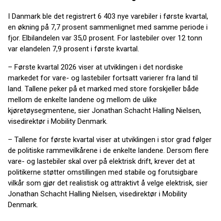
I Danmark ble det registrert 6 403 nye varebiler i første kvartal,
en økning på 7,7 prosent sammenlignet med samme periode i
fjor. Elbilandelen var 35,0 prosent. For lastebiler over 12 tonn
var elandelen 7,9 prosent i første kvartal.
– Første kvartal 2026 viser at utviklingen i det nordiske
markedet for vare- og lastebiler fortsatt varierer fra land til
land. Tallene peker på et marked med store forskjeller både
mellom de enkelte landene og mellom de ulike
kjøretøysegmentene, sier Jonathan Schacht Halling Nielsen,
visedirektør i Mobility Denmark.
– Tallene for første kvartal viser at utviklingen i stor grad følger
de politiske rammevilkårene i de enkelte landene. Dersom flere
vare- og lastebiler skal over på elektrisk drift, krever det at
politikerne støtter omstillingen med stabile og forutsigbare
vilkår som gjør det realistisk og attraktivt å velge elektrisk, sier
Jonathan Schacht Halling Nielsen, visedirektør i Mobility
Denmark.