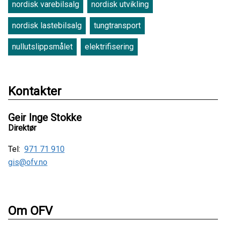
nordisk varebilsalg
nordisk utvikling
nordisk lastebilsalg
tungtransport
nullutslippsmålet
elektrifisering
Kontakter
Geir Inge Stokke
Direktør
Tel:
971 71 910
gis@ofv.no
Om OFV