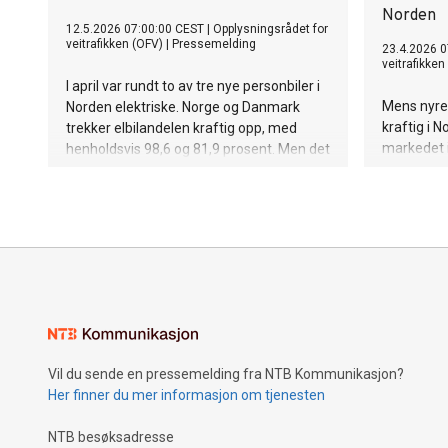
Norden
12.5.2026 07:00:00 CEST
|
Opplysningsrådet for
veitrafikken (OFV)
|
Pressemelding
23.4.2026 0
veitrafikken
I april var rundt to av tre nye personbiler i
Mens nyreg
Norden elektriske. Norge og Danmark
kraftig i N
trekker elbilandelen kraftig opp, med
markedet 
henholdsvis 98,6 og 81,9 prosent. Men det
Norge styr
nordiske markedet er delt: Danmark
mest elekt
hadde vekst i nybilsalget, mens Norge,
både for va
Sverige og Finland lå under nivået fra
samme måned i fjor.
Vil du sende en pressemelding fra NTB Kommunikasjon?
Her finner du mer informasjon om tjenesten
NTB besøksadresse