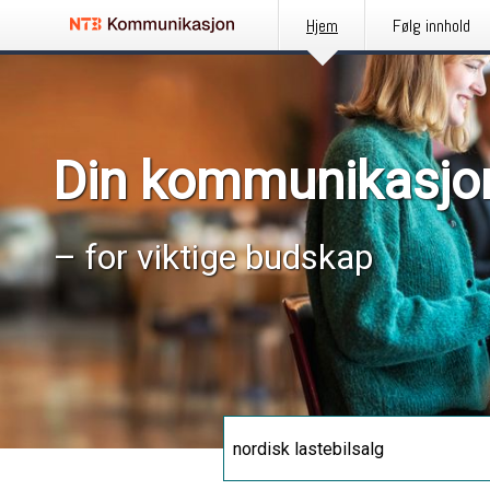
Hjem
Følg innhold
Din kommunikasjo
– for viktige budskap