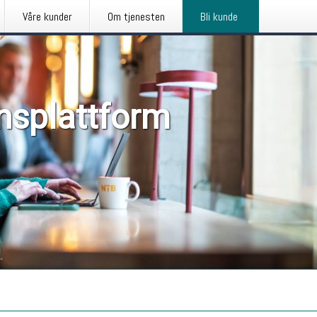
Våre kunder
Om tjenesten
Bli kunde
nsplattform