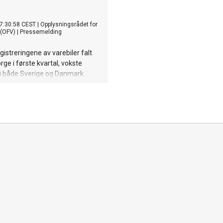
7:30:58 CEST
|
Opplysningsrådet for
 (OFV)
|
Pressemelding
istreringene av varebiler falt
orge i første kvartal, vokste
i både Sverige og Danmark.
ket likevel posisjonen som det
rifiserte markedet i Norden,
rebiler og lastebiler.