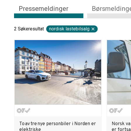
Pressemeldinger
Børsmelding
2
Søkeresultat
nordisk lastebilsalg
To av tre nye personbiler i Norden er
Norsk va
elektriske
er fortsa