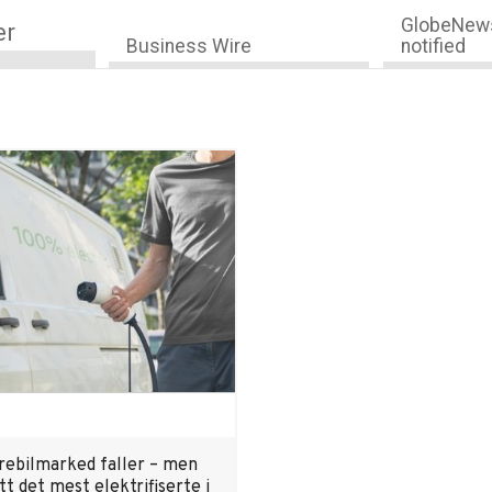
GlobeNews
er
Business Wire
notified
rebilmarked faller – men
tt det mest elektrifiserte i