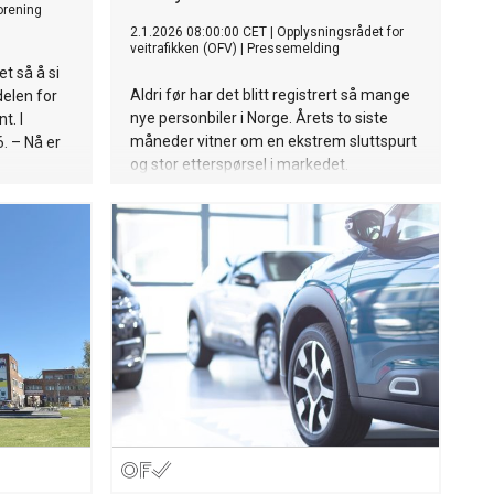
forening
2.1.2026 08:00:00 CET
|
Opplysningsrådet for
veitrafikken (OFV)
|
Pressemelding
t så å si
Aldri før har det blitt registrert så mange
delen for
nye personbiler i Norge. Årets to siste
t. I
måneder vitner om en ekstrem sluttspurt
. – Nå er
og stor etterspørsel i markedet.
idere, ler