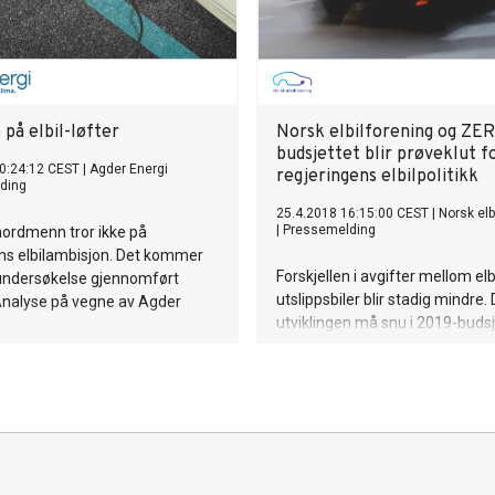
 på elbil-løfter
Norsk elbilforening og ZER
budsjettet blir prøveklut f
0:24:12 CEST
|
Agder Energi
regjeringens elbilpolitikk
ding
25.4.2018 16:15:00 CEST
|
Norsk elb
|
Pressemelding
 nordmenn tror ikke på
ns elbilambisjon. Det kommer
Forskjellen i avgifter mellom elb
 undersøkelse gjennomført
utslippsbiler blir stadig mindre
nalyse på vegne av Agder
utviklingen må snu i 2019-budsj
dersom vi skal opprettholde elb
konkurransefortrinn, krever No
elbilforening og ZERO. De to
organisasjonene presenterer ny
viser at statens inntekter fra
engangavgifter fra bensin- og d
gikk ned med halvannen milliard 