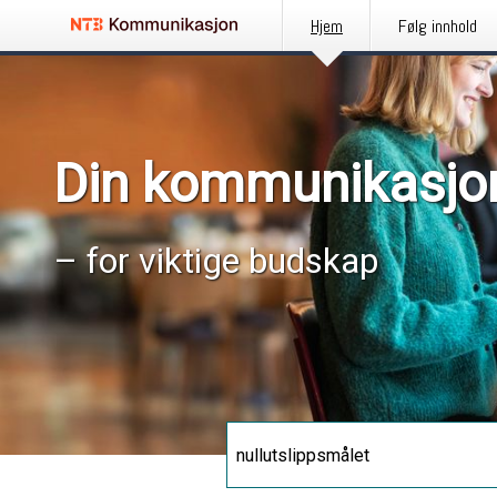
Hjem
Følg innhold
Din kommunikasjo
– for viktige budskap