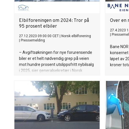
Elbilforeningen om 2024: Tror på
Over en m
95 prosent elbiler
27.4.2023 1
|
Pressemel
27.12.2023 09:00:00 CET
|
Norsk elbilforening
|
Pressemelding
Bane NOR 
– Avgiftsøkningen for nye forurensende
konsernet 
biler er et helt nødvendig grep på veien
løpet av 20
mot hundre prosent utslippsfritt nybilsalg
kroner tota
i 2025, sier generalsekretær i Norsk
elbilforening, Christina Bu.