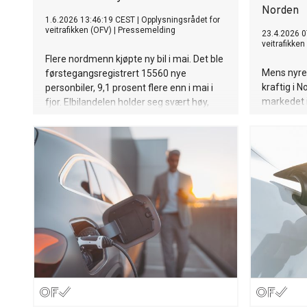
Norden
1.6.2026 13:46:19 CEST
|
Opplysningsrådet for
veitrafikken (OFV)
|
Pressemelding
23.4.2026 0
veitrafikken
Flere nordmenn kjøpte ny bil i mai. Det ble
Mens nyreg
førstegangsregistrert 15560 nye
kraftig i N
personbiler, 9,1 prosent flere enn i mai i
markedet 
fjor. Elbilandelen holder seg svært høy,
Norge styr
men hittil i år ligger antall registreringer i
mest elekt
personbilmarkedet 5,8 prosent bak
både for va
fjoråret.