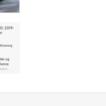
O: 2019-
or
ilforening
iler og
. Denne
ettet,
ilenes
rsk
e tall som
ieselbiler
i fjor.