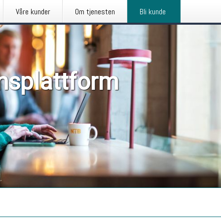
Våre kunder
Om tjenesten
Bli kunde
nsplattform