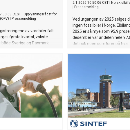
2.1.2026 10:50:06 CET
|
Norsk elbil
|
Pressemelding
7:30:58 CEST
|
Opplysningsrådet for
 (OFV)
|
Pressemelding
Ved utgangen av 2025 selges de
ingen fossilbiler i Norge. Elbilan
istreringene av varebiler falt
2025 er så mye som 95,9 prosen
orge i første kvartal, vokste
desember var andelen hele 97,6
i både Sverige og Danmark.
det nok noen som lurer på hva
ket likevel posisjonen som det
Elbilforeningen skal drive med v
rifiserte markedet i Norden,
generalsekretær Christina Bu.
rebiler og lastebiler.