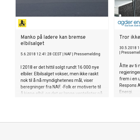
Manko på ladere kan bremse
Tror ikke
elbilsalget
30.5.2018 1
|
Pressemel
5.6.2018 12:41:28 CEST
|
NAF
|
Pressemelding
Åtte av ti
I 2018 er det hittil solgt rundt 16 000 nye
regjeringe
elbiler. Elbilsalget vokser, men ikke raskt
frem i en
nok til å nå myndighetenes mål, viser
Respons A
beregninger fra NAF. -Folk er motiverte til
Energi.
å kjøpe elbil, og det er lange ventelister på
de mest attraktive modellene. Men
bilenes rekkevidde og tilgang på trygg
lading er fortsatt et hinder for mange, sier
Nils Sødal, fungerende
kommunikasjonssjef i
medlemsorganisasjonen NAF.