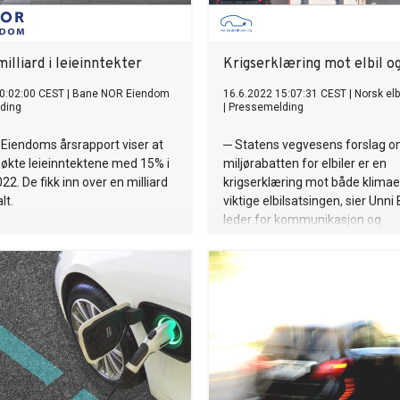
illiard i leieinntekter
Krigserklæring mot elbil o
0:02:00 CEST
|
Bane NOR Eiendom
16.6.2022 15:07:31 CEST
|
Norsk elb
ding
|
Pressemelding
Eiendoms årsrapport viser at
─ Statens vegvesens forslag om
økte leieinntektene med 15% i
miljørabatten for elbiler er en
22. De fikk inn over en milliard
krigserklæring mot både klimae
lt.
viktige elbilsatsingen, sier Unni
leder for kommunikasjon og
samfunnskontakt i Norsk elbilf