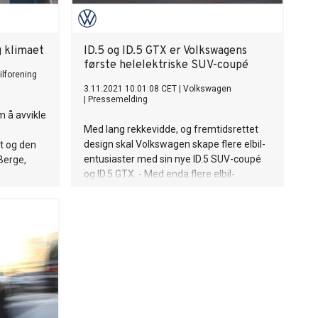
g klimaet
ID.5 og ID.5 GTX er Volkswagens
første helelektriske SUV-coupé
ilforening
3.11.2021 10:01:08 CET
|
Volkswagen
|
Pressemelding
 å avvikle
Med lang rekkevidde, og fremtidsrettet
design skal Volkswagen skape flere elbil-
t og den
entusiaster med sin nye ID.5 SUV-coupé
 Berge,
og ID.5 GTX. - Med enda flere elbil-
modeller på plass, kan vi i Volkswagen
orening.
tilby nullutslippsbiler til flere, sier direktør
for Volkswagen Norge, Harald Edvardsen-
Eibak.