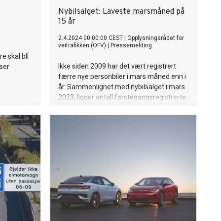
Nybilsalget: Laveste marsmåned på
15 år
2.4.2024 00:00:00 CEST
|
Opplysningsrådet for
veitrafikken (OFV)
|
Pressemelding
e skal bli
Ikke siden 2009 har det vært registrert
iser
færre nye personbiler i mars måned enn i
år. Sammenlignet med nybilsalget i mars
2023, ligger antall førstegangsregistrerte
nye personbiler 50 prosent bak fjoråret.
Kraftig prisvekst og høye renter får
mange til å utsette eller nedprioritere
nybilkjøpet.