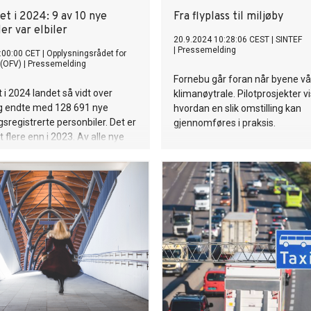
et i 2024: 9 av 10 nye
Fra flyplass til miljøby
er var elbiler
20.9.2024 10:28:06 CEST
|
SINTEF
|
Pressemelding
:00:00 CET
|
Opplysningsrådet for
 (OFV)
|
Pressemelding
Fornebu går foran når byene vår
 i 2024 landet så vidt over
klimanøytrale. Pilotprosjekter v
og endte med 128 691 nye
hvordan en slik omstilling kan
sregistrerte personbiler. Det er
gjennomføres i praksis.
 flere enn i 2023. Av alle nye
r var 114 400 elbiler, som
89 prosent. Dermed gjenstår
osent før 2025-målet om at alle
biler skal være nullutslippsbiler