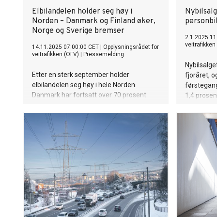
Elbilandelen holder seg høy i
Nybilsalg
Norden – Danmark og Finland øker,
personbil
Norge og Sverige bremser
2.1.2025 11
veitrafikken
14.11.2025 07:00:00 CET
|
Opplysningsrådet for
veitrafikken (OFV)
|
Pressemelding
Nybilsalget
Etter en sterk september holder
fjoråret, 
elbilandelen seg høy i hele Norden.
førstegang
Danmark har fortsatt over 70 prosent
1,4 prosent
elbilandel i nybilsalget, og avlysningen av
personbile
den planlagte avgiftsøkningen for elbiler i
tilsvarer 
2026 gir nå dansk bilmarked økt
bare 10 pr
forutsigbarhet fremover. Finland viser
nye person
også vekst, mens Norge og Sverige hadde
er nådd.
en roligere måned.