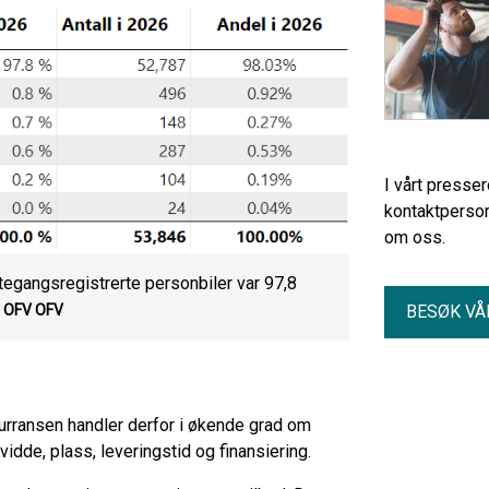
I vårt presse
kontaktperson
om oss.
tegangsregistrerte personbiler var 97,8
.
BESØK VÅ
OFV OFV
urransen handler derfor i økende grad om
idde, plass, leveringstid og finansiering.