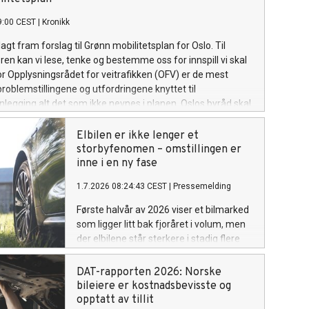
609 nye personbiler i Norge, Danmark,
9:00 CEST
|
Kronikk
Sverige og Finland.
agt fram forslag til Grønn mobilitetsplan for Oslo. Til
n kan vi lese, tenke og bestemme oss for innspill vi skal
or Opplysningsrådet for veitrafikken (OFV) er de mest
oblemstillingene og utfordringene knyttet til
nlegging alt det som ikke nevnes i planen. Oslos byråd skal
 de mangler ikke ambisjoner når det gjelder framtidens
tem i byen. Flere byer og kommuner kan lære av politiske
Elbilen er ikke lenger et
il byliv, arbeidsreiser og bylogistikk samtidig. Og selvsagt
storbyfenomen – omstillingen er
ne planen løse alle utfordringer, men for OFV blir noen
inne i en ny fase
nger særlig synlige. For det mest interessante med mobilitet
1.7.2026 08:24:43 CEST
|
Pressemelding
t som planen ikke sier noe om.
Første halvår av 2026 viser et bilmarked
som ligger litt bak fjoråret i volum, men
der elbilene står sterkere i stadig flere
deler av markedet. Nybilsalget er nesten
helelektrisk, bestanden har passert én
DAT-rapporten 2026: Norske
million elektriske personbiler,
bileiere er kostnadsbevisste og
bruktmarkedet får flere elbiler og
opptatt av tillit