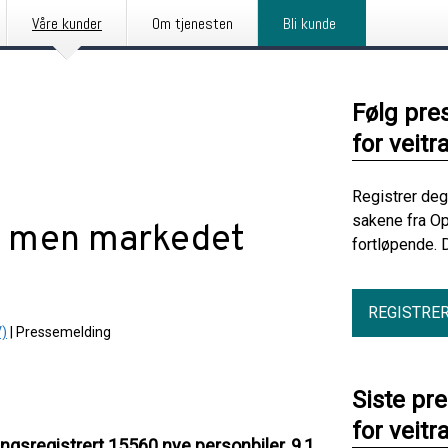
Våre kunder
Om tjenesten
Bli kunde
Følg pre
for veitr
Registrer deg
sakene fra Op
i – men markedet
fortløpende. 
REGISTRE
V)
|
Pressemelding
Siste pr
for veitr
angsregistrert 15560 nye personbiler, 9,1