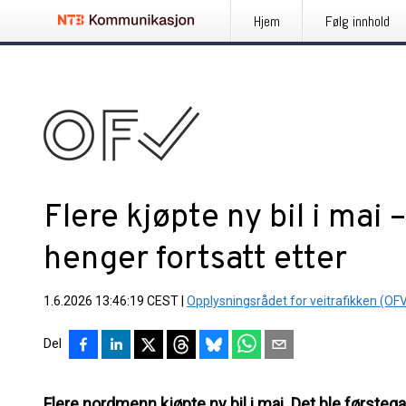
Hjem
Følg innhold
Flere kjøpte ny bil i ma
henger fortsatt etter
1.6.2026 13:46:19 CEST
|
Opplysningsrådet for veitrafikken (OF
Del
Flere nordmenn kjøpte ny bil i mai. Det ble førsteg