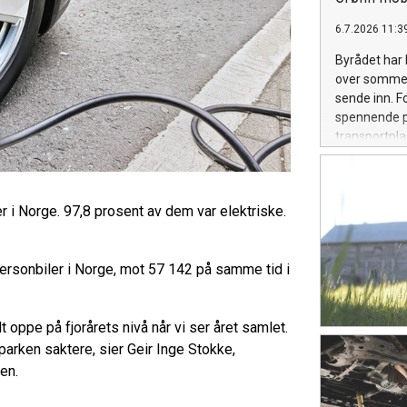
6.7.2026 11:3
Byrådet har l
over sommere
sende inn. F
spennende pr
transportpla
ha en ting –
transportsys
mål om å få t
r i Norge. 97,8 prosent av dem var elektriske.
kan ikke den
prioritereri
i Oslo er de
personbiler i Norge, mot 57 142 på samme tid i
t oppe på fjorårets nivå når vi ser året samlet.
ilparken saktere, sier Geir Inge Stokke,
ken.