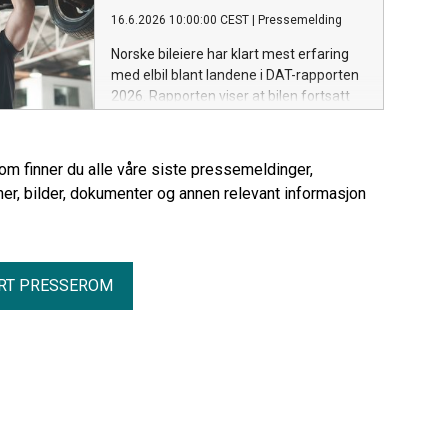
varebilmarkedet tar nye elektriske steg.
16.6.2026 10:00:00 CEST
|
Pressemelding
Juni-tallene bekrefter også at elbilen er
blitt førstevalget langt utenfor
Norske bileiere har klart mest erfaring
storbyene.
med elbil blant landene i DAT-rapporten
2026. Rapporten viser at bilen fortsatt
står svært sterkt i Norge, og at
kostnader, verksted og tillit blir stadig
viktigere for bileierne.
rom finner du alle våre siste pressemeldinger,
er, bilder, dokumenter og annen relevant informasjon
RT PRESSEROM