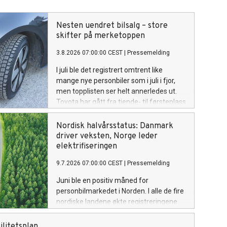
Nesten uendret bilsalg – store
skifter på merketoppen
3.8.2026 07:00:00 CEST
|
Pressemelding
I juli ble det registrert omtrent like
mange nye personbiler som i juli i fjor,
men topplisten ser helt annerledes ut.
Toyota har gått fra tiende- til førsteplass
og Xpeng fra trettende- til tredjeplass,
mens flere av fjorårets største merker
Nordisk halvårsstatus: Danmark
har falt tilbake.
driver veksten, Norge leder
elektrifiseringen
9.7.2026 07:00:00 CEST
|
Pressemelding
Juni ble en positiv måned for
personbilmarkedet i Norden. I alle de fire
nordiske landene økte registreringene
av nye personbiler sammenlignet med
juni i fjor. Samlet ble det registrert 77
litetsplan