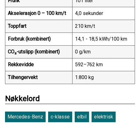
Frunk
101 liter
Akselerasjon 0 – 100 km/t
4,0 sekunder
Toppfart
210 km/t
Forbruk (kombinert)
14,1 - 18,5 kWh/100 km
CO₂-utslipp (kombinert)
0 g/km
Rekkevidde
592–762 km
Tilhengervekt
1.800 kg
Nøkkelord
Mercedes-Benz
c-klasse
elbil
elektrisk