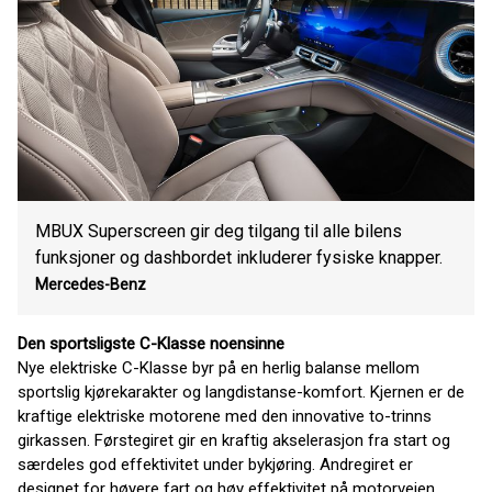
MBUX Superscreen gir deg tilgang til alle bilens
funksjoner og dashbordet inkluderer fysiske knapper.
Mercedes-Benz
Den sportsligste C-Klasse noensinne
Nye elektriske C-Klasse byr på en herlig balanse mellom
sportslig kjørekarakter og langdistanse-komfort. Kjernen er de
kraftige elektriske motorene med den innovative to-trinns
girkassen. Førstegiret gir en kraftig akselerasjon fra start og
særdeles god effektivitet under bykjøring. Andregiret er
designet for høyere fart og høy effektivitet på motorveien.