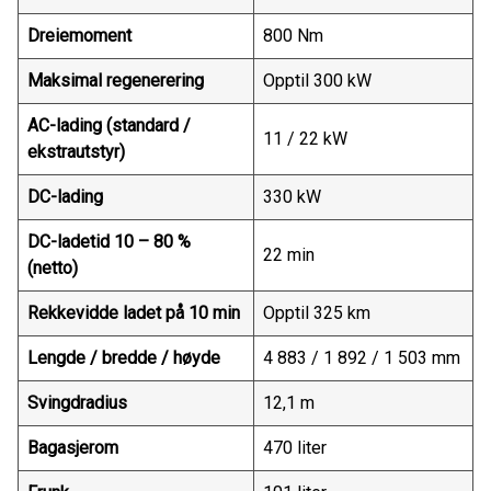
Dreiemoment
800 Nm
Maksimal regenerering
Opptil 300 kW
AC-lading (standard /
11 / 22 kW
ekstrautstyr)
DC-lading
330 kW
DC-ladetid 10 – 80 %
22 min
(netto)
Rekkevidde ladet på 10 min
Opptil 325 km
Lengde / bredde / høyde
4 883 / 1 892 / 1 503 mm
Svingdradius
12,1 m
Bagasjerom
470 liter