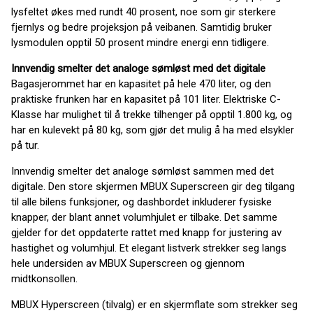
lysfeltet økes med rundt 40 prosent, noe som gir sterkere
fjernlys og bedre projeksjon på veibanen. Samtidig bruker
lysmodulen opptil 50 prosent mindre energi enn tidligere.
Innvendig smelter det analoge sømløst med det digitale
Bagasjerommet har en kapasitet på hele 470 liter, og den
praktiske frunken har en kapasitet på 101 liter. Elektriske C-
Klasse har mulighet til å trekke tilhenger på opptil 1.800 kg, og
har en kulevekt på 80 kg, som gjør det mulig å ha med elsykler
på tur.
Innvendig smelter det analoge sømløst sammen med det
digitale. Den store skjermen MBUX Superscreen gir deg tilgang
til alle bilens funksjoner, og dashbordet inkluderer fysiske
knapper, der blant annet volumhjulet er tilbake. Det samme
gjelder for det oppdaterte rattet med knapp for justering av
hastighet og volumhjul. Et elegant listverk strekker seg langs
hele undersiden av MBUX Superscreen og gjennom
midtkonsollen.
MBUX Hyperscreen (tilvalg) er en skjermflate som strekker seg