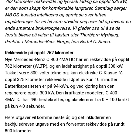
762 kilometer rekkevidde og lynrask lading på opptil 330 kW,
er den som skapt for komfortable langturer.
Samtidig sørger
MB.OS, kunstig intelligens og sømløse over-luften-
oppdateringer for en bil som utvikler seg over tid og leverer en
enda smartere brukeropplevelse. Vi gleder oss til å se de
første bilene på veien til høsten, sier Thorbjørn Myrhaug,
direktør i Mercedes-Benz Norge, hos Bertel O. Steen.
Rekkevidde på opptil 762 kilometer
Nye Mercedes-Benz C 400 4MATIC har en rekkevidde på opptil
762 kilometer (WLTP), og en ladehastighet på opptil 330 kW.
Takket være 800-volts teknologi, kan elektriske C-Klasse få
opptil 325 kilometer rekkevidde i løpet av kun 10 minutter.
Batterikapasiteten er på 94 kWh, og ved kjøring kan den
regenerere opptil 300 kW. Den kraftigste modellen, C 400
4MATIC, har 490 hestekrefter, og akselererer fra 0 – 100 kmt/t
på kun 4,0 sekunder.
Flere utgaver vil komme neste år, og det inkluderer en
bakhjulsdreven utgave med en forventet rekkevidde på rundt
800 kilometer.