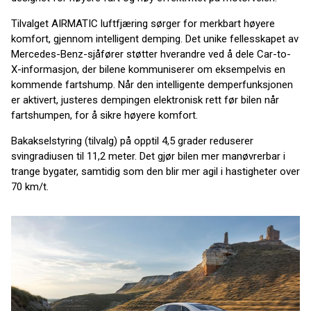
Tilvalget AIRMATIC luftfjæring sørger for merkbart høyere
komfort, gjennom intelligent demping. Det unike fellesskapet av
Mercedes-Benz-sjåfører støtter hverandre ved å dele Car-to-
X-informasjon, der bilene kommuniserer om eksempelvis en
kommende fartshump. Når den intelligente demperfunksjonen
er aktivert, justeres dempingen elektronisk rett før bilen når
fartshumpen, for å sikre høyere komfort.
Bakakselstyring (tilvalg) på opptil 4,5 grader reduserer
svingradiusen til 11,2 meter. Det gjør bilen mer manøvrerbar i
trange bygater, samtidig som den blir mer agil i hastigheter over
70 km/t.