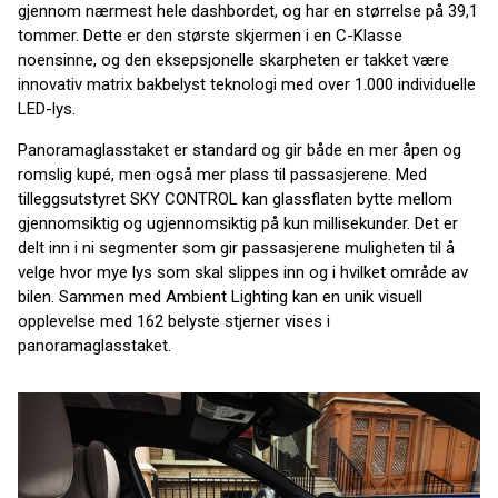
gjennom nærmest hele dashbordet, og har en størrelse på 39,1
tommer. Dette er den største skjermen i en C-Klasse
noensinne, og den eksepsjonelle skarpheten er takket være
innovativ matrix bakbelyst teknologi med over 1.000 individuelle
LED-lys.
Panoramaglasstaket er standard og gir både en mer åpen og
romslig kupé, men også mer plass til passasjerene. Med
tilleggsutstyret SKY CONTROL kan glassflaten bytte mellom
gjennomsiktig og ugjennomsiktig på kun millisekunder. Det er
delt inn i ni segmenter som gir passasjerene muligheten til å
velge hvor mye lys som skal slippes inn og i hvilket område av
bilen. Sammen med Ambient Lighting kan en unik visuell
opplevelse med 162 belyste stjerner vises i
panoramaglasstaket.