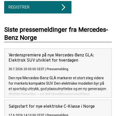
REGISTRER
Siste pressemeldinger fra Mercedes-
Benz Norge
Verdenspremiere på nye Mercedes-Benz GLA:
Elektrisk SUV utviklet for hverdagen
30.7.2026 20:50:00 CEST
|
Pressemelding
Den nye Mercedes-Benz GLA markerer et stort steg videre
for merkets kompakte SUV. Den elektriske modellen byr på
et sportslig uttrykk, god plassutnyttelse og en ny generasjon
digitale tjenester – og det i kombinasjon med lang
rekkevidde og rask lading.
Salgsstart for nye elektriske C-Klasse i Norge
17.6.2026 14:10:00 CEST
|
Pressemelding