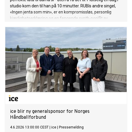
studio kom den til han på 10 minutter. RUBIs andre singel,
«Ingen jenta som min», er en kompromissløs, personlig
kjærlighetserklæring og en fengende synth-poplåt av
øverste klasse. «Ingen jenta som min» slippes 5. juni. Lytt her.
ice blir ny generalsponsor for Norges
Håndballforbund
4.6.2026 13:00:00 CEST
|
ice
|
Pressemelding