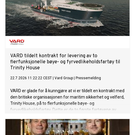
VARD tildelt kontrakt for levering av to
flerfunksjonelle bøye- og fyrvedlikeholdsfartøy til
Trinity House
22.7.2026 11:22:22 CEST
|
Vard Group
|
Pressemelding
VARD er glade for å kunngjøre at vi er tildelt en kontrakt med
den britiske organisasjonen for maritim sikkerhet og velferd,
Trinity House, på to flerfunksjonelle bøye- og
fyrvedlikeholdsfartøy. Dette er de to første fartøyene av
denne typen VARD har signert kontrakt på. Kontraktsverdien
overstiger 220 millioner euro.