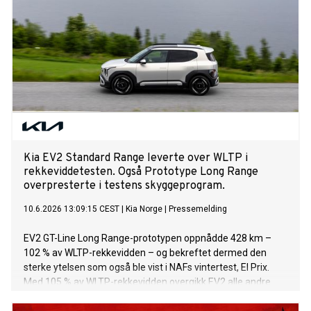
Kia EV2 Standard Range leverte over WLTP i
rekkeviddetesten. Også Prototype Long Range
overpresterte i testens skyggeprogram.
10.6.2026 13:09:15 CEST
|
Kia Norge
|
Pressemelding
EV2 GT-Line Long Range-prototypen oppnådde 428 km –
102 % av WLTP-rekkevidden – og bekreftet dermed den
sterke ytelsen som også ble vist i NAFs vintertest, El Prix.
Med 105 % av WLTP-rekkevidden overgikk EV2 alle andre
fire- og femseters elbiler som deltok i testen til Norges