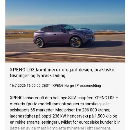
steder som har utmerket seg internasjonalt. 50 Best
Discovery er en utvidelse av de årlige 50 Best-listene.
XPENG L03 kombinerer elegant design, praktiske
løsninger og lynrask lading
16.7.2026 16:00:00 CEST
|
XPENG Norge
|
Pressemelding
XPENG lanserer nå den helt nye SUV-coupéen XPENG L03 –
merkets første modell som introduseres samtidig i alle
selskapets 65 markeder. Med priser fra 286 000 kroner,
ladehastighet på opptil 236 kW, hengervekt på 1.500 kilo og
en rekke smarte løsninger utviklet for europeiske kunder, blir
dette en av de mest komplette nyhetene i sitt segment.