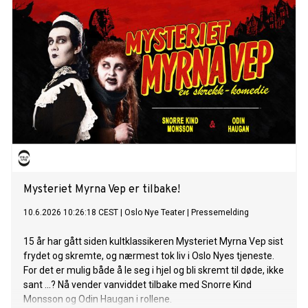
Automobil-Forbund (NAF). Resultatene fra NAF bekrefter
Kia EV2s sterke bruksegenskaper i virkeligheten og høye
pålitelighet både til daglig bruk og på lengre ferieturer.
Mysteriet Myrna Vep er tilbake!
10.6.2026 10:26:18 CEST
|
Oslo Nye Teater
|
Pressemelding
15 år har gått siden kultklassikeren Mysteriet Myrna Vep sist
frydet og skremte, og nærmest tok liv i Oslo Nyes tjeneste.
For det er mulig både å le seg i hjel og bli skremt til døde, ikke
sant ...? Nå vender vanviddet tilbake med Snorre Kind
Monsson og Odin Haugan i rollene.