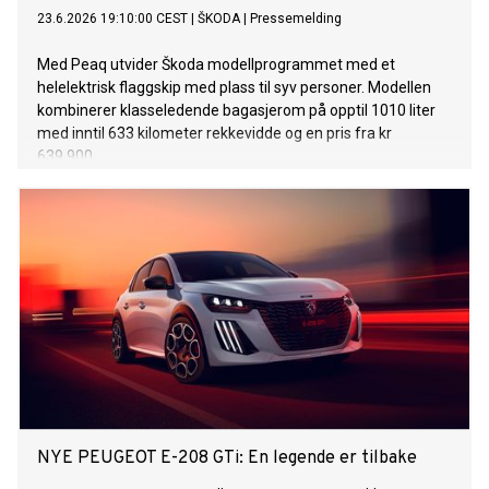
23.6.2026 19:10:00 CEST
|
ŠKODA
|
Pressemelding
Med Peaq utvider Škoda modellprogrammet med et
helelektrisk flaggskip med plass til syv personer. Modellen
kombinerer klasseledende bagasjerom på opptil 1010 liter
med inntil 633 kilometer rekkevidde og en pris fra kr
639.900.
NYE PEUGEOT E-208 GTi: En legende er tilbake