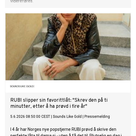
videreføres.
RUBI slipper sin favorittlåt: "Skrev den på ti
minutter, etter å ha prøvd i fire år"
5.6.2026 08:50:00 CEST
|
Sounds Like Gold
|
Pressemelding
I 4 år har Norges nye popstjerne RUBI prøvd å skrive den
perfekte låta til dama si - uten å få det til. Plutselig en dag i