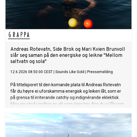
Andreas Rotevatn, Side Brok og Mari Kvien Brunvoll
slår seg saman på den energiske og leikne "Mellom
saltvatn og sola"
12.6.2026 08:50:00 CEST
|
Sounds Like Gold
|
Pressemelding
På tittelsporet til den komande plata til Andreas Rotevatn
får du høyre ei uforskamma energisk og leiken låt, som er
på grensa til irriterande catchy og indignérande eklektisk.
Men ein stad i midten av alt som skjer her, finn du ei låt som
rett og slett berre nektar å la dansefoten stå i ro. Med både
Side Brok og Mari Kvien Brunvoll med på laget, får lyttaren
servert ei låt med ein unik smak av vestlandsk groove.
"Mellom saltvatn og sola" feat. Side Brok og Mari Kvien
Brunvoll er ute no. Lytt her!