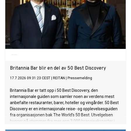
Britannia Bar blir en del av 50 Best Discovery
17.7.2026 09:31:23 CEST
|
REITAN
|
Pressemelding
Britannia Bar er tatt opp i 50 Best Discovery, den
internasjonale guiden som samler noen av verdens mest
anbefalte restauranter, barer, hoteller og vingårder. 50 Best
Discovery er en internasjonale reise- og opplevelsesguiden
fra organisasjonen bak The World's 50 Best. Utvelgelsen
bygger på stemmer fra mer enn 3 000 bransjeeksperter i
The World's 50 Best Academies og er en anerkjennelse av