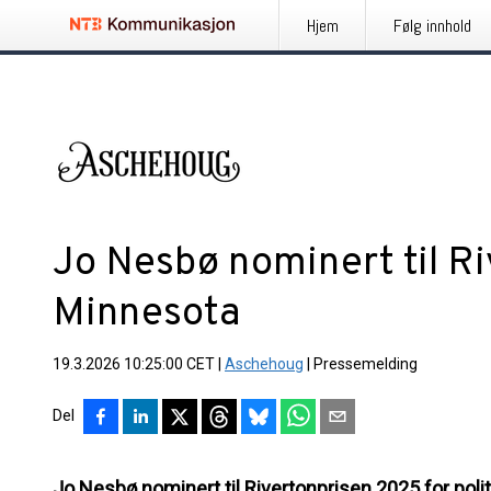
Hjem
Følg innhold
Jo Nesbø nominert til Ri
Minnesota
19.3.2026 10:25:00 CET
|
Aschehoug
|
Pressemelding
Del
Jo Nesbø nominert til Rivertonprisen 2025 for pol