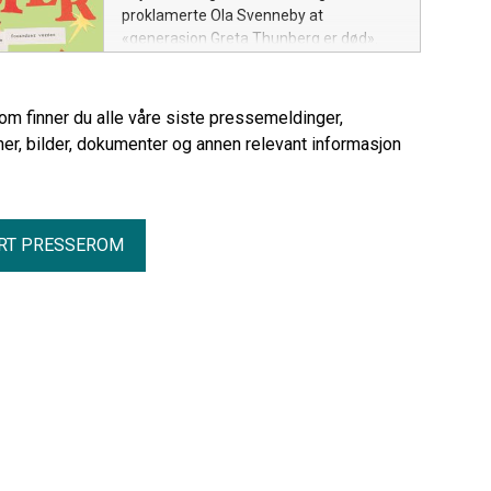
proklamerte Ola Svenneby at
«generasjon Greta Thunberg er død».
Forfatter Bår Stenvik tror derimot at
generasjon Greta lever i beste
velgående, og at de unge som vokser
rom finner du alle våre siste pressemeldinger,
opp nå, tar miljøproblemene mer på
er, bilder, dokumenter og annen relevant informasjon
alvor enn tidligere generasjoner. Derfor
har han samlet 20 inspirerende
fortellinger om mennesker som
bestemte seg for å gjøre noe.
RT PRESSEROM