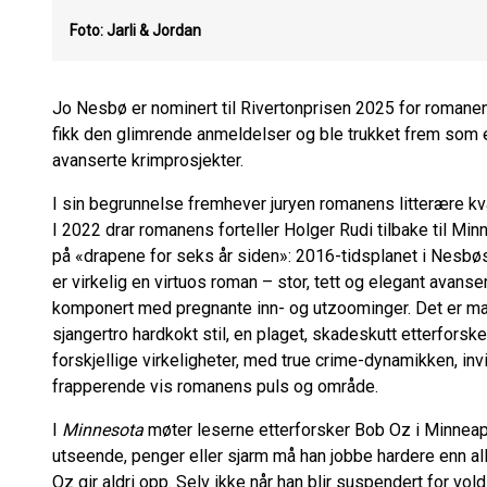
Foto: Jarli & Jordan
Jo Nesbø er nominert til Rivertonprisen 2025 for romane
fikk den glimrende anmeldelser og ble trukket frem som 
avanserte krimprosjekter.
I sin begrunnelse fremhever juryen romanens litterære kva
I 2022 drar romanens forteller Holger Rudi tilbake til Minn
på «drapene for seks år siden»: 2016-tidsplanet i Nesbøs
er virkelig en virtuos roman – stor, tett og elegant avan
komponert med pregnante inn- og utzoominger. Det er man
sjangertro hardkokt stil, en plaget, skadeskutt etterfors
forskjellige virkeligheter, med true crime-dynamikken, inv
frapperende vis romanens puls og område.
I
Minnesota
møter leserne etterforsker Bob Oz i Minneapoli
utseende, penger eller sjarm må han jobbe hardere enn all
Oz gir aldri opp. Selv ikke når han blir suspendert for vo