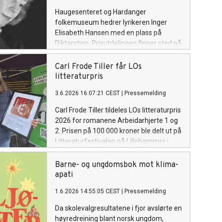
Haugesenteret og Hardanger
folkemuseum hedrer lyrikeren Inger
Elisabeth Hansen med en plass på
Diktarstien. Prisutdelingen finner sted på
Hardanger folkemuseum, Utne, tirsdag
18. august kl. 18.00.
Carl Frode Tiller får LOs
litteraturpris
3.6.2026 16:07:21 CEST
|
Pressemelding
Carl Frode Tiller tildeles LOs litteraturpris
2026 for romanene Arbeidarhjerte 1 og
2. Prisen på 100 000 kroner ble delt ut på
Litteraturfestivalen på Lillehammer i
dag.
Barne- og ungdomsbok mot klima-
apati
1.6.2026 14:55:05 CEST
|
Pressemelding
Da skolevalgresultatene i fjor avslørte en
høyredreining blant norsk ungdom,