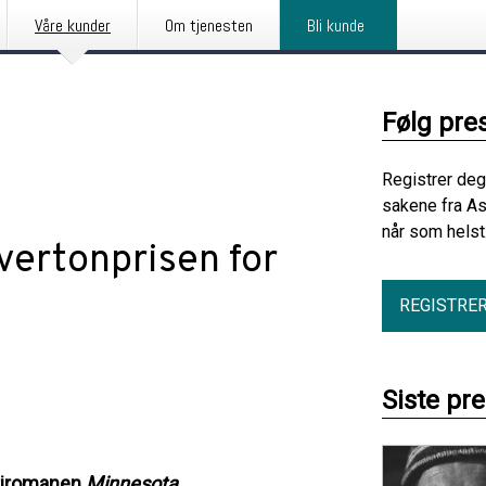
Våre kunder
Om tjenesten
Bli kunde
Følg pre
Registrer deg
sakene fra A
når som helst
vertonprisen for
REGISTRE
Siste pr
itiromanen
Minnesota.