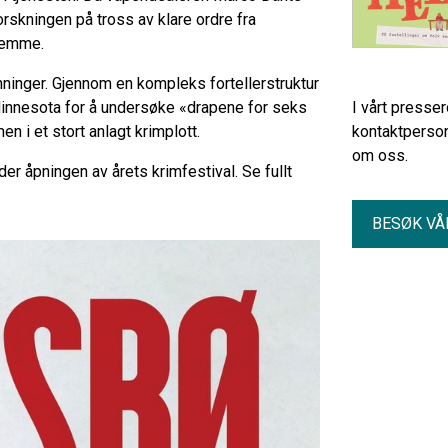
orskningen på tross av klare ordre fra
glemme.
enninger. Gjennom en kompleks fortellerstruktur
 Minnesota for å undersøke «drapene for seks
I vårt presse
n i et stort anlagt krimplott.
kontaktperson
om oss.
der åpningen av årets krimfestival. Se fullt
BESØK VÅ