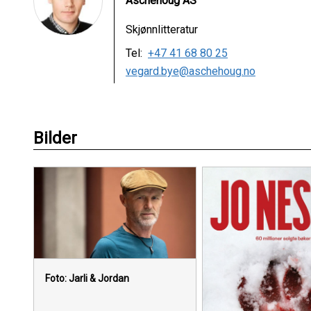
Aschehoug AS
Skjønnlitteratur
Tel:
+47 41 68 80 25
vegard.bye@aschehoug.no
Bilder
Foto: Jarli & Jordan