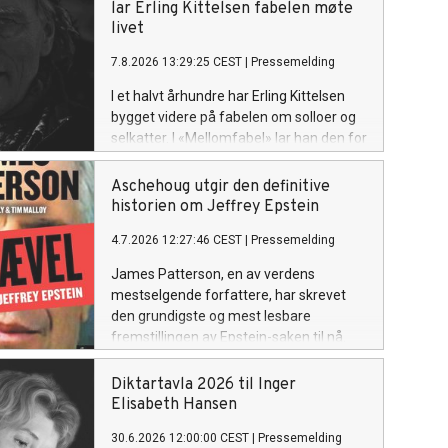
lar Erling Kittelsen fabelen møte
livet
7.8.2026 13:29:25 CEST
|
Pressemelding
I et halvt århundre har Erling Kittelsen
bygget videre på fabelen om solloer og
selkatter. I «Mellomfabel» lar han den for
første gang møte sitt eget liv.
Aschehoug utgir den definitive
historien om Jeffrey Epstein
4.7.2026 12:27:46 CEST
|
Pressemelding
James Patterson, en av verdens
mestselgende forfattere, har skrevet
den grundigste og mest lesbare
fremstillingen av Epstein-saken til nå.
Diktartavla 2026 til Inger
Elisabeth Hansen
30.6.2026 12:00:00 CEST
|
Pressemelding