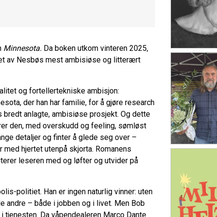
n
Minnesota.
Da boken utkom vinteren 2025,
et av Nesbøs mest ambisiøse og litterært
litet og fortellertekniske ambisjon:
esota, der han har familie, for å gjøre research
 bredt anlagte, ambisiøse prosjekt. Og dette
serer den, med overskudd og feeling, sømløst
ge detaljer og finter å glede seg over –
ker med hjertet utenpå skjorta. Romanens
iterer leseren med og løfter og utvider på
s-politiet. Han er ingen naturlig vinner: uten
e andre – både i jobben og i livet. Men Bob
ld i tjenesten. Da våpendealeren Marco Dante