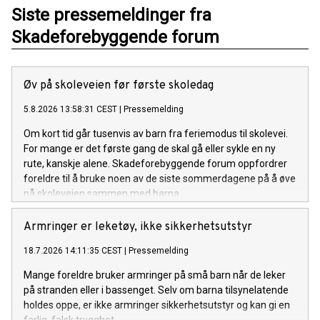
Siste pressemeldinger fra
Skadeforebyggende forum
Øv på skoleveien før første skoledag
5.8.2026 13:58:31 CEST
|
Pressemelding
Om kort tid går tusenvis av barn fra feriemodus til skolevei.
For mange er det første gang de skal gå eller sykle en ny
rute, kanskje alene. Skadeforebyggende forum oppfordrer
foreldre til å bruke noen av de siste sommerdagene på å øve
på skoleveien sammen med barna.
Armringer er leketøy, ikke sikkerhetsutstyr
18.7.2026 14:11:35 CEST
|
Pressemelding
Mange foreldre bruker armringer på små barn når de leker
på stranden eller i bassenget. Selv om barna tilsynelatende
holdes oppe, er ikke armringer sikkerhetsutstyr og kan gi en
farlig, falsk trygghet.