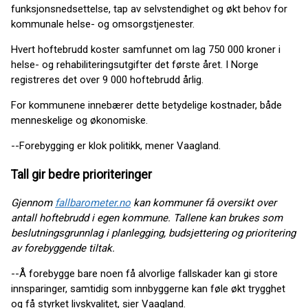
funksjonsnedsettelse, tap av selvstendighet og økt behov for
kommunale helse- og omsorgstjenester.
Hvert hoftebrudd koster samfunnet om lag 750 000 kroner i
helse- og rehabiliteringsutgifter det første året. I Norge
registreres det over 9 000 hoftebrudd årlig.
For kommunene innebærer dette betydelige kostnader, både
menneskelige og økonomiske.
--Forebygging er klok politikk, mener Vaagland.
Tall gir bedre prioriteringer
Gjennom
fallbarometer.no
kan kommuner få oversikt over
antall hoftebrudd i egen kommune. Tallene kan
brukes som
beslutningsgrunnlag i planlegging, budsjettering og prioritering
av forebyggende tiltak.
--Å forebygge bare noen få alvorlige fallskader kan gi store
innsparinger, samtidig som innbyggerne kan føle økt trygghet
og få styrket livskvalitet, sier Vaagland.