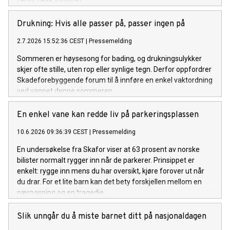
Drukning: Hvis alle passer på, passer ingen på
2.7.2026 15:52:36 CEST
|
Pressemelding
Sommeren er høysesong for bading, og drukningsulykker
skjer ofte stille, uten rop eller synlige tegn. Derfor oppfordrer
Skadeforebyggende forum til å innføre en enkel vaktordning
ved vannet denne sommeren.
En enkel vane kan redde liv på parkeringsplassen
10.6.2026 09:36:39 CEST
|
Pressemelding
En undersøkelse fra Skafor viser at 63 prosent av norske
bilister normalt rygger inn når de parkerer. Prinsippet er
enkelt: rygge inn mens du har oversikt, kjøre forover ut når
du drar. For et lite barn kan det bety forskjellen mellom en
nærpasning og en tragedie.
Slik unngår du å miste barnet ditt på nasjonaldagen