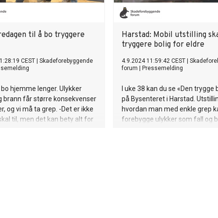
edagen til å bo tryggere
Harstad: Mobil utstilling sk
tryggere bolig for eldre
1:28:19 CEST
|
Skadeforebyggende
4.9.2024 11:59:42 CEST
|
Skadefor
ssemelding
forum
|
Pressemelding
le bo hjemme lenger. Ulykker
I uke 38 kan du se «Den trygge 
g brann får større konsekvenser
på Bysenteret i Harstad. Utstilli
 er, og vi må ta grep. -Det er ikke
hvordan man med enkle grep k
al til, men det kan bety alt for
forebygge ulykker som fall og b
ten om du ikke gjør det.
eget hjem.