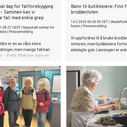
al dag for fallforebygging
Bønn til butikkeiere: Finn 
: – Sammen kan vi
broddestolen
e fall med enkle grep
14.2.2025 06:00:00 CET
|
Skadefor
forum
|
Pressemelding
1:08:27 CEST
|
Nasjonalt senter for
helse
|
Pressemelding
Vi oppfordres til å bruke brodd
eldre er en av våre store
vinteren, men butikkeiere fortvi
dringer, men mange fall kan
ødelagte gulv. Løsningen er enk
. – Enkle tiltak kan gjøre en
jell, for mange eldre, pårørende
et ellers, sier fagsjef Gro
gen i Nasjonalt senter for
helse.