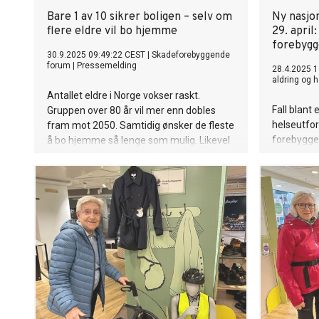
Bare 1 av 10 sikrer boligen – selv om
Ny nasjon
flere eldre vil bo hjemme
29. april
forebygg
30.9.2025 09:49:22 CEST
|
Skadeforebyggende
forum
|
Pressemelding
28.4.2025 1
aldring og 
Antallet eldre i Norge vokser raskt.
Fall blant 
Gruppen over 80 år vil mer enn dobles
helseutfor
fram mot 2050. Samtidig ønsker de fleste
forebygges
å bo hjemme så lenge som mulig. Likevel
stor forsk
har bare rundt 1 av 10 gjort tiltak for å
og samfunn
sikre boligen sin.
Gujord Tan
aldring og 