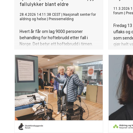
fallulykker blant eldre
11.3.2026 1
forum
|
Pre
28.4.2026 14:11:38 CEST
|
Nasjonalt senter for
aldring og helse
|
Pressemelding
Fredag 13
Hvert år får om lag 9000 personer
uflaks og 
behandling for hoftebrudd etter fall i
som sende
Norge. Det betyr ett hoftebrudd i timen.
gjør helt v
Fall er den vanligste og mest alvorlige
hverdagsul
ulykken som rammer eldre, og risikoen
øker med alderen. Men fall kan
forebygges, ofte med enkle tiltak. Derfor
lanserer Nasjonalt senter for aldring og
helse nå det nye verktøyet Kort om fall og
fallforebygging for helse- og
omsorgspersonell.