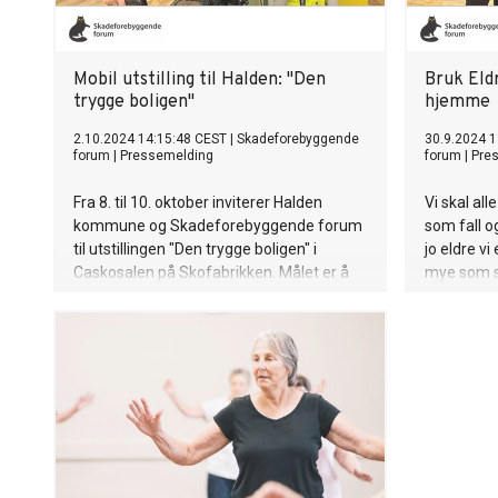
Mobil utstilling til Halden: "Den
Bruk Eldr
trygge boligen"
hjemme
2.10.2024 14:15:48 CEST
|
Skadeforebyggende
30.9.2024 1
forum
|
Pressemelding
forum
|
Pre
Fra 8. til 10. oktober inviterer Halden
Vi skal al
kommune og Skadeforebyggende forum
som fall o
til utstillingen "Den trygge boligen" i
jo eldre vi
Caskosalen på Skofabrikken. Målet er å
mye som sk
vise hvordan man med enkle grep kan
livskvalite
forebygge fall, brann og andre ulykker i
hjemmet.