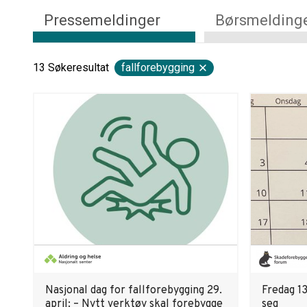
Pressemeldinger
Børsmelding
13
Søkeresultat
fallforebygging
Nasjonal dag for fallforebygging 29.
Fredag 1
april: – Nytt verktøy skal forebygge
seg