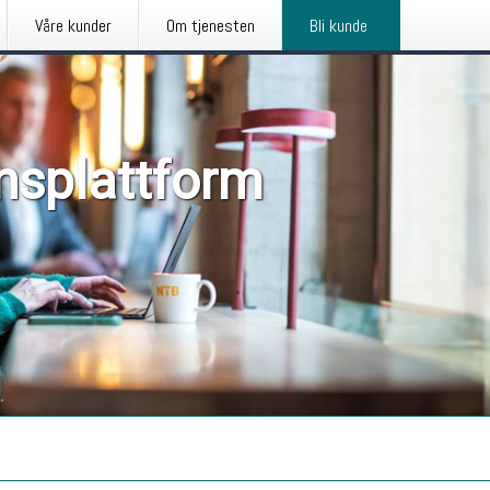
Våre kunder
Om tjenesten
Bli kunde
nsplattform