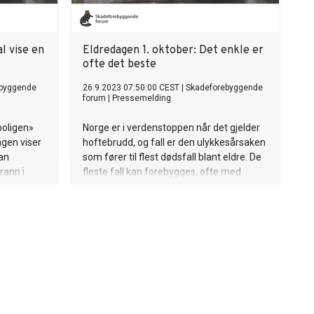
al vise en
Eldredagen 1. oktober: Det enkle er
ofte det beste
ebyggende
26.9.2023 07:50:00 CEST
|
Skadeforebyggende
forum
|
Pressemelding
boligen»
Norge er i verdenstoppen når det gjelder
ngen viser
hoftebrudd, og fall er den ulykkesårsaken
an
som fører til flest dødsfall blant eldre. De
rann i
fleste fall kan forebygges, ofte med
svært enkle og billige midler.