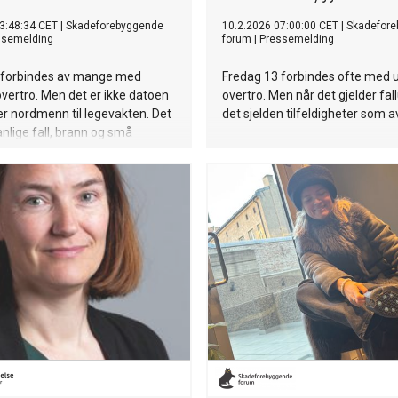
3:48:34 CET
|
Skadeforebyggende
10.2.2026 07:00:00 CET
|
Skadefor
ssemelding
forum
|
Pressemelding
 forbindes av mange med
Fredag 13 forbindes ofte med u
overtro. Men det er ikke datoen
overtro. Men når det gjelder fall
r nordmenn til legevakten. Det
det sjelden tilfeldigheter som av
anlige fall, brann og små
ykker, som oftest i hjemmet.