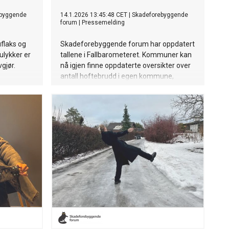
ebyggende
14.1.2026 13:45:48 CET
|
Skadeforebyggende
forum
|
Pressemelding
flaks og
Skadeforebyggende forum har oppdatert
ulykker er
tallene i Fallbarometeret. Kommuner kan
gjør.
nå igjen finne oppdaterte oversikter over
antall hoftebrudd i egen kommune,
basert på nyere og mer relevante data.