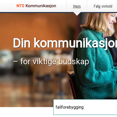
Hjem
Følg innhold
Din kommunikasjo
– for viktige budskap