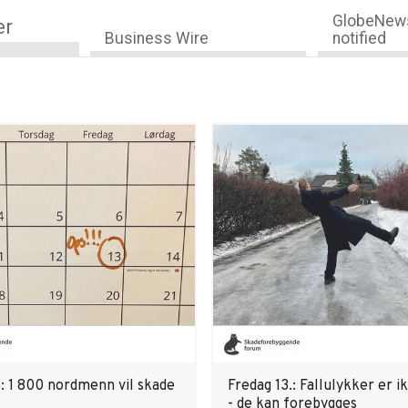
GlobeNews
er
Business Wire
notified
3: 1 800 nordmenn vil skade
Fredag 13.: Fallulykker er i
- de kan forebygges