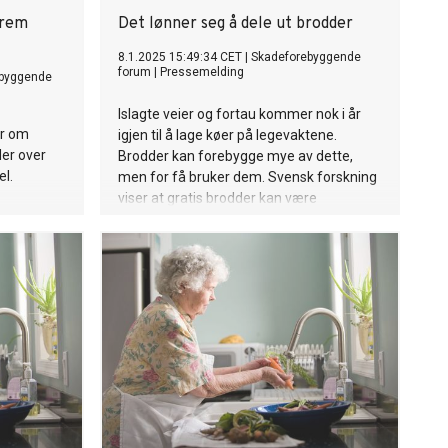
frem
Det lønner seg å dele ut brodder
8.1.2025 15:49:34 CET
|
Skadeforebyggende
forum
|
Pressemelding
ebyggende
Islagte veier og fortau kommer nok i år
er om
igjen til å lage køer på legevaktene.
ler over
Brodder kan forebygge mye av dette,
el.
men for få bruker dem. Svensk forskning
viser at gratis brodder kan være
løsningen.