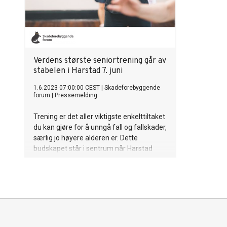
Verdens største seniortrening går av
stabelen i Harstad 7. juni
1.6.2023 07:00:00 CEST
|
Skadeforebyggende
forum
|
Pressemelding
Trening er det aller viktigste enkelttiltaket
du kan gjøre for å unngå fall og fallskader,
særlig jo høyere alderen er. Dette
budskapet står i sentrum når Harstad
kommune, under paraplyen «Trygge
lokalsamfunn», skal prøve å komme i
Guinness rekordbok.