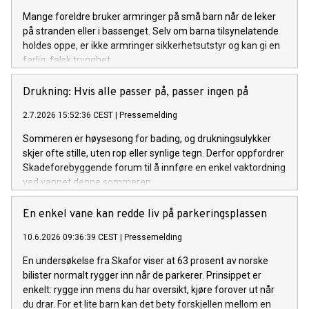
Mange foreldre bruker armringer på små barn når de leker
på stranden eller i bassenget. Selv om barna tilsynelatende
holdes oppe, er ikke armringer sikkerhetsutstyr og kan gi en
farlig, falsk trygghet.
Drukning: Hvis alle passer på, passer ingen på
2.7.2026 15:52:36 CEST
|
Pressemelding
Sommeren er høysesong for bading, og drukningsulykker
skjer ofte stille, uten rop eller synlige tegn. Derfor oppfordrer
Skadeforebyggende forum til å innføre en enkel vaktordning
ved vannet denne sommeren.
En enkel vane kan redde liv på parkeringsplassen
10.6.2026 09:36:39 CEST
|
Pressemelding
En undersøkelse fra Skafor viser at 63 prosent av norske
bilister normalt rygger inn når de parkerer. Prinsippet er
enkelt: rygge inn mens du har oversikt, kjøre forover ut når
du drar. For et lite barn kan det bety forskjellen mellom en