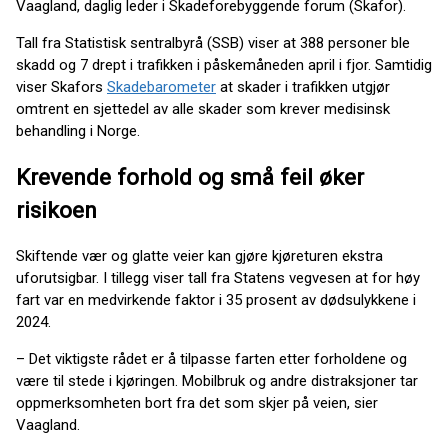
Vaagland, daglig leder i Skadeforebyggende forum (Skafor).
Tall fra Statistisk sentralbyrå (SSB) viser at 388 personer ble
skadd og 7 drept i trafikken i påskemåneden april i fjor. Samtidig
viser Skafors
Skadebarometer
at skader i trafikken utgjør
omtrent en sjettedel av alle skader som krever medisinsk
behandling i Norge.
Krevende forhold og små feil øker
risikoen
Skiftende vær og glatte veier kan gjøre kjøreturen ekstra
uforutsigbar. I tillegg viser tall fra Statens vegvesen at for høy
fart var en medvirkende faktor i 35 prosent av dødsulykkene i
2024.
– Det viktigste rådet er å tilpasse farten etter forholdene og
være til stede i kjøringen. Mobilbruk og andre distraksjoner tar
oppmerksomheten bort fra det som skjer på veien, sier
Vaagland.