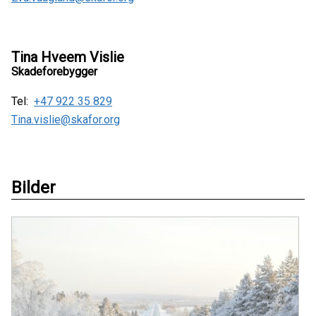
Tina Hveem Vislie
Skadeforebygger
Tel:
+47 922 35 829
Tina.vislie@skafor.org
Bilder