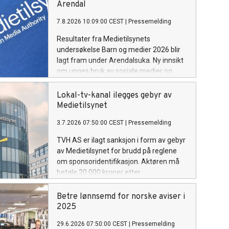
Arendal
7.8.2026 10:09:00 CEST
|
Pressemelding
Resultater fra Medietilsynets
undersøkelse Barn og medier 2026 blir
lagt fram under Arendalsuka. Ny innsikt
om unges bruk av sosiale medier og
nordmenns nyhetsvaner blir også
presentert i Arendal.
Lokal-tv-kanal ilegges gebyr av
Medietilsynet
3.7.2026 07:50:00 CEST
|
Pressemelding
TVH AS er ilagt sanksjon i form av gebyr
av Medietilsynet for brudd på reglene
om sponsoridentifikasjon. Aktøren må
betale 20 000 kroner etter
regelbruddene.
Betre lønnsemd for norske aviser i
2025
29.6.2026 07:50:00 CEST
|
Pressemelding