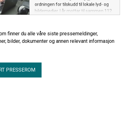
ordningen for tilskudd til lokale lyd- og
bildemedier. I år mottar til sammen 112
lokalkringkastere støtte fra ordningen.
rom finner du alle våre siste pressemeldinger,
er, bilder, dokumenter og annen relevant informasjon
RT PRESSEROM