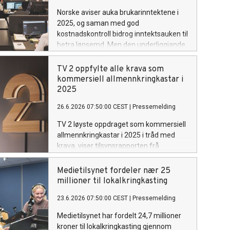
Norske aviser auka brukarinntektene i
2025, og saman med god
kostnadskontroll bidrog inntektsauken til
betra lønsemd. Men den underliggjande
økonomiske utviklinga er framleis
krevjande, viser ein ny rapport frå
TV 2 oppfylte alle krava som
Medietilsynet.
kommersiell allmennkringkastar i
2025
26.6.2026 07:50:00 CEST
|
Pressemelding
TV 2 løyste oppdraget som kommersiell
allmennkringkastar i 2025 i tråd med
krava, viser tilsynsrapporten frå
Medietilsynet. Kanalen får full
kompensasjon frå staten for sitt
Medietilsynet fordeler nær 25
allmennkringkastaroppdrag dette året.
millioner til lokalkringkasting
23.6.2026 07:50:00 CEST
|
Pressemelding
Medietilsynet har fordelt 24,7 millioner
kroner til lokalkringkasting gjennom