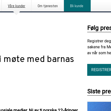
Våre kunder
Om tjenesten
Bli kunde
Følg pre
Registrer deg
sakene fra Me
av når som he
 i møte med barnas
REGISTRE
Siste pr
sosiale medier. Ni av ti norske 12-åringer