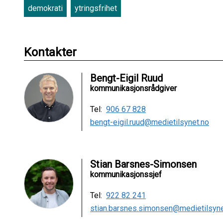
demokrati
ytringsfrihet
Kontakter
Bengt-Eigil Ruud
kommunikasjonsrådgiver
Tel:
906 67 828
bengt-eigil.ruud@medietilsynet.no
Stian Barsnes-Simonsen
kommunikasjonssjef
Tel:
922 82 241
stian.barsnes.simonsen@medietilsyne