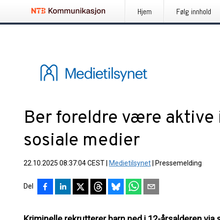
Hjem
Følg innhold
Ber foreldre være aktive
sosiale medier
22.10.2025 08:37:04 CEST
|
Medietilsynet
|
Pressemelding
Del
Kriminelle rekrutterer barn ned i 12-årsalderen via 