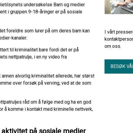
dietilsynets undersøkelse Barn og medier
ent i gruppen 9-18-åringer er på sosiale
r det foreldre som lurer på om deres barn kan
I vårt presse
dier-kanaler.
kontaktperson
om oss.
tert til kriminalitet bare fordi det er på
ts nettpatrulje, i en ny video fra
BESØK VÅ
nnen alvorlig kriminalitet allerede, har størst
komme over forsøk på verving, ved at de som
nettpatruljes råd om å følge med og ha en god
r å komme i kontakt med kriminelle nettverk,
aktivitet på sosiale medier