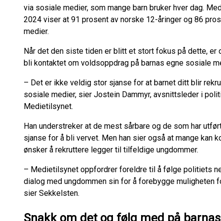
via sosiale medier, som mange barn bruker hver dag. Me
2024 viser at 91 prosent av norske 12-åringer og 86 pros
medier.
Når det den siste tiden er blitt et stort fokus på dette, e
bli kontaktet om voldsoppdrag på barnas egne sosiale me
– Det er ikke veldig stor sjanse for at barnet ditt blir rekrut
sosiale medier, sier Jostein Dammyr, avsnittsleder i politie
Medietilsynet.
Han understreker at de mest sårbare og de som har utført a
sjanse for å bli vervet. Men han sier også at mange kan 
ønsker å rekruttere legger til tilfeldige ungdommer.
– Medietilsynet oppfordrer foreldre til å følge politiets 
dialog med ungdommen sin for å forebygge muligheten fo
sier Sekkelsten.
Snakk om det og følg med på barnas 