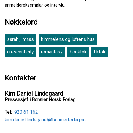
anmeldereksemplar og intervju.
Nøkkelord
sarah j. maas
himmelens og luftens hus
crescent city
romantasy
booktok
tiktok
Kontakter
Kim Daniel Lindegaard
Pressesjef i Bonnier Norsk Forlag
Tel:
920 61 162
kim.daniel.lindegaard@bonnierforlag.no