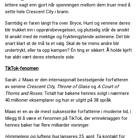
lettere sagt enn gjort når spenningen mellom dem truer med å
sette hele Crescent City i brann.
Samtidig er faren langt fra over. Bryce, Hunt og vennene deres
blir trukket inn i opprørsbevegelsen, og plutselig står de ansikt
til ansikt med de mektige og fryktinngytende asteriene. Det blir
snart klart at de må ta et valg. Skal de tie mens andre blir
undertrykt, eller ta opp kampen? Én ting er sikkert: Å holde kjeft
har aldri vært deres sterkeste side.
TikTok-fenomen
Sarah J. Maas er den internasjonalt bestselgende forfatteren
av seriene
Crescent City
,
Throne of Glass
og
A Court of
Thorns and Roses
. Totalt har bøkene hennes solgt i nærmere
40 millioner eksemplarer og hun er utgitt på 38 språk.
Maas er en av de mest suksessrike forfatterne i moderne tid, i
tillegg til å være et fenomen på TikTok, der emneknaggen for
hennes bøker har flere milliarder visninger.
Himmelens og luftens hus
lanseres 25. april. Ta kontakt for