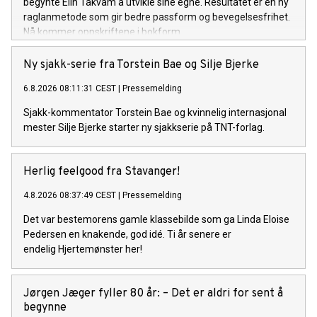
begynte Elin Takvam å utvikle sine egne. Resultatet er en ny
raglanmetode som gir bedre passform og bevegelsesfrihet.
Nå kommer oppskriftene i bokform.
Ny sjakk-serie fra Torstein Bae og Silje Bjerke
6.8.2026 08:11:31 CEST
|
Pressemelding
Sjakk-kommentator Torstein Bae og kvinnelig internasjonal
mester Silje Bjerke starter ny sjakkserie på TNT-forlag.
Herlig feelgood fra Stavanger!
4.8.2026 08:37:49 CEST
|
Pressemelding
Det var bestemorens gamle klassebilde som ga Linda Eloise
Pedersen en knakende, god idé. Ti år senere er
endelig Hjertemønster her!
Jørgen Jæger fyller 80 år: – Det er aldri for sent å
begynne