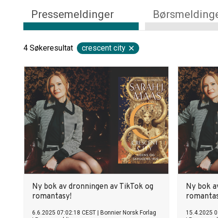
Pressemeldinger
Børsmelding
4
Søkeresultat
crescent city
Ny bok av dronningen av TikTok og
Ny bok a
romantasy!
romantas
6.6.2025 07:02:18 CEST
|
Bonnier Norsk Forlag
15.4.2025 0