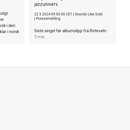
jazzunivers
solgt
22.3.2024 09:00:00 CET
|
Sounds Like Gold
|
Pressemelding
 er
bok i den
Siste singel før albumslipp fra Rotevatn
lar i norsk
3.mai.