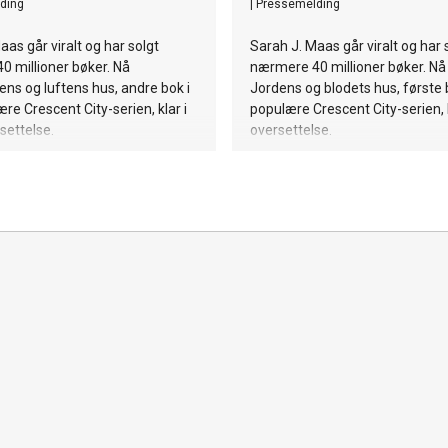
ding
|
Pressemelding
aas går viralt og har solgt
Sarah J. Maas går viralt og har 
 millioner bøker. Nå
nærmere 40 millioner bøker. Nå
ns og luftens hus, andre bok i
Jordens og blodets hus, første 
re Crescent City-serien, klar i
populære Crescent City-serien, k
settelse.
oversettelse.