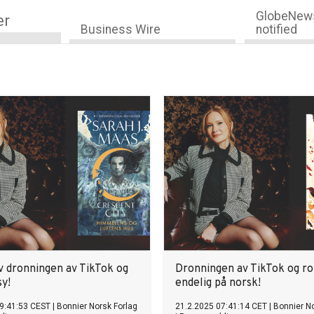
GlobeNews
er
Business Wire
notified
v dronningen av TikTok og
Dronningen av TikTok og r
y!
endelig på norsk!
9:41:53 CEST
|
Bonnier Norsk Forlag
21.2.2025 07:41:14 CET
|
Bonnier No