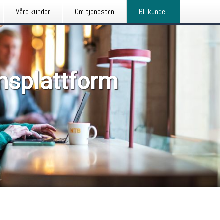
Våre kunder
Om tjenesten
Bli kunde
nsplattform