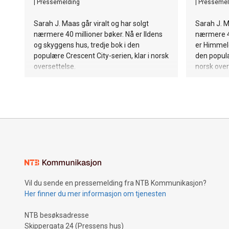
|
Pressemelding
|
Pressemel
Sarah J. Maas går viralt og har solgt
Sarah J. M
nærmere 40 millioner bøker. Nå er Ildens
nærmere 40
og skyggens hus, tredje bok i den
er Himmele
populære Crescent City-serien, klar i norsk
den populæ
oversettelse.
norsk over
Vil du sende en pressemelding fra NTB Kommunikasjon?
Her finner du mer informasjon om tjenesten
NTB besøksadresse
Skippergata 24 (Pressens hus)