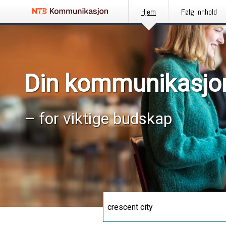
Hjem
Følg innhold
Din kommunikasjo
– for viktige budskap