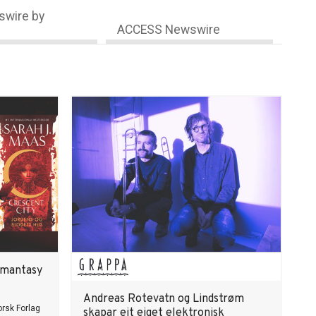
wire by
ACCESS Newswire
omantasy
Andreas Rotevatn og Lindstrøm
rsk Forlag
skapar eit eiget elektronisk