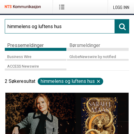
LOGG INN
Pressemeldinger
Børsmeldinger
Business Wire
GlobeNewswire by notified
ACCESS Newswire
2
Søkeresultat
himmelens og luftens hus