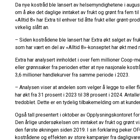
Da nye kostråd ble lansert av helsemyndighetene i august
om å øke det daglige inntaket av frukt og grønt fra fem t
«Alltid 8» har Extra til enhver tid åtte frukt eller grønt-pro
virkelig slått an.
– Siden kostrådene ble lansert har Extra økt salget av fr
som har vært en del av «Alltid 8»-konseptet har økt med 
Extra har analysert innholdet i over fem millioner Coop
eller grønnsaker fra perioden etter at nye nasjonale kost
3,6 millioner handlekurver fra samme periode i 2023.
– Analysen viser at andelen som velger å legge to eller fl
har økt fra 31 prosent i 2023 til 38 prosent i 2024. Antal
tredoblet. Dette er en tydelig tilbakemelding om at kunden
Også tall presentert i oktober av Opplysningskontoret for
Den årlige undersøkelsen om inntaket av frukt og grønt vise
den første økningen siden 2019. I sin forklaring peker O
kostrådene og effekten av store kampanjer fra dagligvareb