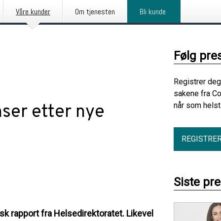
Våre kunder
Om tjenesten
Bli kunde
Følg pre
Registrer deg
sakene fra C
når som helst
nser etter nye
REGISTRE
Siste pr
rsk rapport fra Helsedirektoratet. Likevel