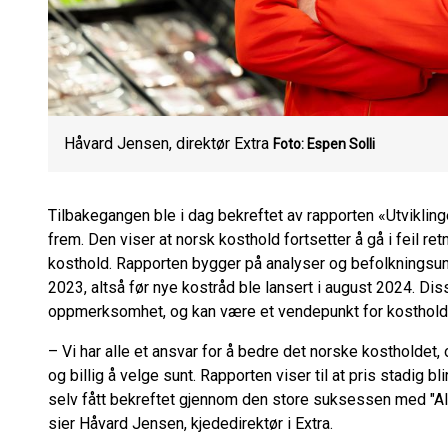
Håvard Jensen, direktør Extra
Foto: Espen Solli
Tilbakegangen ble i dag bekreftet av rapporten «Utvikling
frem. Den viser at norsk kosthold fortsetter å gå i feil ret
kosthold. Rapporten bygger på analyser og befolkningsun
2023, altså før nye kostråd ble lansert i august 2024. Dis
oppmerksomhet, og kan være et vendepunkt for kostholds
– Vi har alle et ansvar for å bedre det norske kostholdet, o
og billig å velge sunt. Rapporten viser til at pris stadig bl
selv fått bekreftet gjennom den store suksessen med "Allt
sier Håvard Jensen, kjededirektør i Extra.