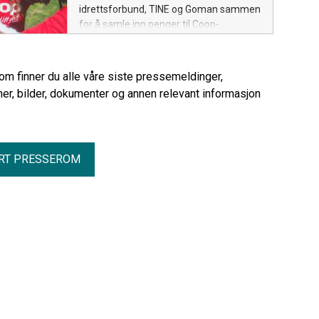
idrettsforbund, TINE og Goman sammen
for å samle inn penger til Coop-
dugnaden. Målet er å hjelpe enda flere
barn inn i idretten ved å dekke kostnader
til blant annet kontingent, utstyr, cuper
rom finner du alle våre siste pressemeldinger,
og konkurranser.
er, bilder, dokumenter og annen relevant informasjon
RT PRESSEROM