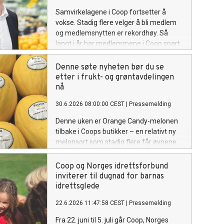
Samvirkelagene i Coop fortsetter å
vokse. Stadig flere velger å bli medlem
og medlemsnytten er rekordhøy. Så
langt i år har medlemmene i Coop spart
over 2,1 milliarder kroner gjennom
kjøpeutbytte, kuponger og andre
Denne søte nyheten bør du se
medlemsfordeler.
etter i frukt- og grøntavdelingen
nå
30.6.2026 08:00:00 CEST
|
Pressemelding
Denne uken er Orange Candy-melonen
tilbake i Coops butikker – en relativt ny
melonsort som stadig flere får øynene
opp for. Den kan ligne en honningmelon,
men smaken er noe helt for seg selv.
Coop og Norges idrettsforbund
Med sprøtt, oransje fruktkjøtt og en frisk,
inviterer til dugnad for barnas
naturlig sødme, kan den fort bli en
idrettsglede
sommerfavoritt for flere.
22.6.2026 11:47:58 CEST
|
Pressemelding
Fra 22. juni til 5. juli går Coop, Norges