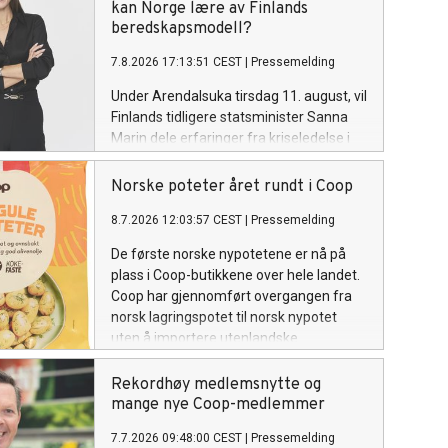
kan Norge lære av Finlands
beredskapsmodell?
7.8.2026 17:13:51 CEST
|
Pressemelding
Under Arendalsuka tirsdag 11. august, vil
Finlands tidligere statsminister Sanna
Marin dele erfaringer fra kriseledelse i
praksis og fortelle hvordan Finland har
bygget et av verdens mest robuste
Norske poteter året rundt i Coop
samfunn gjennom langsiktig
8.7.2026 12:03:57 CEST
|
Pressemelding
planlegging, samarbeid mellom offentlig
og privat sektor og en sterk
De første norske nypotetene er nå på
beredskapskultur.
plass i Coop-butikkene over hele landet.
Coop har gjennomført overgangen fra
norsk lagringspotet til norsk nypotet
uten å importere utenlandske
matpoteter.
Rekordhøy medlemsnytte og
mange nye Coop-medlemmer
7.7.2026 09:48:00 CEST
|
Pressemelding