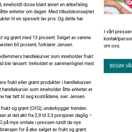
, inneholdt disse blant annet en anbefaling
il åtte enheter om dagen. Med tilbudskonseptet
dukter til en spesielt lav pris. Og dette har
I vårt presse
ukt og grønt med 13 prosent. Salget av varene
kontaktperson
nesten 60 prosent, forklarer Jensen.
om oss.
-medlemmers handlekurver som inneholder frukt
råd ble lansert. Innholdet er sammenlignet med
BESØK VÅ
ere frukt eller grønt-produkter i handlekurven
let handlekurver som inneholder åtte enheter er
e har tatt til seg kostrådene, sier Jensen.
 frukt og grønt (OFG), underbygger trenden.
r at det økt fra 2,9 til 3,3 porsjoner daglig –
FG på mye omtale i pressen rundt de nye
ransjen for å øke salget av frukt og grønt.