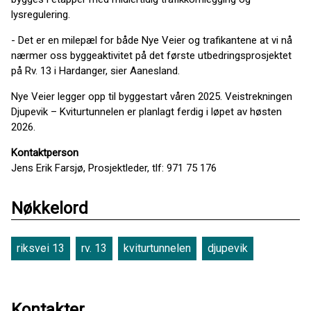
lysregulering.
- Det er en milepæl for både Nye Veier og trafikantene at vi nå
nærmer oss byggeaktivitet på det første utbedringsprosjektet
på Rv. 13 i Hardanger, sier Aanesland.
Nye Veier legger opp til byggestart våren 2025. Veistrekningen
Djupevik – Kviturtunnelen er planlagt ferdig i løpet av høsten
2026.
Kontaktperson
Jens Erik Farsjø, Prosjektleder, tlf: 971 75 176
Nøkkelord
riksvei 13
rv. 13
kviturtunnelen
djupevik
Kontakter