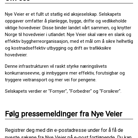
Nye Veier er et fullt ut statlig eid aksjeselskap. Selskapets
oppgaver omfatter å planlegge, bygge, drifte og vedlikeholde
viktige hovedveier. Disse binder landet vårt sammen, og knytter
Norge til hovedveier i utlandet. Nye Veier skal være en slank og
effektiv byggherreorganisasjon, med et mål om å sikre helhetlig
og kostnadseffektiv utbygging og drift av trafikksikre
hovedveier.
Denne infrastrukturen vil raskt styrke næringslivets
konkurranseevne, gi innbyggere mer effektiv, forutsigbar og
tryggere veitransport og mer vei for pengene.
Selskapets verdier er "Fornyer", "Forbedrer" og "Forsikrer".
Følg pressemeldinger fra Nye Veier
Registrer deg med din e-postadresse under for å få de
nyeste sakene fra Nye Veier på e-post fortløpende. Du kan