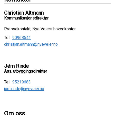
Christian Altmann
Kommunikasjonsdirektør
Pressekontakt, Nye Veiers hovedkontor
Tel:
90968541
christian.altmann@nyeveier.no
Jørn Rinde
Ass. utbyggingsdirektør
Tel:
95219683
jorn.rinde@nyeveier.no
Om oss