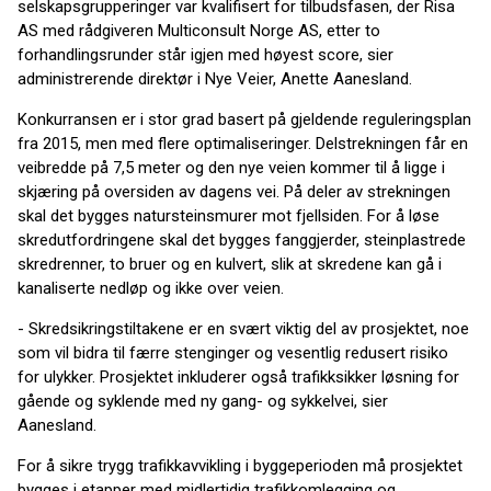
selskapsgrupperinger var kvalifisert for tilbudsfasen, der Risa
AS med rådgiveren Multiconsult Norge AS, etter to
forhandlingsrunder står igjen med høyest score, sier
administrerende direktør i Nye Veier, Anette Aanesland.
Konkurransen er i stor grad basert på gjeldende reguleringsplan
fra 2015, men med flere optimaliseringer. Delstrekningen får en
veibredde på 7,5 meter og den nye veien kommer til å ligge i
skjæring på oversiden av dagens vei. På deler av strekningen
skal det bygges natursteinsmurer mot fjellsiden. For å løse
skredutfordringene skal det bygges fanggjerder, steinplastrede
skredrenner, to bruer og en kulvert, slik at skredene kan gå i
kanaliserte nedløp og ikke over veien.
- Skredsikringstiltakene er en svært viktig del av prosjektet, noe
som vil bidra til færre stenginger og vesentlig redusert risiko
for ulykker. Prosjektet inkluderer også trafikksikker løsning for
gående og syklende med ny gang- og sykkelvei, sier
Aanesland.
For å sikre trygg trafikkavvikling i byggeperioden må prosjektet
bygges i etapper med midlertidig trafikkomlegging og