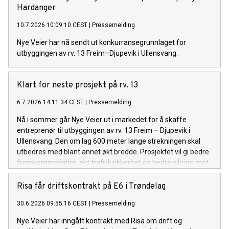
Hardanger
10.7.2026 10:09:10 CEST
|
Pressemelding
Nye Veier har nå sendt ut konkurransegrunnlaget for
utbyggingen av rv. 13 Freim–Djupevik i Ullensvang.
Klart for neste prosjekt på rv. 13
6.7.2026 14:11:34 CEST
|
Pressemelding
Nå i sommer går Nye Veier ut i markedet for å skaffe
entreprenør til utbyggingen av rv. 13 Freim – Djupevik i
Ullensvang. Den om lag 600 meter lange strekningen skal
utbedres med blant annet økt bredde. Prosjektet vil gi bedre
fremkommelighet, økt trafikksikkerhet og bedre sikring mot
skred.
Risa får driftskontrakt på E6 i Trøndelag
30.6.2026 09:55:16 CEST
|
Pressemelding
Nye Veier har inngått kontrakt med Risa om drift og