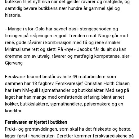
butikken til et nytt nivå når det gjelder råvarer og matglede, og
samtidig bevare butikkens nær hundre år gammel sjel og
historie.
- Mange i stor-Oslo har savnet oss i stengeperioden og
timingen på reåpningen er god. Trenden i mat-Norge går mot
rene, gode råvarer i kombinasjon med få og rene smaker.
Minimalisme rett og slett. På «nye» Jacobs får du alt du kan
drømme om av utvalg, råvarer og matfaglig kompetanse, sier
Gjervang.
Ferskvare-teamet består av hele 49 matarbeidere som
sammen har 18 fagbrev. Ferskvaresjef Christian Holth Clasen
har fem NM-gull i sjømathandler og butikkslakter. Med seg på
laget har han mange med omfattende erfaring; blant annet
kokker, butikkslaktere, sjømathandlere, pølsemakere og en
konditor.
Ferskvaren er hjertet i butikken
Frukt- og grøntavdelingen, som skal ha det friskeste og beste,
ligger først i handleruten. Deretter kommer ferskvarediskene på