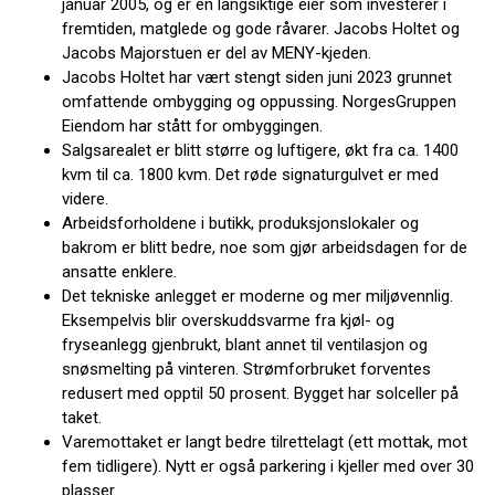
januar 2005, og er en langsiktige eier som investerer i
fremtiden, matglede og gode råvarer. Jacobs Holtet og
Jacobs Majorstuen er del av MENY-kjeden.
Jacobs Holtet har vært stengt siden juni 2023 grunnet
omfattende ombygging og oppussing. NorgesGruppen
Eiendom har stått for ombyggingen.
Salgsarealet er blitt større og luftigere, økt fra ca. 1400
kvm til ca. 1800 kvm. Det røde signaturgulvet er med
videre.
Arbeidsforholdene i butikk, produksjonslokaler og
bakrom er blitt bedre, noe som gjør arbeidsdagen for de
ansatte enklere.
Det tekniske anlegget er moderne og mer miljøvennlig.
Eksempelvis blir overskuddsvarme fra kjøl- og
fryseanlegg gjenbrukt, blant annet til ventilasjon og
snøsmelting på vinteren. Strømforbruket forventes
redusert med opptil 50 prosent. Bygget har solceller på
taket.
Varemottaket er langt bedre tilrettelagt (ett mottak, mot
fem tidligere). Nytt er også parkering i kjeller med over 30
plasser.