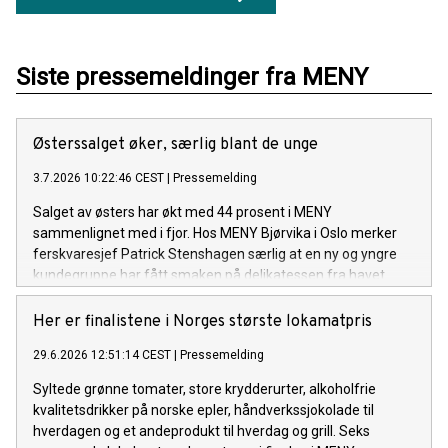
Siste pressemeldinger fra MENY
Østerssalget øker, særlig blant de unge
3.7.2026 10:22:46 CEST
|
Pressemelding
Salget av østers har økt med 44 prosent i MENY
sammenlignet med i fjor. Hos MENY Bjørvika i Oslo merker
ferskvaresjef Patrick Stenshagen særlig at en ny og yngre
kundegruppe har fått smaken på delikatessen fra havet.
Her er finalistene i Norges største lokamatpris
29.6.2026 12:51:14 CEST
|
Pressemelding
Syltede grønne tomater, store krydderurter, alkoholfrie
kvalitetsdrikker på norske epler, håndverkssjokolade til
hverdagen og et andeprodukt til hverdag og grill. Seks