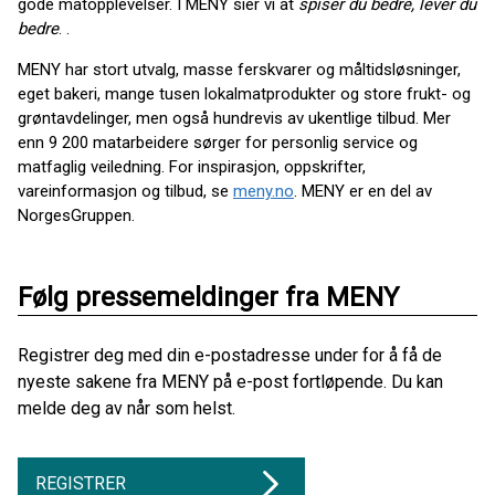
gode matopplevelser. I MENY sier vi at
spiser du bedre, lever du
bedre
. .
MENY har stort utvalg, masse ferskvarer og måltidsløsninger,
eget bakeri, mange tusen lokalmatprodukter og store frukt- og
grøntavdelinger, men også hundrevis av ukentlige tilbud. Mer
enn 9 200 matarbeidere sørger for personlig service og
matfaglig veiledning. For inspirasjon, oppskrifter,
vareinformasjon og tilbud, se
meny.no
. MENY er en del av
NorgesGruppen.
Følg pressemeldinger fra MENY
Registrer deg med din e-postadresse under for å få de
nyeste sakene fra MENY på e-post fortløpende. Du kan
melde deg av når som helst.
REGISTRER