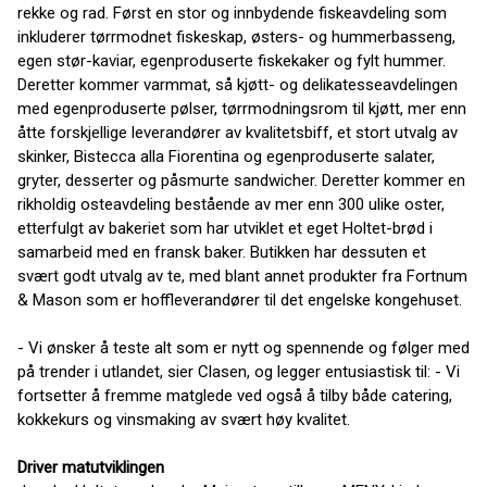
rekke og rad. Først en stor og innbydende fiskeavdeling som
inkluderer tørrmodnet fiskeskap, østers- og hummerbasseng,
egen stør-kaviar, egenproduserte fiskekaker og fylt hummer.
Deretter kommer varmmat, så kjøtt- og delikatesseavdelingen
med egenproduserte pølser, tørrmodningsrom til kjøtt, mer enn
åtte forskjellige leverandører av kvalitetsbiff, et stort utvalg av
skinker, Bistecca alla Fiorentina og egenproduserte salater,
gryter, desserter og påsmurte sandwicher. Deretter kommer en
rikholdig osteavdeling bestående av mer enn 300 ulike oster,
etterfulgt av bakeriet som har utviklet et eget Holtet-brød i
samarbeid med en fransk baker. Butikken har dessuten et
svært godt utvalg av te, med blant annet produkter fra Fortnum
& Mason som er hoffleverandører til det engelske kongehuset.
- Vi ønsker å teste alt som er nytt og spennende og følger med
på trender i utlandet, sier Clasen, og legger entusiastisk til: - Vi
fortsetter å fremme matglede ved også å tilby både catering,
kokkekurs og vinsmaking av svært høy kvalitet.
Driver matutviklingen