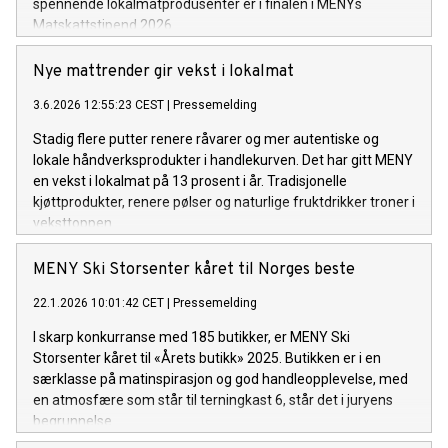
spennende lokalmatprodusenter er i finalen i MENYs
Matskattstipend 2026.
Nye mattrender gir vekst i lokalmat
3.6.2026 12:55:23 CEST
|
Pressemelding
Stadig flere putter renere råvarer og mer autentiske og
lokale håndverksprodukter i handlekurven. Det har gitt MENY
en vekst i lokalmat på 13 prosent i år. Tradisjonelle
kjøttprodukter, renere pølser og naturlige fruktdrikker troner i
veksttoppen.
MENY Ski Storsenter kåret til Norges beste
22.1.2026 10:01:42 CET
|
Pressemelding
I skarp konkurranse med 185 butikker, er MENY Ski
Storsenter kåret til «Årets butikk» 2025. Butikken er i en
særklasse på matinspirasjon og god handleopplevelse, med
en atmosfære som står til terningkast 6, står det i juryens
begrunnelse.