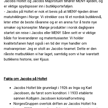
Jacobs Holtet og Jacobs Majorstuen tilhører MENY-kjeden, og
er viktige spydspisser inn i butikkporteføljen.
- Jacobs på Holtet er nok et bevis på at MENY-kjeden driver
matutviklingen i Norge. Vi strekker oss til et nordisk butikknivå,
leter etter de beste råvarene og er en arena for å teste nye
smaker og konsepter. Mange produkter i norsk dagligvare
startet sin reise i Jacobs eller MENY. Sånn sett er vi viktige
både for leverandører og matentusiaster. Vi holder
kvalitetsfanen høyt også i en tid der mye handler om
matvarepriser. Jeg er stolt av Jacobs-teamet. Dette er den
råeste matbutikken vi har laget, samtidig som vi har ivaretatt
butikkens historie, sier Kjuus.
Fakta om Jacobs på Holtet
Jacobs Holtet ble grunnlagt i 1926 av Inga og Karl
Jacobsen, da først som konditori. I 1933 etablerte
sønnen Kolbjørn Jacobsen kolonialforretning.
NorgesGruppen overtok driften av Jacobs Holtet fra