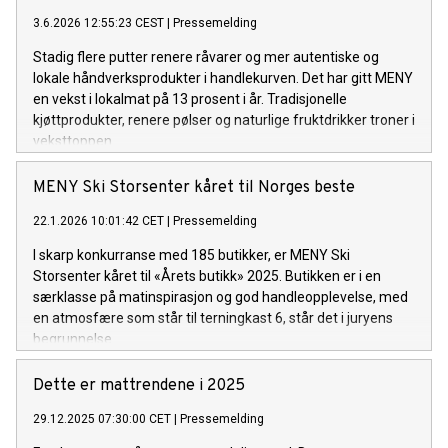
3.6.2026 12:55:23 CEST
|
Pressemelding
Stadig flere putter renere råvarer og mer autentiske og
lokale håndverksprodukter i handlekurven. Det har gitt MENY
en vekst i lokalmat på 13 prosent i år. Tradisjonelle
kjøttprodukter, renere pølser og naturlige fruktdrikker troner i
veksttoppen.
MENY Ski Storsenter kåret til Norges beste
22.1.2026 10:01:42 CET
|
Pressemelding
I skarp konkurranse med 185 butikker, er MENY Ski
Storsenter kåret til «Årets butikk» 2025. Butikken er i en
særklasse på matinspirasjon og god handleopplevelse, med
en atmosfære som står til terningkast 6, står det i juryens
begrunnelse.
Dette er mattrendene i 2025
29.12.2025 07:30:00 CET
|
Pressemelding