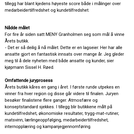
tillegg har blant kjedens høyeste score både i målinger over
medarbeidertilfredshet og kundetilfredshet.
Nådde målet
For fire år siden satt MENY Granholmen seg som mål å vinne
Årets butikk.
- Det er så deilig å nå målet. Dette er en lagseier. Her har alle
ansatte gjort en fantastisk innsats over mange år. Jeg gleder
meg til å dele nyheten med både ansatte og kunder, sier
kjøpmann Sissel H. Røed.
Omfattende juryprosess
Årets butikk kåres en gang i året. I første runde utpekes en
vinner fra hver region og disse går videre til finalen. Juryen
besøker finalistene flere ganger. Atmosfære og
konseptstandard sjekkes. I tillegg blir butikkene målt på
kundetilfredshet, økonomiske resultater, trygg-mat-rutiner,
matsvinn, lærlingeoppfølging, medarbeidertilfredshet,
internopplæring og kampanjegjennomføring.