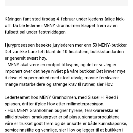
Kåringen fant sted tirsdag 4. februar under kjedens årlige kick-
off. Da ble lederne i MENY Granholmen klappet frem av en
fullsatt sal under festmiddagen.
I juryprosessen besøkte jurylederen mer enn 50 MENY-butikker.
Det var ikke bare tett blant de 10 finalistene, butikkstandarden
er generelt svært høy.
- MENY skal være en motpol til lavpris, og det er vi. Jeg er
imponert over det høye nivået på våre butikker. Det krever mye
å drive et supermarked med stort utvalg, masse ferskvarer,
mange matarbeidere og strenge krav til rutiner, sier Hov.
Lederteamet hos MENY Granholmen, med Sissel H. Røed i
spissen, drifter ifølge Hov etter millimeterpresisjon.
- Hos MENY Granholmen bugner hyllene, ferskvarerekka er
alltid strøken, smaksprøver er på plass, signaturproduktene
våre er trukket godt frem og de ansatte er både kunnskapsrike,
serviceinnstilte og vennlige, sier Hov og legger til at butikken i