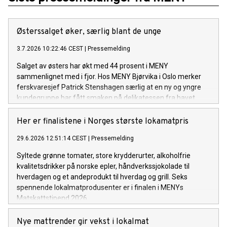
Østerssalget øker, særlig blant de unge
3.7.2026 10:22:46 CEST
|
Pressemelding
Salget av østers har økt med 44 prosent i MENY
sammenlignet med i fjor. Hos MENY Bjørvika i Oslo merker
ferskvaresjef Patrick Stenshagen særlig at en ny og yngre
kundegruppe har fått smaken på delikatessen fra havet.
Her er finalistene i Norges største lokamatpris
29.6.2026 12:51:14 CEST
|
Pressemelding
Syltede grønne tomater, store krydderurter, alkoholfrie
kvalitetsdrikker på norske epler, håndverkssjokolade til
hverdagen og et andeprodukt til hverdag og grill. Seks
spennende lokalmatprodusenter er i finalen i MENYs
Matskattstipend 2026.
Nye mattrender gir vekst i lokalmat